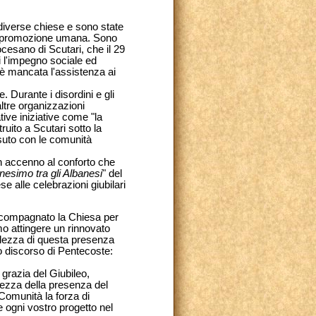
 diverse chiese e sono state
di promozione umana. Sono
ocesano di Scutari, che il 29
i l'impegno sociale ed
 è mancata l'assistenza ai
. Durante i disordini e gli
altre organizzazioni
ative iniziative come "la
ruito a Scutari sotto la
suto con le comunità
un accenno al conforto che
anesimo tra gli Albanesi
" del
alle celebrazioni giubilari
ccompagnato la Chiesa per
mo attingere un rinnovato
volezza di questa presenza
o discorso di Pentecoste:
grazia del Giubileo,
rtezza della presenza del
 Comunità la forza di
ogni vostro progetto nel