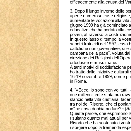
efficacemente alla causa del Va
3. Dopo il lungo inverno delle pe
aperte numerose case religiose
aumentate le vocazioni alla vita 
giugno 1999 ha già cominciato a d
educativo che ha portato alla co
poveri, attraverso la costruzione 
In questo lasso di tempo la vostra
scontri fratricidi del 1997, essa
cattoliche non governative, si è a
campana della pace", voluta dai b
direzione dei Religiosi dell'Ope
ortodosse e musulmane.
A tanti motivi di soddisfazione 
ho tratto dalle iniziative cultura
16-19 novembre 1999, come pure 
in Roma.
4. "«Ecco, io sono con voi tutti i 
due millenni, ed è stata ora rav
slancio nella vita cristiana, fa
tra noi del Risorto, che ci poni
«Che cosa dobbiamo fare?» (
At
Queste parole, che esprimono la 
risultano quanto mai attuali per 
Risorto che ha sostenuto i vostri
risorgere dopo la tremenda esp