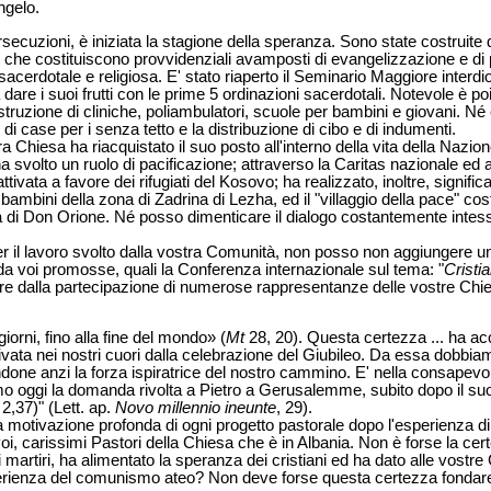
ngelo.
rsecuzioni, è iniziata la stagione della speranza. Sono state costruite
, che costituiscono provvidenziali avamposti di evangelizzazione e 
sacerdotale e religiosa. E' stato riaperto il Seminario Maggiore interdi
are i suoi frutti con le prime 5 ordinazioni sacerdotali. Notevole è po
struzione di cliniche, poliambulatori, scuole per bambini e giovani. Né
di case per i senza tetto e la distribuzione di cibo e di indumenti.
 Chiesa ha riacquistato il suo posto all'interno della vita della Nazione
 ha svolto un ruolo di pacificazione; attraverso la Caritas nazionale ed 
ttivata a favore dei rifugiati del Kosovo; ha realizzato, inoltre, signific
ambini della zona di Zadrina di Lezha, ed il "villaggio della pace" cost
ra di Don Orione. Né posso dimenticare il dialogo costantemente intes
per il lavoro svolto dalla vostra Comunità, non posso non aggiungere 
li da voi promosse, quali la Conferenza internazionale sul tema: "
Cristi
dalla partecipazione di numerose rappresentanze delle vostre Chiese 
giorni, fino alla fine del mondo» (
Mt
28, 20). Questa certezza ... ha a
vivata nei nostri cuori dalla celebrazione del Giubileo. Da essa dobbia
cendone anzi la forza ispiratrice del nostro cammino. E' nella consape
amo oggi la domanda rivolta a Pietro a Gerusalemme, subito dopo il su
2,37)" (Lett. ap.
Novo millennio ineunte
, 29).
motivazione profonda di ogni progetto pastorale dopo l'esperienza di 
voi, carissimi Pastori della Chiesa che è in Albania. Non è forse la ce
 martiri, ha alimentato la speranza dei cristiani ed ha dato alle vostre
erienza del comunismo ateo? Non deve forse questa certezza fondare 