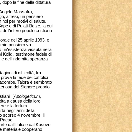
 dopo la fine della dittatura
r Angelo Massafra,
o, altresì, un pensiero
noi per motivi di salute.
ape e di Pulati-Bajze, la cui
 dell'intero popolo cristiano
orale del 25 aprile 1993, e
l mio pensiero va
 un'esistenza vissuta nella
 Koliqi, testimone fedele di
i e dell'indomita speranza
ioni di difficoltà, fra
rova la fede dei cattolici
 catacombe. Talora è sembrato
eriosa del Signore proprio
tiani" (
Apologeticum
,
ita a causa della loro
re e la tortura.
ta negli anni della
lo scorso 4 novembre, il
l Paese.
arte dall'Italia e dal Kosovo,
e e materiale cooperano