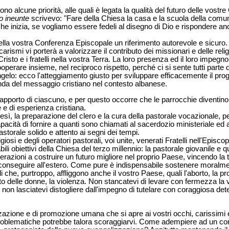
o alcune priorità, alle quali è legata la qualità del futuro delle vost
o ineunte
scrivevo: "Fare della Chiesa la casa e la scuola della comu
che inizia, se vogliamo essere fedeli al disegno di Dio e rispondere an
la vostra Conferenza Episcopale un riferimento autorevole e sicuro. 
i carismi vi porterà a valorizzare il contributo dei missionari e delle re
Cristo e i fratelli nella vostra Terra. La loro presenza ed il loro impeg
erare insieme, nel reciproco rispetto, perché ci si sente tutti parte 
ngelo: ecco l'atteggiamento giusto per sviluppare efficacemente il pr
nda del messaggio cristiano nel contesto albanese.
pporto di ciascuno, e per questo occorre che le parrocchie diventino lu
e e di esperienza cristiana.
esì, la preparazione del clero e la cura della pastorale vocazionale, p
apacità di fornire a quanti sono chiamati al sacerdozio ministeriale ed 
pastorale solido e attento ai segni dei tempi.
igiosi e degli operatori pastorali, voi unite, venerati Fratelli nell'Episc
bili obiettivi della Chiesa del terzo millennio: la pastorale giovanile e que
erazioni a costruire un futuro migliore nel proprio Paese, vincendo la 
 da conseguire all'estero. Come pure è indispensabile sostenere moralm
 che, purtroppo, affliggono anche il vostro Paese, quali l'aborto, la pro
nto delle donne, la violenza. Non stancatevi di levare con fermezza la 
non lasciatevi distogliere dall'impegno di tutelare con coraggiosa dete
zazione e di promozione umana che si apre ai vostri occhi, carissimi e 
problematiche potrebbe talora scoraggiarvi. Come adempiere ad un c