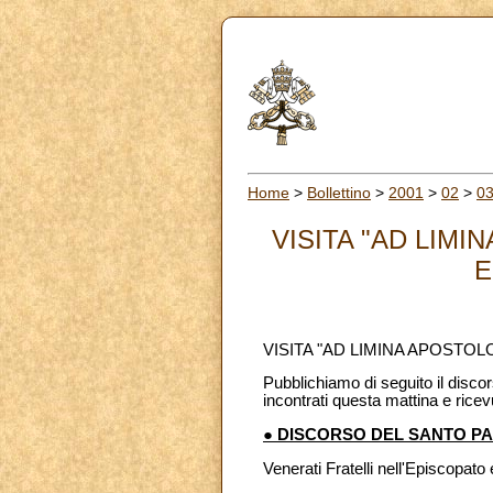
Home
>
Bollettino
>
2001
>
02
>
0
VISITA "AD LIM
E
VISITA "AD LIMINA APOSTO
Pubblichiamo di seguito il disco
incontrati questa mattina e ricevu
● DISCORSO DEL SANTO P
Venerati Fratelli nell'Episcopato