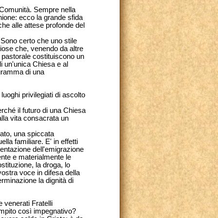
re Comunità. Sempre nella
nione: ecco la grande sfida
che alle attese profonde del
Sono certo che uno stile
ligiose che, venendo da altre
no pastorale costituiscono un
di un'unica Chiesa e al
ogramma di una
oghi privilegiati di ascolto
erché il futuro di una Chiesa
alla vita consacrata un
opato, una spiccata
lla familiare. E' in effetti
tentazione dell'emigrazione
ente e materialmente le
stituzione, la droga, lo
vostra voce in difesa della
rminazione la dignità di
venerati Fratelli
ompito così impegnativo?