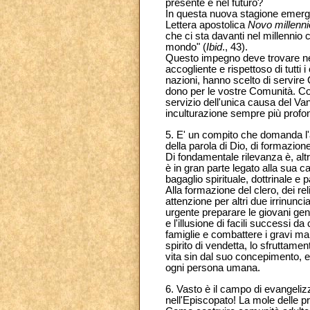
presente e nel futuro?
In questa nuova stagione emergon
Lettera apostolica
Novo millenni
che ci sta davanti nel millennio 
mondo" (
Ibid
., 43).
Questo impegno deve trovare nel
accogliente e rispettoso di tutti 
nazioni, hanno scelto di servire 
dono per le vostre Comunità. Coop
servizio dell'unica causa del Va
inculturazione sempre più profo
5. E' un compito che domanda l'a
della parola di Dio, di formazion
Di fondamentale rilevanza è, altr
è in gran parte legato alla sua c
bagaglio spirituale, dottrinale e 
Alla formazione del clero, dei rel
attenzione per altri due irrinuncia
urgente preparare le giovani gen
e l'illusione di facili successi
famiglie e combattere i gravi mali
spirito di vendetta, lo sfruttame
vita sin dal suo concepimento, e 
ogni persona umana.
6. Vasto è il campo di evangeliz
nell'Episcopato! La mole delle 