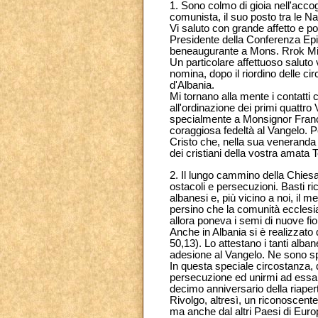
1. Sono colmo di gioia nell'accog
comunista, il suo posto tra le N
Vi saluto con grande affetto e p
Presidente della Conferenza Epis
beneaugurante a Mons. Rrok Mirid
Un particolare affettuoso saluto 
nomina, dopo il riordino delle ci
d'Albania.
Mi tornano alla mente i contatti
all'ordinazione dei primi quattr
specialmente a Monsignor Frano I
coraggiosa fedeltà al Vangelo. Pe
Cristo che, nella sua veneranda f
dei cristiani della vostra amata T
2. Il lungo cammino della Chiesa 
ostacoli e persecuzioni. Basti r
albanesi e, più vicino a noi, il 
persino che la comunità ecclesi
allora poneva i semi di nuove fiori
Anche in Albania si è realizzato 
50,13). Lo attestano i tanti alb
adesione al Vangelo. Ne sono sple
In questa speciale circostanza, d
persecuzione ed unirmi ad essa n
decimo anniversario della riapertu
Rivolgo, altresì, un riconoscente 
ma anche dal altri Paesi di Euro