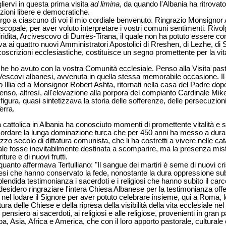
liervi in questa prima visita
ad limina
, da quando l'Albania ha ritrovato,
azioni libere e democratiche.
orgo a ciascuno di voi il mio cordiale benvenuto. Ringrazio Monsigno
copale, per aver voluto interpretare i vostri comuni sentimenti. Rivolg
ita, Arcivescovo di Durrës-Tirana, il quale non ha potuto essere con 
va ai quattro nuovi Amministratori Apostolici di Rreshen, di Lezhe, di S
rcoscrizioni ecclesiastiche, costituisce un segno promettente per la vita
 che ho avuto con la vostra Comunità ecclesiale. Penso alla Visita past
o Vescovi albanesi, avvenuta in quella stessa memorabile occasione. I
llia ed a Monsignor Robert Ashta, ritornati nella casa del Padre dopo
nso, altresì, all'elevazione alla porpora del compianto Cardinale Mikel
igura, quasi sintetizzava la storia delle sofferenze, delle persecuzion
erra.
cattolica in Albania ha conosciuto momenti di promettente vitalità e stag
icordare la lunga dominazione turca che per 450 anni ha messo a dura p
mezzo secolo di dittatura comunista, che li ha costretti a vivere nelle
ale fosse inevitabilmente destinata a scomparire, ma la presenza mist
ture e di nuovi frutti.
quanto affermava Tertulliano: "Il sangue dei martiri è seme di nuovi cris
anesi che hanno conservato la fede, nonostante la dura oppressione sub
ndida testimonianza i sacerdoti e i religiosi che hanno subito il carce
esidero ringraziare l'intera Chiesa Albanese per la testimonianza offer
el lodare il Signore per aver potuto celebrare insieme, qui a Roma, 
ra delle Chiese e della ripresa della visibilità della vita ecclesiale ne
pensiero ai sacerdoti, ai religiosi e alle religiose, provenienti in gran p
pa, Asia, Africa e America, che con il loro apporto pastorale, cultural