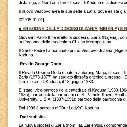
di Jalingo, a Nord con l'arcidiocesi di Kaduna e la diocesi 
Il nuovo Vescovo avrà la sua sede a Lafia, dove esiste già 
[02905-01.01]
●
EREZIONE DELLA DIOCESI DI ZARIA (NIGERIA) 
Giovanni Paolo II ha eretto la diocesi di Zaria (Nigeria), c
suffraganea della medesima Chiesa Metropolitana.
Il Santo Padre ha nominato primo Vescovo di Zaria (Nigeri
Kaduna.
Rev.do George Dodo
Il Rev.do George Dodo è nato a Zuturung Mago, diocesi di K
Zaria (1973-1977) ha studiato filosofia e teologia presso il
l’arcidiocesi di Kaduna, il 18 giugno 1983.
E’ stato: vice-parroco della cattedrale di Kaduna (1983-198
1985); parroco della parrocchia di S. Patrick, Kawo, South
University, U.S.A. (1987-1991); parroco della parrocchia 
Dal 1996 è parroco di "Our Lady’s", Kaduna.
Dati statistici
La nuova diocesi di Zaria (nom. lat. Zarien/sis/) comprend