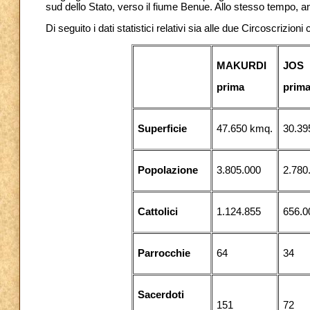
sud dello Stato, verso il fiume Benue. Allo stesso tempo, a
Di seguito i dati statistici relativi sia alle due Circoscrizioni
MAKURDI
JOS
prima
prim
Superficie
47.650 kmq.
30.39
Popolazione
3.805.000
2.780
Cattolici
1.124.855
656.0
Parrocchie
64
34
Sacerdoti
151
72