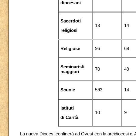
diocesani
Sacerdoti
13
14
religiosi
Religiose
96
69
Seminaristi
70
49
maggiori
Scuole
593
14
Istituti
10
9
di Carità
La nuova Diocesi confinerà ad Ovest con la arcidiocesi di Ab