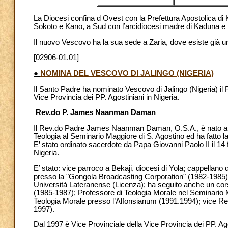
La Diocesi confina d Ovest con la Prefettura Apostolica di 
Sokoto e Kano, a Sud con l’arcidiocesi madre di Kaduna e 
Il nuovo Vescovo ha la sua sede a Zaria, dove esiste già u
[02906-01.01]
●
NOMINA DEL VESCOVO DI JALINGO (NIGERIA)
Il Santo Padre ha nominato Vescovo di Jalingo (Nigeria) 
Vice Provincia dei PP. Agostiniani in Nigeria.
Rev.do P. James Naanman Daman
Il Rev.do Padre James Naanman Daman, O.S.A., è nato a Kwa,
Teologia al Seminario Maggiore di S. Agostino ed ha fatto l
E’ stato ordinato sacerdote da Papa Giovanni Paolo II il 14 
Nigeria.
E’ stato: vice parroco a Bekaji, diocesi di Yola; cappellano
presso la "Gongola Broadcasting Corporation" (1982-1985); s
Università Lateranense (Licenza); ha seguito anche un co
(1985-1987); Professore di Teologia Morale nel Seminario 
Teologia Morale presso l’Alfonsianum (1991.1994); vice Re
1997).
Dal 1997 è Vice Provinciale della Vice Provincia dei PP. Ago