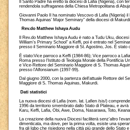
Il Santo Padre ha eretto la diocesi di Lafia (Nigeria), con te
rendendola suffraganea della Chiesa Metropolitana di Abuja
Giovanni Paolo II ha nominato Vescovo di Lafia (Nigeria) i
Thomas Aquinas' Major Seminary" della diocesi di Makurdi
Rev.do Matthew Ishaya Audu
Il Rev.do Matthew Ishaya Audu è nato a Tudu Uku, diocesi di 
William's Primary School" a Keffi, poi è entrato nel Seminari
presso il Seminario Maggiore di St. Agostino, Jos. È stato o
È stato:Vice parroco a Keffi (1984-86); Vice parroco a Lafi
Roma presso l'Istituto di Teologia Morale della Pontificia 
e Vice-Rettore del Seminario Maggiore di S. Thomas Aquin
presso l'Alfonsianum (1997-99).
Dal giugno 2000, con la partenza dell'attuale Rettore del 
Maggiore di S. Thomas Aquinas, Makurdi.
Dati statistici
La nuova diocesi di Lafia (nom. lat. Lafien /sis/) comprenderà
1996 da territorio smembrato dallo Stato di Plateau, e a
Karu, Keffi, Lafia, Obi, Awe, Doma, Nasarawa, Toto, Kean
La creazione della nuova Diocesi faciliterà senz'altro l'eva
dimenticata, ma dove, per la prima volta, esiste una speran
fra gli Igbo che risiedono nella città più grande dello Stato e 