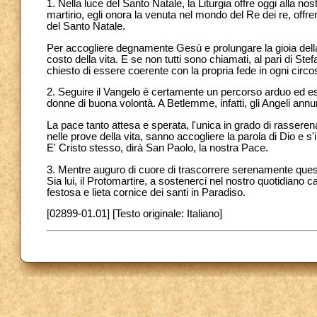
1. Nella luce del Santo Natale, la Liturgia offre oggi alla 
martirio, egli onora la venuta nel mondo del Re dei re, offre
del Santo Natale.
Per accogliere degnamente Gesù e prolungare la gioia dell
costo della vita. E se non tutti sono chiamati, al pari di Ste
chiesto di essere coerente con la propria fede in ogni circo
2. Seguire il Vangelo è certamente un percorso arduo ed esig
donne di buona volontà. A Betlemme, infatti, gli Angeli annu
La pace tanto attesa e sperata, l'unica in grado di rasseren
nelle prove della vita, sanno accogliere la parola di Dio e
E' Cristo stesso, dirà San Paolo, la nostra Pace.
3. Mentre auguro di cuore di trascorrere serenamente quest
Sia lui, il Protomartire, a sostenerci nel nostro quotidiano 
festosa e lieta cornice dei santi in Paradiso.
[02899-01.01] [Testo originale: Italiano]