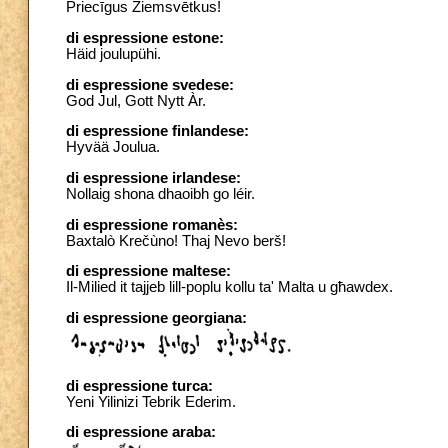
Priecīgus Ziemsvētkus!
di espressione estone:
Häid joulupühi.
di espressione svedese:
God Jul, Gott Nytt Àr.
di espressione finlandese:
Hyvää Joulua.
di espressione irlandese:
Nollaig shona dhaoibh go léir.
di espressione romanès:
Baxtalò Krečùno! Thaj Nevo berš!
di espressione maltese:
Il-Milied it tajjeb lill-poplu kollu ta' Malta u għawdex.
di espressione georgiana:
di espressione turca:
Yeni Yilinizi Tebrik Ederim.
di espressione araba: