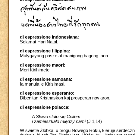
di espressione indonesiana:
Selamat Hari Natal.
di espressione filippina:
Malygayang pasko at manigong bagong taon.
di espressione maori:
Meri Kirihimete.
di espressione samoana:
Ia manuia le Kirisimasi.
di espressione esperanto:
Dibenitan Kristnaskon kaj prosperan novjaron.
di espressione polacca:
A Słowo stało się Ciałem
i zamieszkało między nami
(J 1,14)
W świetle Żłóbka, u progu Nowego Roku, kieruję serdecz