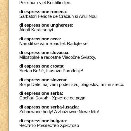
Per shum vjet Krishtlindjen.
di espressione romena:
Sărbători Fericite de Crăciun si Anul Nou.
di espressione ungherese:
Àldott Karácsonyt.
di espressione ceca:
Narodil se vám Spasitel. Radujte se!
di espressione slovacca:
Milostiplné a radostné Viacočné Sviatky.
di espressione croata:
Sretan Božić, Isusovo Porođenje!
di espressione slovena:
Božje Dete, naj vam podeli svoj blagoslov, mir in srečo.
di espressione serba:
Среħан Божиħ - Христос се роди!
di espressione serba-lusazia:
Zohnowane hody! A zbožowne Nowe lěto!
di espressione bulgara:
Честито Рождество Христово