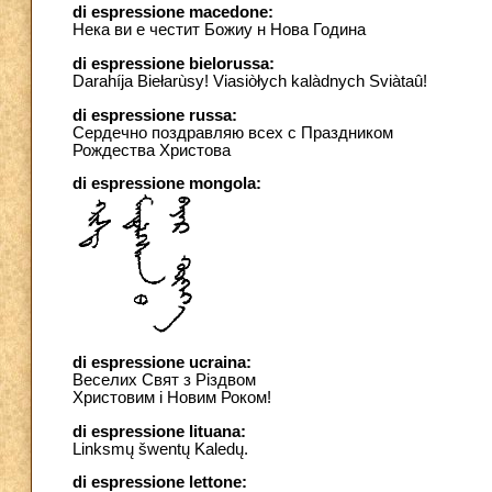
di espressione macedone:
Нека ви е честит Божиу н Нова Година
di espressione bielorussa:
Darahíja Biełarùsy! Viasiòłych kalàdnych Sviàtaû!
di espressione russa:
Сердечно поздравляю всех с Праздником
Рождества Христова
di espressione mongola:
di espressione ucraina:
Веселих Свят з Різдвом
Христовим і Новим Роком!
di espressione lituana:
Linksmų šwentų Kaledų.
di espressione lettone: