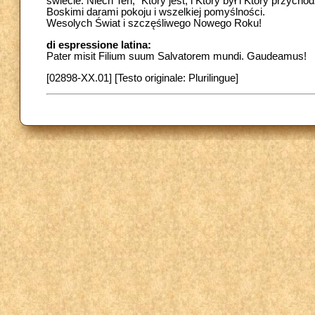
świecie. Niech Ten, "Który jest, i Który był i Który przych
Boskimi darami pokoju i wszelkiej pomyślności.
Wesolych Świat i szczęśliwego Nowego Roku!
di espressione latina:
Pater misit Filium suum Salvatorem mundi. Gaudeamus!
[02898-XX.01] [Testo originale: Plurilingue]