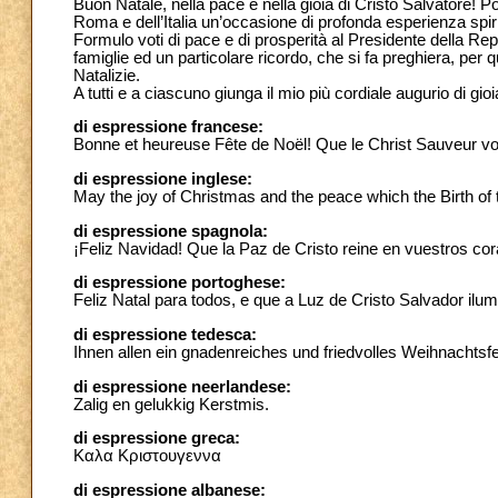
Buon Natale, nella pace e nella gioia di Cristo Salvatore! Po
Roma e dell’Italia un’occasione di profonda esperienza spiri
Formulo voti di pace e di prosperità al Presidente della Repu
famiglie ed un particolare ricordo, che si fa preghiera, pe
Natalizie.
A tutti e a ciascuno giunga il mio più cordiale augurio di gio
di espressione francese:
Bonne et heureuse Fête de Noël! Que le Christ Sauveur vous
di espressione inglese:
May the joy of Christmas and the peace which the Birth of t
di espressione spagnola:
¡Feliz Navidad! Que la Paz de Cristo reine en vuestros cor
di espressione portoghese:
Feliz Natal para todos, e que a Luz de Cristo Salvador il
di espressione tedesca:
Ihnen allen ein gnadenreiches und friedvolles Weihnachtsfe
di espressione neerlandese:
Zalig en gelukkig Kerstmis.
di espressione greca:
Καλα Κριστουγεννα
di espressione albanese: