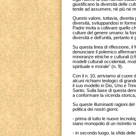
giustificano la diversità delle cu
tende ad assumere, né più né me
Questo valore, tuttavia, diventa
diversità, sviluppandosi in form
Padre invita a coltivare quello ch
culture del genere umano: la fon
diversità e dell'unità, pertanto 
Su questa linea di riflessione, i
denunciare il polemico affermarsi
minoranze etniche e culturali (cf
modelli culturali occidentali, mo
spirituale e morale" (n. 9).
Con il n. 10, arriviamo al cuore 
alcuni richiami teologici di grande
il suo modello in Dio, Uno e Trino
Santo. Sulla base di questa densa
a conformare la vicenda storica, 
Su queste illuminanti ragioni del
politica dei nostri giorni:
- prima di tutto le nuove tecnol
siano monopolio di un ristretto n
- in secondo luogo, la sfida del