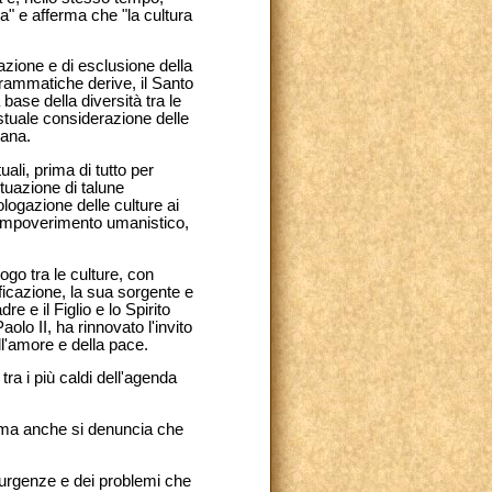
ia" e afferma che "la cultura
azione e di esclusione della
drammatiche derive, il Santo
base della diversità tra le
stuale considerazione delle
mana.
ali, prima di tutto per
ituazione di talune
ologazione delle culture ai
vo impoverimento umanistico,
ogo tra le culture, con
tificazione, la sua sorgente e
e e il Figlio e lo Spirito
olo II, ha rinnovato l'invito
ll'amore e della pace.
ra i più caldi dell'agenda
à, ma anche si denuncia che
e urgenze e dei problemi che