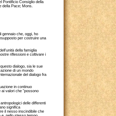
Pontificio Consiglio della
 e della Pace; Mons.
i gennaio che, oggi, ho
resupposto per costruire una
ll'unità della famiglia
tre riflessioni e coltivare i
questo dialogo, sia le sue
ificazione di un mondo
nternazionale del dialogo fra
tuazione in continuo
 e ai valori che "possono
antropologici delle differenti
no significa
e il nesso inscindibile che
ra e, nello stesso tempo,