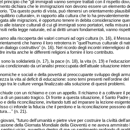
 principio che "gli immigrati vanno sempre trattati con il rispetto dovu
mento dichiara che le immigrazioni non devono essere un elemento des
torio. "Da questo punto di vista, può ritenersi un orientamento plausibil
equilibrio culturale», in rapporto alla cultura che lo ha prevalentement
legata alle migrazioni, è opportuno tenere in debita considerazione qu
 alle istanze culturali di cui gli immigrati sono portatori, nella misura
, insiti nella legge naturale, ed ai diritti umani fondamentali, vanno rispe
iamo alla riscoperta dei valori comuni ad ogni cultura (n. 16), il Mes
orientamenti che hanno il loro retroterra in "quell'humus culturale di n
n dialogo costruttivo" (n. 16). Nel ricordo degli incontri interreligiosi 
 invita anche le differenti religioni a fornire il loro contributo.
ono la solidarietà (n. 17), la pace (n. 18), la vita (n. 19) e l'educazione
sia condizionato da un'analisi preoccupata dell'attuale situazione inter
onomiche e sociali e della povertà al preoccupante sviluppo degli arma
ezza la vita al deficit di educazione: sono temi presenti nell'ordine de
go tra le culture venga finalizzato alla soluzione di questi problemi.
hiude con un richiamo e con un appello. Il richiamo è a coltivare il pe
a di un passato tragico. Di fronte a questa situazione, il Santo Padre 
o e della riconciliazione, invitando tutti ad imparare la lezione esigent
isso ci infonde la fiducia che il perdono e la riconciliazione possono 
ltura…" (n. 21).
 giovani, "futuro dell'umanità e pietre vive per costruire la civiltà dell'
casione della Giornata Mondiale della Gioventù e ne aveva ammirato la
 sentirvi vicini, avvertivo dentro di me un sentimento profondo di grati