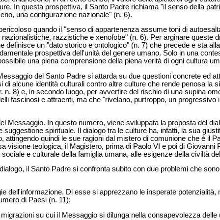
lture. In questa prospettiva, il Santo Padre richiama "il senso della patr
no, una configurazione nazionale" (n. 6).
 pericoloso quando il "senso di appartenenza assume toni di autoesalt
e nazionalistiche, razzistiche e xenofobe" (n. 6). Per arginare queste 
e definisce un "dato storico e ontologico" (n. 7) che precede e sta alla 
damentale prospettiva dell'unità del genere umano. Solo in una conte
è possibile una piena comprensione della piena verità di ogni cultura u
l Messaggio del Santo Padre si attarda su due questioni concrete ed attu
 di alcune identità culturali contro altre culture che rende penosa la s
r. n. 8) e, in secondo luogo, per avvertire del rischio di una supina om
delli fascinosi e attraenti, ma che "rivelano, purtroppo, un progressi
del Messaggio. In questo numero, viene sviluppata la proposta del dial
 suggestione spirituale. Il dialogo tra le culture ha, infatti, la sua gius
, attingendo quindi le sue ragioni dal mistero di comunione che è il Padr
 visione teologica, il Magistero, prima di Paolo VI e poi di Giovanni Pa
sociale e culturale della famiglia umana, alle esigenze della civiltà de
 dialogo, il Santo Padre si confronta subito con due problemi che sono t
ogie dell'informazione. Di esse si apprezzano le insperate potenzialit
umero di Paesi (n. 11);
le migrazioni su cui il Messaggio si dilunga nella consapevolezza dell