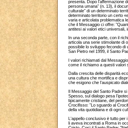
presenta. Dopo l'affermazione del
persona umana" (n. 13), il docu
culturale" di un determinato terri
determinato territorio un certo «
varia e articolata problematica 
che il Messaggio ci offre: "Quanto
antitesi ai valori etici universali
In una seconda parte, con il rich
articola una serie stimolante di 
possibile lo sviluppo fecondo di u
San Pietro nel 1999, il Santo Padre
I valori richiamati dal Messaggio s
come il richiamo a questi valori 
Dalla crescita delle disparità ec
una cultura che mortifica e dispr
che esigono che l'auspicato dialo
Il Messaggio del Santo Padre si c
Spesso, sul dialogo pesa l'ipotec
tipicamente cristiane, del perdon
Crocifisso: "Lo sguardo al Crocif
della vita quotidiana e di ogni cu
L'appello conclusivo è tutto per i
li aveva incontrati a Roma in oc
Cristo. Così il Santo Padre: "Nel