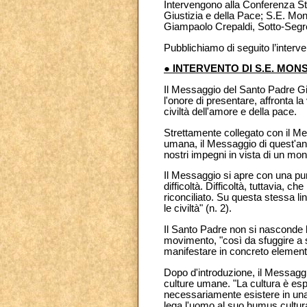
Intervengono alla Conferenza St
Giustizia e della Pace; S.E. Mon
Giampaolo Crepaldi, Sotto-Segre
Pubblichiamo di seguito l’inter
● INTERVENTO DI S.E. MO
Il Messaggio del Santo Padre Gi
l'onore di presentare, affronta 
civiltà dell'amore e della pace.
Strettamente collegato con il Mes
umana, il Messaggio di quest'anno
nostri impegni in vista di un mon
Il Messaggio si apre con una pun
difficoltà. Difficoltà, tuttavia, 
riconciliato. Su questa stessa l
le civiltà" (n. 2).
Il Santo Padre non si nasconde l
movimento, "così da sfuggire a sc
manifestare in concreto elementi 
Dopo d'introduzione, il Messaggio 
culture umane. "La cultura è esp
necessariamente esistere in una d
lega l'uomo al suo humus cultural