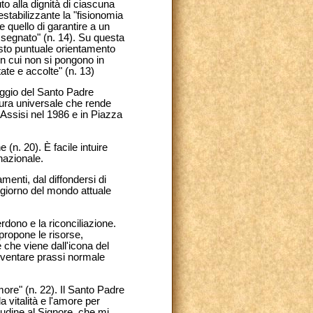
to alla dignità di ciascuna
tabilizzante la "fisionomia
e quello di garantire a un
e segnato" (n. 14). Su questa
esto puntuale orientamento
 in cui non si pongono in
ttate e accolte" (n. 13)
saggio del Santo Padre
atura universale che rende
di Assisi nel 1986 e in Piazza
 (n. 20). È facile intuire
nazionale.
menti, dal diffondersi di
l giorno del mondo attuale
rdono e la riconciliazione.
propone le risorse,
e che viene dall'icona del
diventare prassi normale
amore" (n. 22). Il Santo Padre
 vitalità e l'amore per
tudine al Signore, che mi