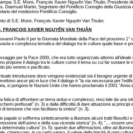
ampa: S.E. Mons. François Xavier Nguyên Van Thuân, Presidente del 
s. Diarmuid Martin, Segretario del Pontificio Consiglio della Giustizia
tario del medesimo Pontificio Consiglio.
vento di S.E. Mons. François Xavier Nguyên Van Thuân:
NS. FRANÇOIS XAVIER NGUYÊN VAN THUÂN
ovanni Paolo II per la Giornata Mondiale della Pace del prossimo 1° d
la vasta e complessa tematica del dialogo tra le culture quale base e p
saggio per la Pace 2000, che era tutto organizzato attorno all'ideale de
 propone il dialogo tra le culture come il tema su cui far sostare le nos
do più sereno e pacificato.
tuale introduzione dove vengono evidenziati sia il bisogno urgente di 
che mettono ancor più in luce che il dialogo è "la via necessaria per l'ed
inea, si pongono le Nazioni Unite che hanno proclamato il 2001 "Anno i
a fatica di affrontare un tema arduo e complesso, reso tale da una si
hemi prefissati" (n. 3) e dalla difficoltà di dare attuazione ai principi
di tensione che non facilitano la sintesi" (n. 3).
papale si sofferma sinteticamente a illustrare alcuni tratti filosofici e 
ressione dell'uomo e della sua vicenda storica" (n. 4); "… essere uma
eterminata cultura" (n. 5): queste due affermazioni, oltre ad illuminar
e, chiariscono, in un certo senso, il valore della tipicità di ogni cultu