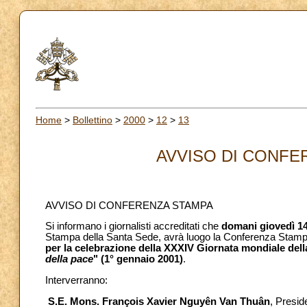
Home
>
Bollettino
>
2000
>
12
>
13
AVVISO DI CONFER
AVVISO DI CONFERENZA STAMPA
Si informano i giornalisti accreditati che
domani giovedì 1
Stampa della Santa Sede, avrà luogo la Conferenza Stam
per la celebrazione della XXXIV Giornata mondiale dell
della pace
" (1° gennaio 2001)
.
Interverranno:
S.E. Mons. François Xavier Nguyên Van Thuân
, Presid