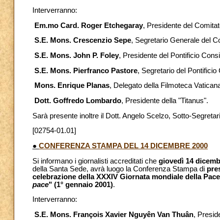
Interverranno:
Em.mo Card. Roger Etchegaray
, Presidente del Comita
S.E. Mons. Crescenzio Sepe
, Segretario Generale del C
S.E. Mons. John P. Foley
, Presidente del Pontificio Cons
S.E. Mons. Pierfranco Pastore
, Segretario del Pontifici
Mons. Enrique Planas
, Delegato della Filmoteca Vatican
Dott. Goffredo Lombardo
, Presidente della "Titanus".
Sarà presente inoltre il Dott. Angelo Scelzo, Sotto-Segretar
[02754-01.01]
●
CONFERENZA STAMPA DEL 14 DICEMBRE 2000
Si informano i giornalisti accreditati che
giovedì 14 dicemb
della Santa Sede, avrà luogo la Conferenza Stampa di
pre
celebrazione della XXXIV Giornata mondiale della Pace
pace
" (1° gennaio 2001)
.
Interverranno:
S.E. Mons. François Xavier Nguyên Van Thuân
, Presid