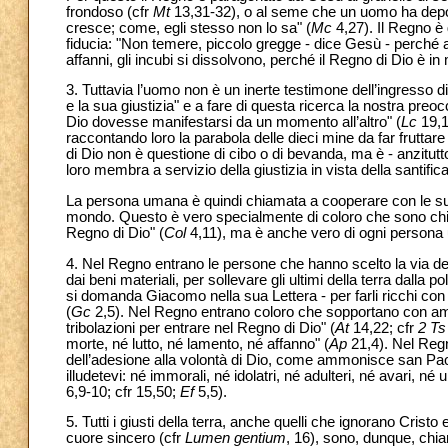
frondoso (cfr
Mt
13,31-32), o al seme che un uomo ha deposto
cresce; come, egli stesso non lo sa" (
Mc
4,27). Il Regno è 
fiducia: "Non temere, piccolo gregge - dice Gesù - perché al
affanni, gli incubi si dissolvono, perché il Regno di Dio è i
3. Tuttavia l’uomo non è un inerte testimone dell’ingresso di
e la sua giustizia" e a fare di questa ricerca la nostra preo
Dio dovesse manifestarsi da un momento all’altro" (
Lc
19,1
raccontando loro la parabola delle dieci mine da far fruttare
di Dio non è questione di cibo o di bevanda, ma è - anzitutto 
loro membra a servizio della giustizia in vista della santific
La persona umana è quindi chiamata a cooperare con le sue
mondo. Questo è vero specialmente di coloro che sono chia
Regno di Dio" (
Col
4,11), ma è anche vero di ogni persona
4. Nel Regno entrano le persone che hanno scelto la via del
dai beni materiali, per sollevare gli ultimi della terra dalla 
si domanda Giacomo nella sua Lettera - per farli ricchi co
(
Gc
2,5). Nel Regno entrano coloro che sopportano con amore
tribolazioni per entrare nel Regno di Dio" (
At
14,22; cfr
2 Ts
morte, né lutto, né lamento, né affanno" (
Ap
21,4). Nel Regno
dell’adesione alla volontà di Dio, come ammonisce san Paol
illudetevi: né immorali, né idolatri, né adulteri, né avari, né
6,9-10; cfr 15,50;
Ef
5,5).
5. Tutti i giusti della terra, anche quelli che ignorano Crist
cuore sincero (cfr
Lumen gentium
, 16), sono, dunque, chia