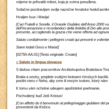
vrijeme te prihvatiti milost, koja je svima ponuđena.
Srdačno pozdravljam ovdje nazočne hrvatske hodočasnike t
Hvaljen Isus i Marija!
[Cari Fratelli e Sorelle, il Grande Giubileo dell'Anno 2000 v
dell'Incarnazione e ricordandoci della fedeltà di Dio alle pr
presente, accogliendo la grazia che viene offerta ad ognun
Saluto cordialmente i pellegrini croati qui presenti e volenti
Siano lodati Gesù e Maria!]
[02750-AA.01] [Testo originale: Croato]
○
Saluto in lingua slovacca
S láskou vítam pracovníkov Arcibiskupstva Bratislava-Trnav
Bratia a sestry, prejdete svätými bránami rímskych bazilí
posilni vieru v Neho, aby sme ili novým ivotom, ktorý nám
K tomu vám ochotne udeujem apoštolské poehnanie.
Pochválený buď Jeiš Kristus!
[Con affetto do il benvenuto al pellegrinaggio giubilare del 
provenienti da Košice.