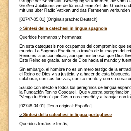
Gruppe der Schönstatt-Bewegung willkommen, die vom Gene
Großen Jubiläums werde für euch eine Zeit der Gnade und d
mit uns über Radio Vatikan und das Fernsehen verbunden 
[02747-05.01] [Originalsprache: Deutsch]
○
Sintesi della catechesi in lingua spagnola
Queridos hermanos y hermanas:
En esta catequesis nos ocupamos del compromiso que se nos
mundo. La Sagrada Escritura, a través de la imagen del rei
Reino es la acción eficaz, aunque misteriosa, que Dios lle
Este Reino es gracia, amor de Dios hacia el mundo y fuent
Sin embargo, el hombre no es un mero testigo de la entrada
el Reino de Dios y su justicia, y a hacer de esta búsqueda
colaborar, con sus fuerzas, con su mente y con su corazón
Saludo con afecto a todos los peregrinos de lengua españ
la Fundación Tonino Coscareli. Que vuestra peregrinación 
"Venga tu Reino" que Cristo nos enseñó y a trabajar con t
[02748-04.01] [Texto original: Español]
○
Sintesi della catechesi in lingua portoghese
Queridos Irmãos e Irmãs,