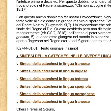
l’artefice primo e decisivo. Per questo dobbiamo affidarci a
trovano solo nel Padre la sicurezza: "Chi non accoglie il 
18,17).
Con questo animo dobbiamo far nostra l’invocazione: "Venga 
tante volte al cielo come un grande respiro di speranza: "V
del Padre Nostro (
Purgatorio
XI,7). Un’invocazione che orien
finale del Regno di Dio. Questo desiderio però non distogl
maggiormente (cfr
CCC
, 2818), nell’attesa di poter varcare
gentium
, 5), quando esso giungerà nel mondo in pienezza. 
aperto l’ingresso nel Regno eterno del Signore nostro e sal
[02744-01.01] [Testo originale: Italiano]
●
SINTESI DELLA CATECHESI NELLE DIVERSE LING
○
Sintesi della catechesi in lingua francese
○
Sintesi della catechesi in lingua inglese
○
Sintesi della catechesi in lingua tedesca
○
Sintesi della catechesi in lingua spagnola
○
Sintesi della catechesi in lingua portoghese
○
Sintesi della catechesi in lingua francese
Chers Frères et Sœurs,