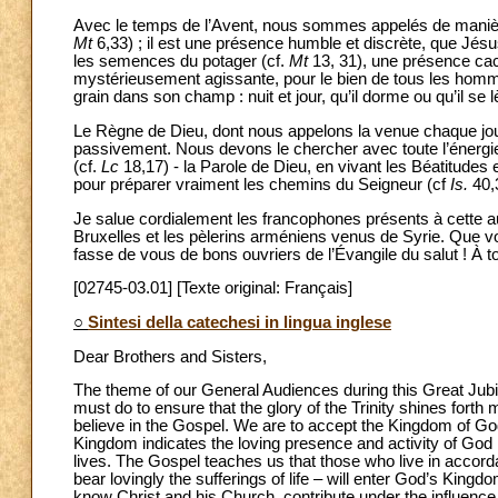
Avec le temps de l’Avent, nous sommes appelés de manière
Mt
6,33) ; il est une présence humble et discrète, que Jés
les semences du potager (cf.
Mt
13, 31), une présence cac
mystérieusement agissante, pour le bien de tous les homm
grain dans son champ : nuit et jour, qu’il dorme ou qu’il se
Le Règne de Dieu, dont nous appelons la venue chaque jour
passivement. Nous devons le chercher avec toute l’énergie 
(cf.
Lc
18,17) - la Parole de Dieu, en vivant les Béatitudes e
pour préparer vraiment les chemins du Seigneur (cf
Is.
40,
Je salue cordialement les francophones présents à cette aud
Bruxelles et les pèlerins arméniens venus de Syrie. Que vot
fasse de vous de bons ouvriers de l’Évangile du salut ! À 
[02745-03.01] [Texte original: Français]
○
Sintesi della catechesi in lingua inglese
Dear Brothers and Sisters,
The theme of our General Audiences during this Great Jubil
must do to ensure that the glory of the Trinity shines forth 
believe in the Gospel. We are to accept the Kingdom of God
Kingdom indicates the loving presence and activity of God 
lives. The Gospel teaches us that those who live in accordan
bear lovingly the sufferings of life – will enter God’s King
know Christ and his Church, contribute under the influence 