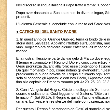
Nel discorso in lingua italiana il Papa tratta il tema: "
Coopera
Dopo aver riassunto la Sua catechesi in diverse lingue, Giova
presenti.
L’Udienza Generale si conclude con la recita del
Pater Nos
●
CATECHESI DEL SANTO PADRE
1. In quest'anno del Grande Giubileo, tema di fondo delle nost
storia della Salvezza. Abbiamo riflettuto sull’Eucaristia, ma
vino. Vogliamo ora dedicare alcune catechesi all’impegno che
mondo.
E la nostra riflessione parte dal vangelo di Marco dove legg
Il tempo è compiuto e il Regno di Dio è vicino; convertitevi 
Gesù pronunzia davanti alla folla: esse contengono il cuore
Da quel momento in poi, come notano gli evangelisti, "Gesù
predicando la buona novella del Regno e curando ogni sorta d
scia si pongono gli Apostoli e con loro Paolo, l’Apostolo de
fino alla capitale dell’impero romano (cfr
At
20, 25; 28, 23.3
2. Con il Vangelo del Regno, Cristo si collega alle Scritture
cosmo e sulla storia. Così leggiamo nel Salterio: "Dite tra i
le nazioni" (
Sal
96,10). Il Regno è, quindi, l’azione efficace
umane. Egli vince le resistenze del male con pazienza, n
Per questo il Regno è paragonato da Gesù al granello di senap