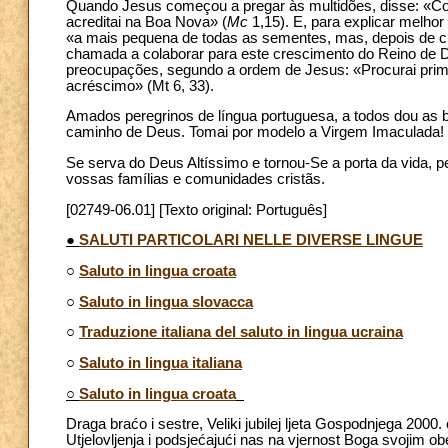
Quando Jesus começou a pregar às multidões, disse: «Com
acreditai na Boa Nova» (
Mc
1,15). E, para explicar melho
«a mais pequena de todas as sementes, mas, depois de cre
chamada a colaborar para este crescimento do Reino de D
preocupações, segundo a ordem de Jesus: «Procurai primei
acréscimo» (Mt 6, 33).
Amados peregrinos de língua portuguesa, a todos dou as
caminho de Deus. Tomai por modelo a Virgem Imaculada!
Se serva do Deus Altíssimo e tornou-Se a porta da vida, 
vossas famílias e comunidades cristãs.
[02749-06.01] [Texto original: Português]
●
SALUTI PARTICOLARI NELLE DIVERSE LINGUE
○
Saluto in lingua croata
○
Saluto in lingua slovacca
○
Traduzione italiana del saluto in lingua ucraina
○
Saluto in lingua italiana
○
Saluto in lingua croata
Draga braćo i sestre, Veliki jubilej ljeta Gospodnjega 2000.
Utjelovljenja i podsjećajući nas na vjernost Boga svojim ob