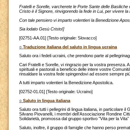
Fratelli e Sorelle, varcherete le Porte Sante delle Basilic
Cristo è il Signore, rinvigorendo la fede in Lui, per vivere l
Con tale pensiero vi imparto volentieri la Benedizione Apost
Sia lodato Gesù Cristo!]
[02751-AA.01] [Testo originale: Slovacco]
○
Traduzione italiana del saluto in lingua ucraina
Saluto ora i fedeli ucraini, che prendono parte al pellegrinag
Cari Fratelli e Sorelle, vi ringrazio per la vostra presenza. A
spirituali e pastorali a beneficio delle intere vostre Comunit
rinsaldare la vostra fede spingendovi ad essere sempre più 
A tutti imparto volentieri la Benedizione Apostolica.
[02752-01.01] [Testo originale: Ucraino]
○
Saluto in lingua italiana
Saluto ora tutti i pellegrini di lingua italiana, in particola
Silvano Piovanelli, i membri dell'Associazione Rondine Citta
Solidarietà, promossa dal gruppo sportivo "Vita per la Vita"
Saluto, inoltre, il gruppo di famiglie che hanno perso prematu