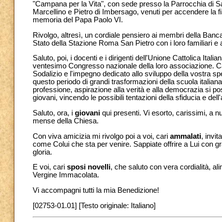
"Campana per la Vita", con sede presso la Parrocchia di San
Marcellino e Pietro di Imbersago, venuti per accendere la f
memoria del Papa Paolo VI.
Rivolgo, altresì, un cordiale pensiero ai membri della Banca 
Stato della Stazione Roma San Pietro con i loro familiari e 
Saluto, poi, i docenti e i dirigenti dell'Unione Cattolica Ital
ventesimo Congresso nazionale della loro associazione. Cari
Sodalizio e l'impegno dedicato allo sviluppo della vostra spec
questo periodo di grandi trasformazioni della scuola italian
professione, aspirazione alla verità e alla democrazia si 
giovani, vincendo le possibili tentazioni della sfiducia e del
Saluto, ora, i
giovani
qui presenti. Vi esorto, carissimi, a n
mense della Chiesa.
Con viva amicizia mi rivolgo poi a voi, cari
ammalati
, invi
come Colui che sta per venire. Sappiate offrire a Lui con g
gloria.
E voi, cari
sposi novelli
, che saluto con vera cordialità, al
Vergine Immacolata.
Vi accompagni tutti la mia Benedizione!
[02753-01.01] [Testo originale: Italiano]