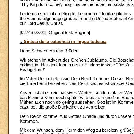
"Thy Kingdom come"; may this be the hope that sustains and
I extend a special greeting to the group of Jubilee pilgri
the various pilgrimage groups from the United States of Ame
our Lord Jesus Christ.
[02746-02.01] [Original text: English]
○
Sintesi della catechesi in lingua tedesca
Liebe Schwestern und Brüder!
Wir stehen im Advent des Großen Jubiläums. Die Botschaft, 
erklingt im Heiligen Jahr in neuer Eindringlichkeit: "Die Zei
Evangelium!"
Im Vater-Unser beten wir: Dein Reich komme! Dieses Reic
die Erde herunterziehen. Das Reich Gottes ist Gnade, Ge
Advent ist aber kein passives Warten, sondern aktive Weg
das kleinste Korn, doch später wird es zum größten Bau
Mühen auch noch so gering aussehen, Gott ist im Kommen. 
dazu bei, die große Dunkelheit zu vertreiben.
Dein Reich komme! Aus Gottes Gnade und durch unsere Mithi
Kommen.
Mit dem Wunsch, dem Herrn den Weg zu bereiten, grüße ic