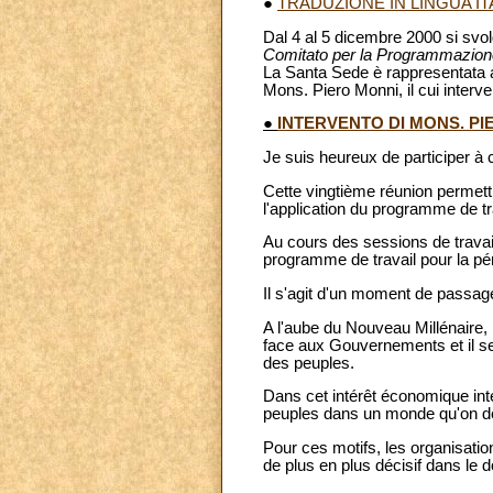
●
TRADUZIONE IN LINGUA I
Dal 4 al 5 dicembre 2000 si svol
Comitato per la Programmazion
La Santa Sede è rappresentata a
Mons. Piero Monni, il cui interv
●
INTERVENTO DI MONS. PI
Je suis heureux de participer à
Cette vingtième réunion permettr
l'application du programme de tr
Au cours des sessions de travail 
programme de travail pour la pé
Il s'agit d'un moment de passage
A l'aube du Nouveau Millénaire
face aux Gouvernements et il s
des peuples.
Dans cet intérêt économique inte
peuples dans un monde qu'on déf
Pour ces motifs, les organisati
de plus en plus décisif dans le 