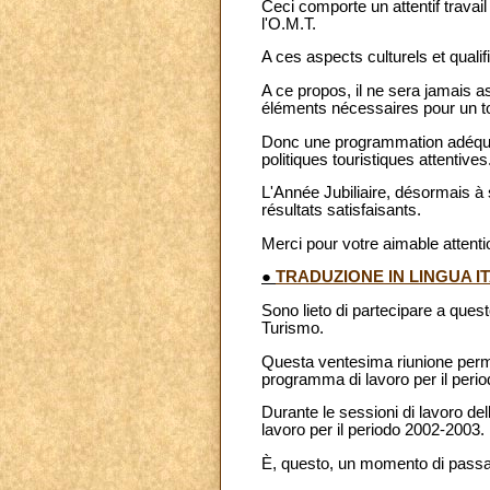
Ceci comporte un attentif travai
l'O.M.T.
A ces aspects culturels et quali
A ce propos, il ne sera jamais as
éléments nécessaires pour un to
Donc une programmation adéquate 
politiques touristiques attentives
L'Année Jubiliaire, désormais à
résultats satisfaisants.
Merci pour votre aimable attenti
●
TRADUZIONE IN LINGUA I
Sono lieto di partecipare a ques
Turismo.
Questa ventesima riunione permette
programma di lavoro per il peri
Durante le sessioni di lavoro dell
lavoro per il periodo 2002-2003.
È, questo, un momento di passag