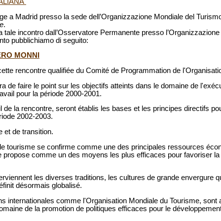
TALIANA
ge a Madrid presso la sede dell’Organizzazione Mondiale del Turismo, 
e
.
 tale incontro dall’Osservatore Permanente presso l’Organizzazione
ento pubblichiamo di seguito:
ERO MONNI
 cette rencontre qualifiée du Comité de Programmation de l'Organisat
a de faire le point sur les objectifs atteints dans le domaine de l'exé
avail pour la période 2000-2001.
de la rencontre, seront établis les bases et les principes directifs pou
riode 2002-2003.
 et de transition.
, le tourisme se confirme comme une des principales ressources éco
e propose comme un des moyens les plus efficaces pour favoriser l
rviennent les diverses traditions, les cultures de grande envergure qu
init désormais globalisé.
ons internationales comme l'Organisation Mondiale du Tourisme, sont 
domaine de la promotion de politiques efficaces pour le développement 