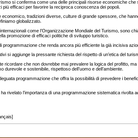
 turismo si conferma come una delle principali risorse economiche che 
più efficaci per favorire la reciproca conoscenza dei popoli.
 economico, tradizioni diverse, culture di grande spessore, che hanno
finiamo globalizzato.
ni internazionali come l’Organizzazione Mondiale del Turismo, sono ch
la promozione di efficaci politiche di sviluppo turistico.
i programmazione che renda ancora più efficiente la già incisiva azio
ativi si aggiunge la pressante richiesta del rispetto di un’etica del turis
te ricordare che non dovrebbe mai prevalere la logica del profitto, ma
o durevole e sostenibile, rispettoso dell’uomo e dell’ambiente.
adeguata programmazione che offra la possibilità di prevedere i benefic
, ha rivelato l’importanza di una programmazione sistematica rivolta ad 
ançais]