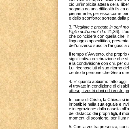
ciò un'implicita attesa della "li
segnata da una difficoltà fisica 
pienamente, per essa come per tu
e dello sconforto; sorretta dalla
3. "
Vegliate e pregate in ogni mo
Figlio dell'uomo
" (
Lc
21,36). L'odi
che coinciderà con quella che, in
linguaggio apocalittico, presenta
dell'universo suscita l'angoscia de
Il tempo d'Avvento, che proprio 
significativa celebrazione che 
e la condivisione con chi, per qua
Lui riconosciuti al suo ritorno def
centro le persone che Gesù stes
4. E' quanto abbiamo fatto oggi, 
vi trovate in condizione di disab
attese, i vostri doni ed i vostri p
In nome di Cristo, la Chiesa si 
irripetibile nella sua eguale e i
e integrazione: dalla nascita all
del distacco dai propri figli, il m
momenti di sconforto, per illumin
5. Con la vostra presenza, cariss