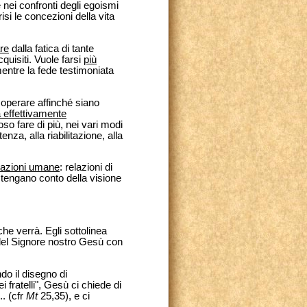
nei confronti degli egoismi
isi le concezioni della vita
are
dalla fatica di tante
quisiti. Vuole farsi
più
entre la fede testimoniata
i operare affinché siano
a effettivamente
so fare di più, nei vari modi
nza, alla riabilitazione, alla
lazioni umane
: relazioni di
 tengano conto della visione
he verrà. Egli sottolinea
el Signore nostro Gesù con
do il disegno di
i fratelli", Gesù ci chiede di
... (cfr
Mt
25,35), e ci