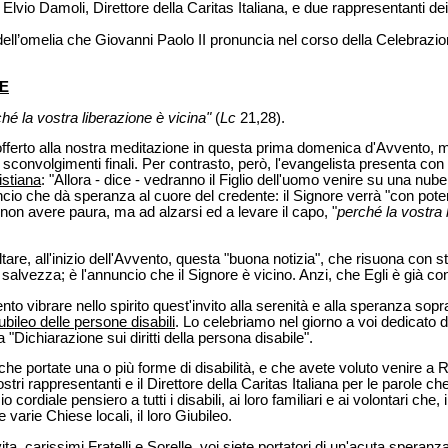
Elvio Damoli, Direttore della Caritas Italiana, e due rappresentanti dei
 dell’omelia che Giovanni Paolo II pronuncia nel corso della Celebrazio
E
ché la vostra liberazione è vicina"
(
Lc
21,28).
offerto alla nostra meditazione in questa prima domenica d'Avvento, m
i sconvolgimenti finali. Per contrasto, però, l'evangelista presenta co
istiana
: "Allora - dice - vedranno il Figlio dell'uomo venire su una nub
cio che dà speranza al cuore del credente: il Signore verrà "con pote
a non avere paura, ma ad alzarsi ed a levare il capo, "
perché la vostra 
oltare, all'inizio dell'Avvento, questa "buona notizia", che risuona con 
 salvezza; è l'annuncio che il Signore è vicino. Anzi, che Egli è già con
ento vibrare nello spirito quest'invito alla serenità e alla speranza sopr
ubileo delle persone disabili
. Lo celebriamo nel giorno a voi dedicato d
 "Dichiarazione sui diritti della persona disabile".
, che portate una o più forme di disabilità, e che avete voluto venire a
ostri rappresentanti e il Direttore della Caritas Italiana per le parole che
cordiale pensiero a tutti i disabili, ai loro familiari e ai volontari che
 varie Chiese locali, il loro Giubileo.
ta, carissimi Fratelli e Sorelle, voi siete portatori di un'acuta speranza