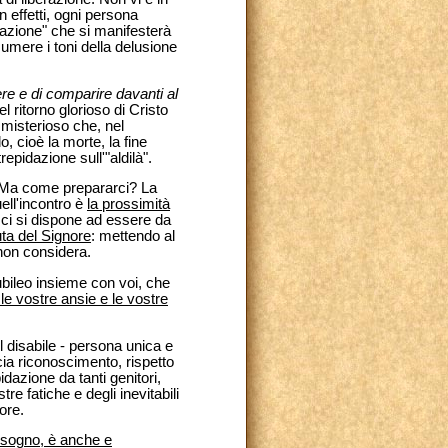
n effetti, ogni persona
erazione" che si manifesterà
umere i toni della delusione
re e di comparire davanti al
el ritorno glorioso di Cristo
 misterioso che, nel
, cioè la morte, la fine
repidazione sull'"aldilà".
à. Ma come prepararci? La
ell'incontro è
la prossimità
 ci si dispone ad essere da
ta del Signore
: mettendo al
non considera.
iubileo insieme con voi, che
 le vostre ansie e le vostre
 disabile - persona unica e
ccia riconoscimento, rispetto
idazione da tanti genitori,
re fatiche e degli inevitabili
ore.
bisogno, è anche e