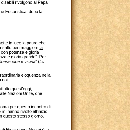
 disabili rivolgono al Papa
ne Eucaristica, dopo la
ette in luce
la paura che
n risalto ben maggiore
la
e con potenza e gloria
nza e gloria grande". Per
liberazione è vicina
" (
Lc
straordinaria eloquenza nella
 noi.
attutto quest'oggi,
alle Nazioni Unite, che
 Roma per questo incontro di
 mi hanno rivolto all'inizio
, in questo stesso giorno,
 di liberazione. Non vi è in