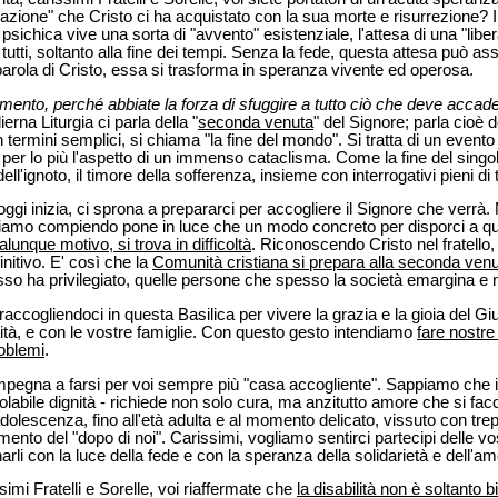
berazione" che Cristo ci ha acquistato con la sua morte e risurrezione? I
o psichica vive una sorta di "avvento" esistenziale, l'attesa di una "lib
tti, soltanto alla fine dei tempi. Senza la fede, questa attesa può ass
 parola di Cristo, essa si trasforma in speranza vivente ed operosa.
mento, perché abbiate la forza di sfuggire a tutto ciò che deve accade
erna Liturgia ci parla della "
seconda venuta
" del Signore; parla cioè d
 termini semplici, si chiama "la fine del mondo". Si tratta di un evento
 per lo più l'aspetto di un immenso cataclisma. Come la fine del singolo
ll'ignoto, il timore della sofferenza, insieme con interrogativi pieni di t
oggi inizia, ci sprona a prepararci per accogliere il Signore che verr
stiamo compiendo pone in luce che un modo concreto per disporci a qu
lunque motivo, si trova in difficoltà
. Riconoscendo Cristo nel fratello,
initivo. E' così che la
Comunità cristiana si prepara alla seconda venu
so ha privilegiato, quelle persone che spesso la società emargina e 
raccogliendoci in questa Basilica per vivere la grazia e la gioia del G
ilità, e con le vostre famiglie. Con questo gesto intendiamo
fare nostre
roblemi
.
impegna a farsi per voi sempre più "casa accogliente". Sappiamo che il
nviolabile dignità - richiede non solo cura, ma anzitutto amore che si fa
'adolescenza, fino all'età adulta e al momento delicato, vissuto con trep
omento del "dopo di noi". Carissimi, vogliamo sentirci partecipi delle vost
arli con la luce della fede e con la speranza della solidarietà e dell'am
imi Fratelli e Sorelle, voi riaffermate che
la disabilità non è soltanto 