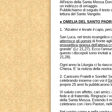
All’inizio della Santa Messa Don 
un indirizzo di omaggio.
Pubblichiamo di seguito il testo
lettura del Santo Vangelo:
● OMELIA DEL SANTO PADR
1.
"Alzatevi e levate il capo, per
San Luca, nel testo evangelico 
atterrisce gli uomini
di fronte agl
prospettiva gioiosa dell'attesa cr
grande" (
Lc
21,27). Ecco l'annun
questo i discepoli sono invitati 
21,28).
Ogni anno la Liturgia ci fa riasc
Chiesa. E' la notizia della nostra
2. Carissimi Fratelli e Sorelle! S
celebrando insieme con voi il
Gi
proprio 25 anni fa pubblicarono la
Vi saluto con affetto, cari amici
fede e di fraternità. Ringrazio i v
della Santa Messa. Estendo il mio 
celebrano con i loro Pastori, nelle
Nel vostro corpo e nella vostra vi