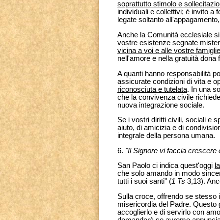
soprattutto stimolo e sollecitazi
individuali e collettivi; è invito 
legate soltanto all'appagamento, al
Anche la Comunità ecclesiale si
vostre esistenze segnate misterio
vicina a voi e alle vostre famigli
nell'amore e nella gratuità dona 
A quanti hanno responsabilità poli
assicurate condizioni di vita e op
riconosciuta e tutelata
. In una s
che la convivenza civile richiede: 
nuova integrazione sociale.
Se i vostri
diritti civili, sociali e sp
aiuto, di amicizia e di condivis
integrale della persona umana.
6.
"Il Signore vi faccia crescere
San Paolo ci indica quest'oggi
l
che solo amando in modo sincer
tutti i suoi santi" (
1 Ts
3,13). Anco
Sulla croce, offrendo se stesso in
misericordia del Padre. Questo giu
accoglierlo e di servirlo con amor