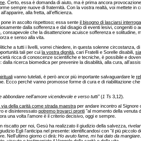
one
. Certo, essa è domanda di aiuto, ma è prima ancora provocazione 
a forme sempre nuove di fraternità. Con la vostra realtà, voi mettete in cr
l'apparire, alla fretta, all'efficienza.
 pone in ascolto rispettoso; essa sente
il bisogno di lasciarsi interrog
samente dalla sofferenza e dal disagio di eventi lesivi, congeniti o ac
e
, consapevole che la disattenzione acuisce sofferenza e solitudine, m
forza e senso alla vita.
tiche a tutti i livelli, vorrei chiedere, in questa solenne circostanza, d
portunità tali per cui
la vostra dignità
, cari Fratelli e Sorelle disabili,
si
ocietà ricca di conoscenze scientifiche e tecniche, è possibile e dovero
dalla ricerca biomedica per prevenire la disabilità, alla cura, all'assiste
irituali
vanno tutelati, è però ancor più importante salvaguardare le
re
ione. Ecco perché vanno promosse forme di cura e di riabilitazione che
 e abbondare nell'amore vicendevole e verso tutti"
(
1 Ts
3,12).
a via della carità come strada maestra
per andare incontro al Signore c
o e disinteressato
potremo trovarci pronti
"al momento della venuta d
ra una volta l'amore è il criterio decisivo, oggi e sempre.
 riscatto per noi, Gesù ha realizzato il giudizio della salvezza, rivelan
dizio Egli l'anticipa nel presente: identificandosi con "il più piccolo de
e. Nell'ultimo giorno ci dirà:
Ho avuto fame, mi hai dato da mangiare