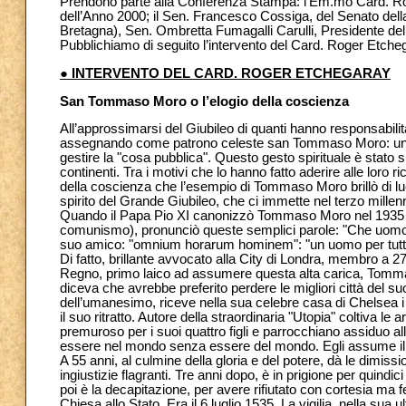
Prendono parte alla Conferenza Stampa: l’Em.mo Card. Ro
dell’Anno 2000; il Sen. Francesco Cossiga, del Senato dell
Bretagna), Sen. Ombretta Fumagalli Carulli, Presidente dell
Pubblichiamo di seguito l’intervento del Card. Roger Etche
● INTERVENTO DEL CARD. ROGER ETCHEGARAY
San Tommaso Moro o l’elogio della coscienza
All’approssimarsi del Giubileo di quanti hanno responsabilit
assegnando come patrono celeste san Tommaso Moro: un patr
gestire la "cosa pubblica". Questo gesto spirituale è stato s
continenti. Tra i motivi che lo hanno fatto aderire alle loro ri
della coscienza che l’esempio di Tommaso Moro brillò di luc
spirito del Grande Giubileo, che ci immette nel terzo millenn
Quando il Papa Pio XI canonizzò Tommaso Moro nel 1935 (du
comunismo), pronunciò queste semplici parole: "Che uomo 
suo amico: "omnium horarum hominem": "un uomo per tutte
Di fatto, brillante avvocato alla City di Londra, membro a 2
Regno, primo laico ad assumere questa alta carica, Tommas
diceva che avrebbe preferito perdere le migliori città del s
dell’umanesimo, riceve nella sua celebre casa di Chelsea 
il suo ritratto. Autore della straordinaria "Utopia" coltiva le
premuroso per i suoi quattro figli e parrocchiano assiduo 
essere nel mondo senza essere del mondo. Egli assume il d
A 55 anni, al culmine della gloria e del potere, dà le dimiss
ingiustizie flagranti. Tre anni dopo, è in prigione per quindic
poi è la decapitazione, per avere rifiutato con cortesia ma 
Chiesa allo Stato. Era il 6 luglio 1535. La vigilia, nella sua u