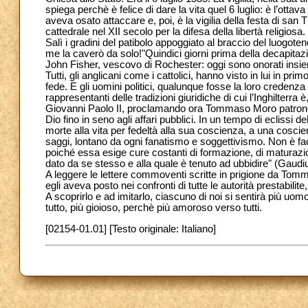
spiega perchè è felice di dare la vita quel 6 luglio: è l’ottav
aveva osato attaccare e, poi, è la vigilia della festa di sa
cattedrale nel XII secolo per la difesa della libertà religiosa.
Salì i gradini del patibolo appoggiato al braccio del luogoten
me la caverò da solo!"Quindici giorni prima della decapitaz
John Fisher, vescovo di Rochester: oggi sono onorati insie
Tutti, gli anglicani come i cattolici, hanno visto in lui in 
fede. E gli uomini politici, qualunque fosse la loro creden
rappresentanti delle tradizioni giuridiche di cui l’Inghilterra è
Giovanni Paolo II, proclamando ora Tommaso Moro patrono dei 
Dio fino in seno agli affari pubblici. In un tempo di eclissi 
morte alla vita per fedeltà alla sua coscienza, a una coscien
saggi, lontano da ogni fanatismo e soggettivismo. Non è faci
poiché essa esige cure costanti di formazione, di maturazi
dato da se stesso e alla quale è tenuto ad ubbidire" (Gaudi
A leggere le lettere commoventi scritte in prigione da Tom
egli aveva posto nei confronti di tutte le autorità prestabili
A scoprirlo e ad imitarlo, ciascuno di noi si sentirà più uom
tutto, più gioioso, perchè più amoroso verso tutti.
[02154-01.01] [Testo originale: Italiano]