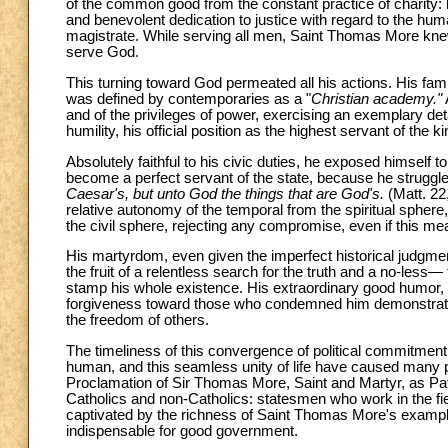
of the common good from the constant practice of charity: h
and benevolent dedication to justice with regard to the hum
magistrate. While serving all men, Saint Thomas More knew w
serve God.
This turning toward God permeated all his actions. His famil
was defined by contemporaries as a "
Christian academy."
and of the privileges of power, exercising an exemplary det
humility, his official position as the highest servant of the ki
Absolutely faithful to his civic duties, he exposed himself 
become a perfect servant of the state, because he struggle
Caesar's, but unto God the things that are God's.
(Matt. 22,
relative autonomy of the temporal from the spiritual sphere,
the civil sphere, rejecting any compromise, even if this m
His martyrdom, even given the imperfect historical judgme
the fruit of a relentless search for the truth and a no-le
stamp his whole existence. His extraordinary good humor, p
forgiveness toward those who condemned him demonstrate 
the freedom of others.
The timeliness of this convergence of political commitmen
human, and this seamless unity of life have caused many pu
Proclamation of Sir Thomas More, Saint and Martyr, as Patr
Catholics and non-Catholics: statesmen who work in the fiel
captivated by the richness of Saint Thomas More's example 
indispensable for good government.