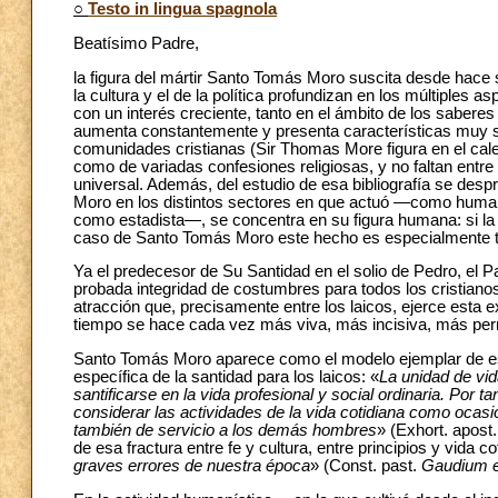
○
Testo in lingua spagnola
Beatísimo Padre,
la figura del mártir Santo Tomás Moro suscita desde hace 
la cultura y el de la política profundizan en los múltiples
con un interés creciente, tanto en el ámbito de los saberes
aumenta constantemente y presenta características muy sign
comunidades cristianas (Sir Thomas More figura en el calend
como de variadas confesiones religiosas, y no faltan entre
universal. Además, del estudio de esa bibliografía se des
Moro en los distintos sectores en que actuó —como human
como estadista—, se concentra en su figura humana: si la 
caso de Santo Tomás Moro este hecho es especialmente t
Ya el predecesor de Su Santidad en el solio de Pedro, el 
probada integridad de costumbres para todos los cristianos 
atracción que, precisamente entre los laicos, ejerce esta e
tiempo se hace cada vez más viva, más incisiva, más pe
Santo Tomás Moro aparece como el modelo ejemplar de 
específica de la santidad para los laicos: «
La unidad de vid
santificarse en la vida profesional y social ordinaria. Por 
considerar las actividades de la vida cotidiana como ocas
también de servicio a los demás hombres
» (Exhort. apost
de esa fractura entre fe y cultura, entre principios y vida c
graves errores de nuestra época
» (Const. past.
Gaudium e