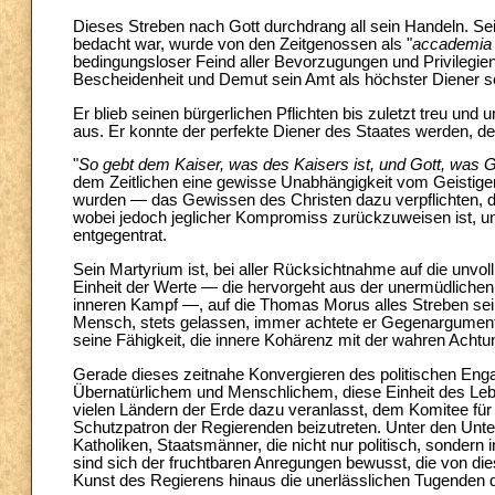
Dieses Streben nach Gott durchdrang all sein Handeln. Se
bedacht war, wurde von den Zeitgenossen als "
accademia 
bedingungsloser Feind aller Bevorzugungen und Privilegien
Bescheidenheit und Demut sein Amt als höchster Diener s
Er blieb seinen bürgerlichen Pflichten bis zuletzt treu un
aus. Er konnte der perfekte Diener des Staates werden, den
"
So gebt dem Kaiser, was des Kaisers ist, und Gott, was G
dem Zeitlichen eine gewisse Unabhängigkeit vom Geistige
wurden — das Gewissen des Christen dazu verpflichten, d
wobei jedoch jeglicher Kompromiss zurückzuweisen ist, u
entgegentrat.
Sein Martyrium ist, bei aller Rücksichtnahme auf die unv
Einheit der Werte — die hervorgeht aus der unermüdliche
inneren Kampf —, auf die Thomas Morus alles Streben seine
Mensch, stets gelassen, immer achtete er Gegenargumente, a
seine Fähigkeit, die innere Kohärenz mit der wahren Achtu
Gerade dieses zeitnahe Konvergieren des politischen En
Übernatürlichem und Menschlichem, diese Einheit des Lebe
vielen Ländern der Erde dazu veranlasst, dem Komitee fü
Schutzpatron der Regierenden beizutreten. Unter den Unte
Katholiken, Staatsmänner, die nicht nur politisch, sondern i
sind sich der fruchtbaren Anregungen bewusst, die von die
Kunst des Regierens hinaus die unerlässlichen Tugenden 