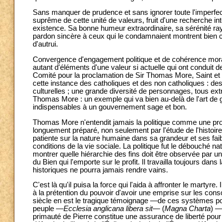
Sans manquer de prudence et sans ignorer toute l'imperfec
suprême de cette unité de valeurs, fruit d'une recherche i
existence. Sa bonne humeur extraordinaire, sa sérénité ra
pardon sincère à ceux qui le condamnaient montrent bien c
d'autrui.
Convergence d'engagement politique et de cohérence moral
autant d'éléments d'une valeur si actuelle qui ont condui
Comité pour la proclamation de Sir Thomas More, Saint et
cette instance des catholiques et des non catholiques : de
culturelles ; une grande diversité de personnages, tous ex
Thomas More : un exemple qui va bien au-delà de l'art de 
indispensables à un gouvernement sage et bon.
Thomas More n'entendit jamais la politique comme une prof
longuement préparé, non seulement par l'étude de l'histoire,
patiente sur la nature humaine dans sa grandeur et ses fai
conditions de la vie sociale. La politique fut le débouché n
montrer quelle hiérarchie des fins doit être observée par un
du Bien qui l'emporte sur le profit. Il travailla toujours d
historiques ne pourra jamais rendre vains.
C'est là qu'il puisa la force qui l'aida à affronter le martyre
à la prétention du pouvoir d'avoir une emprise sur les cons
siècle en est le tragique témoignage —de ces systèmes poli
peuple —
Ecclesia anglicana libera sit
— (
Magna Charta
) —
primauté de Pierre constitue une assurance de liberté pour 