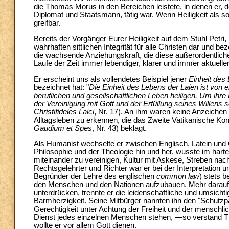
die Thomas Morus in den Bereichen leistete, in denen er, 
Diplomat und Staatsmann, tätig war. Wenn Heiligkeit als so
greifbar.
Bereits der Vorgänger Eurer Heiligkeit auf dem Stuhl Petri, P
wahrhaften sittlichen Integrität für alle Christen dar und bez
die wachsende Anziehungskraft, die diese außerordentliche
Laufe der Zeit immer lebendiger, klarer und immer aktueller
Er erscheint uns als vollendetes Beispiel jener
Einheit des
bezeichnet hat: "
Die Einheit des Lebens der Laien ist von 
beruflichen und gesellschaftlichen Leben heiligen. Um ihre 
der Vereinigung mit Gott und der Erfüllung seines Willens
Christifideles Laici
, Nr. 17). An ihm waren keine Anzeichen
Alltagsleben zu erkennen, die das Zweite Vatikanische Konzi
Gaudium et Spes
, Nr. 43) beklagt.
Als Humanist wechselte er zwischen Englisch, Latein und 
Philosophie und der Theologie hin und her, wusste im har
miteinander zu vereinigen, Kultur mit Askese, Streben na
Rechtsgelehrter und Richter war er bei der Interpretation u
Begründer der Lehre des englischen
common law
) stets 
den Menschen und den Nationen aufzubauen. Mehr darauf 
unterdrücken, trennte er die leidenschaftliche und umsic
Barmherzigkeit. Seine Mitbürger nannten ihn den "Schutzp
Gerechtigkeit unter Achtung der Freiheit und der menschli
Dienst jedes einzelnen Menschen stehen, —so verstand Tho
wollte er vor allem Gott dienen.