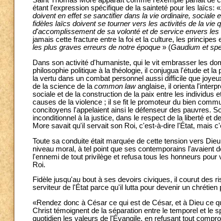
Saint Thomas More apparaît comme l'exemple parfait de c
étant l'expression spécifique de la sainteté pour les laïcs: «
doivent en effet se sanctifier dans la vie ordinaire, sociale
fidèles laïcs doivent se tourner vers les activités de la v
d'accomplissement de sa volonté et de service envers le
jamais cette fracture entre la foi et la culture, les princip
les plus graves erreurs de notre époque
» (
Gaudium et sp
Dans son activité d'humaniste, qui le vit embrasser les doma
philosophie politique à la théologie, il conjugua l'étude et la
la vertu dans un combat personnel aussi difficile que joyeux.
de la science de la
common law
anglaise, il orienta l'interp
sociale et de la construction de la paix entre les individus e
causes de la violence ; il se fit le promoteur du bien commu
concitoyens l'appelaient ainsi le défenseur des pauvres.
inconditionnel à la justice, dans le respect de la liberté et
More savait qu'il servait son Roi, c'est-à-dire l'État, mais c'
Toute sa conduite était marquée de cette tension vers Dieu. 
niveau moral, à tel point que ses contemporains l'avaient dé
l'ennemi de tout privilège et refusa tous les honneurs pour
Roi.
Fidèle jusqu'au bout à ses devoirs civiques, il courut des r
serviteur de l'État parce qu'il lutta pour devenir un chrétien p
«Rendez donc à César ce qui est de César, et à Dieu ce q
Christ témoignent de la séparation entre le temporel et le s
quotidien les valeurs de l'Évangile, en refusant tout comprom