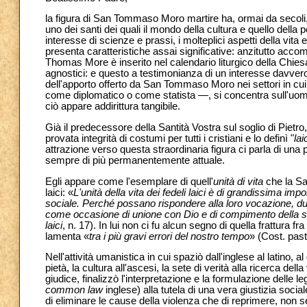
la figura di San Tommaso Moro martire ha, ormai da secoli,
uno dei santi dei quali il mondo della cultura e quello dell
interesse di scienze e prassi, i molteplici aspetti della vita
presenta caratteristiche assai significative: anzitutto acc
Thomas More è inserito nel calendario liturgico della Chiesa
agnostici: e questo a testimonianza di un interesse davvero
dell'apporto offerto da San Tommaso Moro nei settori in c
come diplomatico o come statista —, si concentra sull'uomo
ciò appare addirittura tangibile.
Già il predecessore della Santità Vostra sul soglio di Pietro
provata integrità di costumi per tutti i cristiani e lo definì "
la
attrazione verso questa straordinaria figura ci parla di una 
sempre di più permanentemente attuale.
Egli appare come l'esemplare di quell'
unità di vita
che la San
laici: «
L'unità della vita dei fedeli laici è di grandissima impo
sociale. Perché possano rispondere alla loro vocazione, dunqu
come occasione di unione con Dio e di compimento della sua 
laici
, n. 17). In lui non ci fu alcun segno di quella frattura fra
lamenta «
tra i più gravi errori del nostro tempo
» (Cost. pas
Nell'attività umanistica in cui spaziò dall'inglese al latino, al 
pietà, la cultura all'ascesi, la sete di verità alla ricerca d
giudice, finalizzò l'interpretazione e la formulazione delle l
common law
inglese) alla tutela di una vera giustizia social
di eliminare le cause della violenza che di reprimere, no