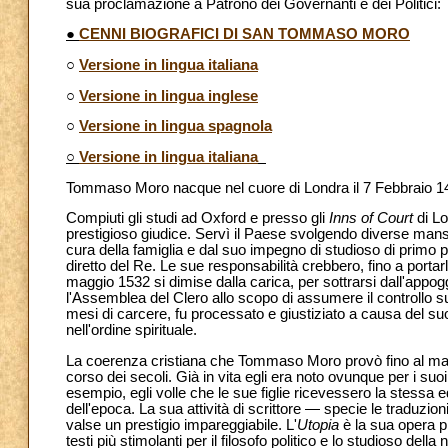
sua proclamazione a Patrono dei Governanti e dei Politici:
●
CENNI BIOGRAFICI DI SAN TOMMASO MORO
○
Versione in lingua italiana
○
Versione in lingua inglese
○
Versione in lingua spagnola
○
Versione in lingua italiana
Tommaso Moro nacque nel cuore di Londra il 7 Febbraio 1478 
Compiuti gli studi ad Oxford e presso gli
Inns of Court
di L
prestigioso giudice. Servì il Paese svolgendo diverse mansi
cura della famiglia e dal suo impegno di studioso di primo
diretto del Re. Le sue responsabilità crebbero, fino a portar
maggio 1532 si dimise dalla carica, per sottrarsi dall'appog
l'Assemblea del Clero allo scopo di assumere il controllo 
mesi di carcere, fu processato e giustiziato a causa del suo 
nell'ordine spirituale.
La coerenza cristiana che Tommaso Moro provò fino al marti
corso dei secoli. Già in vita egli era noto ovunque per i suo
esempio, egli volle che le sue figlie ricevessero la stessa 
dell'epoca. La sua attività di scrittore — specie le traduzion
valse un prestigio impareggiabile. L'
Utopia
è la sua opera p
testi più stimolanti per il filosofo politico e lo studioso de