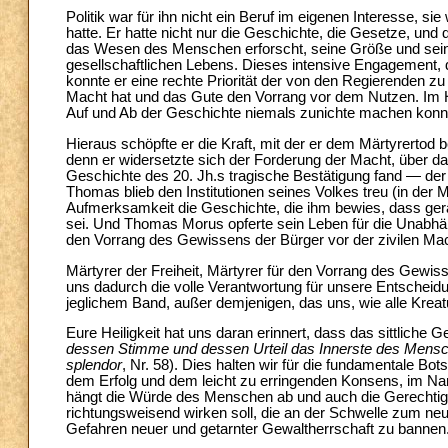
Politik war für ihn nicht ein Beruf im eigenen Interesse, si
hatte. Er hatte nicht nur die Geschichte, die Gesetze, und 
das Wesen des Menschen erforscht, seine Größe und sein
gesellschaftlichen Lebens. Dieses intensive Engagement, d
konnte er eine rechte Priorität der von den Regierenden zu
Macht hat und das Gute den Vorrang vor dem Nutzen. Im Ha
Auf und Ab der Geschichte niemals zunichte machen konn
Hieraus schöpfte er die Kraft, mit der er dem Märtyrertod
denn er widersetzte sich der Forderung der Macht, über d
Geschichte des 20. Jh.s tragische Bestätigung fand — der 
Thomas blieb den Institutionen seines Volkes treu (in der
Aufmerksamkeit die Geschichte, die ihm bewies, dass gera
sei. Und Thomas Morus opferte sein Leben für die Unabhäng
den Vorrang des Gewissens der Bürger vor der zivilen Mac
Märtyrer der Freiheit, Märtyrer für den Vorrang des Gewiss
uns dadurch die volle Verantwortung für unsere Entscheidun
jeglichem Band, außer demjenigen, das uns, wie alle Kreatu
Eure Heiligkeit hat uns daran erinnert, dass das sittliche 
dessen Stimme und dessen Urteil das Innerste des Mensch
splendor
, Nr. 58). Dies halten wir für die fundamentale Bo
dem Erfolg und dem leicht zu erringenden Konsens, im Na
hängt die Würde des Menschen ab und auch die Gerechtigkeit
richtungsweisend wirken soll, die an der Schwelle zum n
Gefahren neuer und getarnter Gewaltherrschaft zu bannen