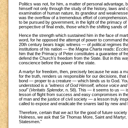
Politics was not, for him, a matter of personal advantage, bu
himself not only through the study of the history, laws and 
examination of human nature, its grandeur and weaknesses, a
was the overflow of a tremendous effort of comprehension
to be pursued by government, in the light of the primacy o
perspective of final ends, those which the shifting sands of
Hence the strength which sustained him in the face of ma
word, for he opposed the attempt of power to command the 
20th century bears tragic witness — of political regimes tha
institutions of his nation — the
Magna Charta
reads:
Eccles
him that the Primacy of Peter constitutes a guarantee of f
defend the Church's freedom from the State. But in this wa
conscience before the power of the state.
A martyr for freedom, then, precisely because he was a ma
for the truth, renders us responsible for our decisions, tha
bond — proper to a creature — which binds us to God. You
understood is a
"witness of God Himself, whose voice and 
soul"
(
Veritatis Splendor
, n. 58). This — it seems to us — 
lesson of flight from success and easy compromises in the n
of man and the justice of civil society — a lesson truly insp
called to expose and eradicate the snares laid by new and 
Therefore, certain that we act for the good of future society
Holiness, we ask that Sir Thomas More, Saint and Martyr, fa
Statesmen."