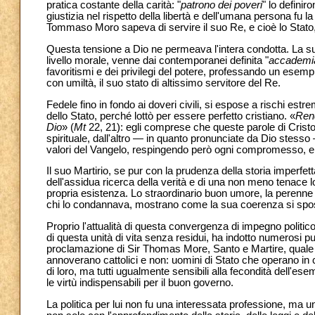
pratica costante della carità: "
patrono dei poveri
" lo definir
giustizia nel rispetto della libertà e dell'umana persona fu
Tommaso Moro sapeva di servire il suo Re, e cioè lo Stato,
Questa tensione a Dio ne permeava l'intera condotta. La su
livello morale, venne dai contemporanei definita "
accademia
favoritismi e dei privilegi del potere, professando un esemp
con umiltà, il suo stato di altissimo servitore del Re.
Fedele fino in fondo ai doveri civili, si espose a rischi estre
dello Stato, perché lottò per essere perfetto cristiano. «
Rend
Dio
» (
Mt
22, 21): egli comprese che queste parole di Cristo,
spirituale, dall'altro — in quanto pronunciate da Dio stesso 
valori del Vangelo, respingendo però ogni compromesso, e qu
Il suo Martirio, se pur con la prudenza della storia imperfet
dell'assidua ricerca della verità e di una non meno tenace
propria esistenza. Lo straordinario buon umore, la perenne s
chi lo condannava, mostrano come la sua coerenza si sposas
Proprio l'attualità di questa convergenza di impegno politic
di questa unità di vita senza residui, ha indotto numerosi p
proclamazione di Sir Thomas More, Santo e Martire, quale Pa
annoverano cattolici e non: uomini di Stato che operano in 
di loro, ma tutti ugualmente sensibili alla fecondità dell'e
le virtù indispensabili per il buon governo.
La politica per lui non fu una interessata professione, ma u