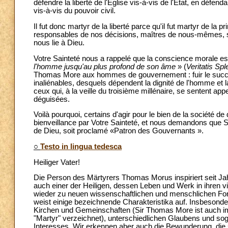
défendre la liberté de l'Église vis-à-vis de l'État, en défe
vis-à-vis du pouvoir civil.
Il fut donc martyr de la liberté parce qu'il fut martyr de l
responsables de nos décisions, maîtres de nous-mêmes, so
nous lie à Dieu.
Votre Sainteté nous a rappelé que la conscience morale es
l'homme jusqu'au plus profond de son âme
» (
Veritatis Sp
Thomas More aux hommes de gouvernement : fuir le succès 
inaliénables, desquels dépendent la dignité de l'homme et la 
ceux qui, à la veille du troisième millénaire, se sentent ap
déguisées.
Voilà pourquoi, certains d'agir pour le bien de la société 
bienveillance par Votre Sainteté, et nous demandons que Si
de Dieu, soit proclamé «Patron des Gouvernants ».
○
Testo in lingua tedesca
Heiliger Vater!
Die Person des Märtyrers Thomas Morus inspiriert seit Jah
auch einer der Heiligen, dessen Leben und Werk in ihren v
wieder zu neuen wissenschaftlichen und menschlichen For
weist einige bezeichnende Charakteristika auf. Insbesondere
Kirchen und Gemeinschaften (Sir Thomas More ist auch im 
"Martyr" verzeichnet), unterschiedlichen Glaubens und sog
Interesses. Wir erkennen aber auch die Bewunderung, die s