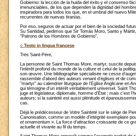
Gobierno: la lección de la huida del éxito y el consenso fác
irrenunciables, de los que dependen la dignidad del hombre 
inspiradora para todos los que, en el umbral del nuevo Mile
recurrentes de nuevas tiranías.
Por eso, seguros de actuar por el bien de la sociedad futu
Su Santidad, pedimos que Sir Tomás Moro, Santo y Mártir, 
"Patrono de los Hombres de Gobierno".
○
Testo in lingua francese
Très Saint-Père,
La personne de Saint Thomas More, martyr, suscite depuis
l'intérêt profond du monde de la culture et celui de la polit
son œuvre. Une bibliographie spécialisée ne cesse d'augment
rassemble d'abord des auteurs venant d'églises et de co
"martyr" au calendrier liturgique de l'Eglise Anglicane en A
qui témoigne d'un intérêt véritablement universel. Saint
juge et législateur, diplomate, homme d'État ; mais c'est l'
auteurs; si la sainteté est aussi plénitude et épanouisseme
cas.
Déjà le prédécesseur de Votre Sainteté sur le siège de Pie
Canonisation, comme un modèle d'intégrité exemplaire pour t
et ornamentum
». La force d'attraction croissante de ce
actuelle et vivante au fil du temps.