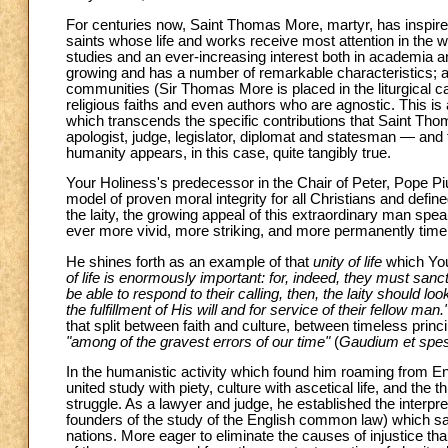
For centuries now, Saint Thomas More, martyr, has inspired 
saints whose life and works receive most attention in the wo
studies and an ever-increasing interest both in academia and
growing and has a number of remarkable characteristics; ab
communities (Sir Thomas More is placed in the liturgical ca
religious faiths and even authors who are agnostic. This is a
which transcends the specific contributions that Saint Th
apologist, judge, legislator, diplomat and statesman — and 
humanity appears, in this case, quite tangibly true.
Your Holiness's predecessor in the Chair of Peter, Pope Pi
model of proven moral integrity for all Christians and defi
the laity, the growing appeal of this extraordinary man sp
ever more vivid, more striking, and more permanently timel
He shines forth as an example of that
unity of life
which Your
of life is enormously important: for, indeed, they must sancti
be able to respond to their calling, then, the laity should lo
the fulfillment of His will and for service of their fellow man.
that split between faith and culture, between timeless prin
"among of the gravest errors of our time"
(
Gaudium et spe
In the humanistic activity which found him roaming from Eng
united study with piety, culture with ascetical life, and the thi
struggle. As a lawyer and judge, he established the interpre
founders of the study of the English common law) which saf
nations. More eager to eliminate the causes of injustice th