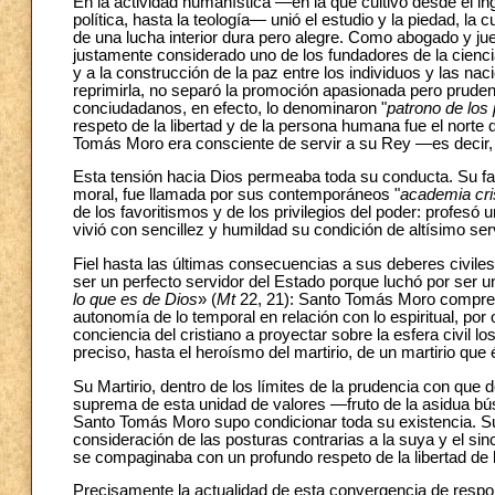
En la actividad humanística —en la que cultivó desde el ingl
política, hasta la teología— unió el estudio y la piedad, la 
de una lucha interior dura pero alegre. Como abogado y jue
justamente considerado uno de los fundadores de la cienci
y a la construcción de la paz entre los individuos y las n
reprimirla, no separó la promoción apasionada pero prudent
conciudadanos, en efecto, lo denominaron "
patrono de los
respeto de la libertad y de la persona humana fue el nor
Tomás Moro era consciente de servir a su Rey —es decir, a
Esta tensión hacia Dios permeaba toda su conducta. Su fami
moral, fue llamada por sus contemporáneos "
academia cri
de los favoritismos y de los privilegios del poder: profesó
vivió con sencillez y humildad su condición de altísimo ser
Fiel hasta las últimas consecuencias a sus deberes civile
ser un perfecto servidor del Estado porque luchó por ser un
lo que es de Dios
» (
Mt
22, 21): Santo Tomás Moro comprendi
autonomía de lo temporal en relación con lo espiritual, p
conciencia del cristiano a proyectar sobre la esfera civil 
preciso, hasta el heroísmo del martirio, de un martirio qu
Su Martirio, dentro de los límites de la prudencia con que
suprema de esta unidad de valores —fruto de la asidua bú
Santo Tomás Moro supo condicionar toda su existencia. Su
consideración de las posturas contrarias a la suya y el 
se compaginaba con un profundo respeto de la libertad de
Precisamente la actualidad de esta convergencia de respon