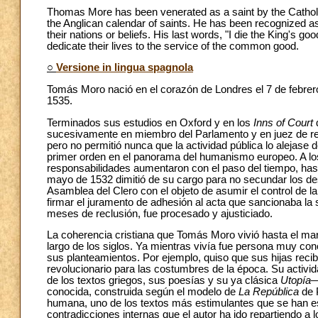
Thomas More has been venerated as a saint by the Cathol
the Anglican calendar of saints. He has been recognized as
their nations or beliefs. His last words, "I die the King's go
dedicate their lives to the service of the common good.
○
Versione in lingua spagnola
Tomás Moro nació en el corazón de Londres el 7 de febrero d
1535.
Terminados sus estudios en Oxford y en los
Inns of Court
d
sucesivamente en miembro del Parlamento y en juez de rec
pero no permitió nunca que la actividad pública lo alejase
primer orden en el panorama del humanismo europeo. A los
responsabilidades aumentaron con el paso del tiempo, hast
mayo de 1532 dimitió de su cargo para no secundar los des
Asamblea del Clero con el objeto de asumir el control de la
firmar el juramento de adhesión al acta que sancionaba la s
meses de reclusión, fue procesado y ajusticiado.
La coherencia cristiana que Tomás Moro vivió hasta el mar
largo de los siglos. Ya mientras vivía fue persona muy co
sus planteamientos. Por ejemplo, quiso que sus hijas reci
revolucionario para las costumbres de la época. Su activi
de los textos griegos, sus poesías y su ya clásica
Utopía
—
conocida, construida según el modelo de
La República
de P
humana, uno de los textos más estimulantes que se han 
contradicciones internas que el autor ha ido repartiendo a lo