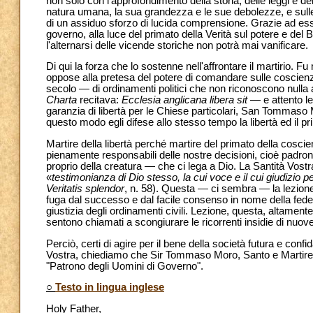
non solo con l'approfondimento della storia, delle leggi e de
natura umana, la sua grandezza e le sue debolezze, e sulle c
di un assiduo sforzo di lucida comprensione. Grazie ad esso,
governo, alla luce del primato della Verità sul potere e del Be
l'alternarsi delle vicende storiche non potrà mai vanificare.
Di qui la forza che lo sostenne nell'affrontare il martirio. F
oppose alla pretesa del potere di comandare sulle coscienz
secolo — di ordinamenti politici che non riconoscono nulla a
Charta
recitava:
Ecclesia anglicana libera sit
— e attento let
garanzia di libertà per le Chiese particolari, San Tommaso Mo
questo modo egli difese allo stesso tempo la libertà ed il pri
Martire della libertà perché martire del primato della cosci
pienamente responsabili delle nostre decisioni, cioè padroni
proprio della creatura — che ci lega a Dio. La Santità Vost
«
testimonianza di Dio stesso, la cui voce e il cui giudizio p
Veritatis splendor
, n. 58). Questa — ci sembra — la lezion
fuga dal successo e dal facile consenso in nome della fedeltà 
giustizia degli ordinamenti civili. Lezione, questa, altamente 
sentono chiamati a scongiurare le ricorrenti insidie di nuov
Perciò, certi di agire per il bene della società futura e con
Vostra, chiediamo che Sir Tommaso Moro, Santo e Martire, 
"Patrono degli Uomini di Governo".
○
Testo in lingua inglese
Holy Father,