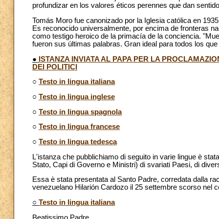
profundizar en los valores éticos perennes que dan sentido 
Tomás Moro fue canonizado por la Iglesia católica en 1935
Es reconocido universalmente, por encima de fronteras nac
como testigo heroico de la primacía de la conciencia. "Mu
fueron sus últimas palabras. Gran ideal para todos los que
●
ISTANZA INVIATA AL PAPA PER LA PROCLAMAZI
DEI POLITICI
○
Testo in lingua italiana
○
Testo in lingua inglese
○
Testo in lingua spagnola
○
Testo in lingua francese
○
Testo in lingua tedesca
L'istanza che pubblichiamo di seguito in varie lingue è stata
Stato, Capi di Governo e Ministri) di svariati Paesi, di diver
Essa è stata presentata al Santo Padre, corredata dalla rac
venezuelano Hilarión Cardozo il 25 settembre scorso nel co
○
Testo in lingua italiana
Beatissimo Padre,