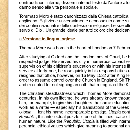
contraddizioni interne, disseminate nel testo dall'autore allo 
danno senso alla vita personale e sociale.
Tommaso Moro è stato canonizzato dalla Chiesa cattolica ne
anglicano. Egli viene universalmente riconosciuto come simb
dei confini nazionali e delle confessioni religiose. Le sue
servo di Dio". Un grande ideale per tutti coloro che dedican
○
Versione in lingua inglese
Thomas More was born in the heart of London on 7 Februa
After studying at Oxford and the London Inns of Court, he
respected judge. He served his city in numerous capacities, 
supervision of his children's education or with his intense l
service at forty-one, he rose quickly in his responsibilities
resigned that office, however, on 16 May 1532 after King H
order to assume control over the Church in England. Sir T
and executed for not signing an oath that recognized the Kin
The Christian steadfastness which Thomas More demonst
centuries. In his own lifetime, he was already known throu
him, for example, to give his daughters the same education
work as a writer — especially his translations of the Greek s
Utopia
— lent his name incomparable prestige.
Utopia
cont
Republic
, this intellectual puzzle is one of the finest case 
human nature. Like the
Republic
,
Utopia
is filled with inter
perennial ethical values which give meaning to personal and 