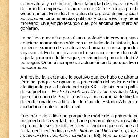
sobrenatural y lo humano, de esta unidad de vida sin res
del mundo a expresar su adhesión al Comité para la procl
Gobernantes. Entre los firmantes de la presente instancia
actividad en circunstancias políticas y culturales muy he
moreano, un ejemplo fecundo que, por encima del mero art
gobierno.
La política nunca fue para él una profesión interesada, sin
concienzudamente no sólo con el estudio de la historia, las
paciente examen de la naturaleza humana, con su grandeza 
vida social. En la política encontró su cauce un asiduo e
la justa jerarquía de fines que, en virtud del primado de la
perseguir. Orientó siempre su actuación en la perspectiva 
nunca anular.
Ahí reside la fuerza que lo sostuvo cuando hubo de afrontar
término, porque se opuso a la pretensión del poder de do
atestiguada por la historia del siglo XX— de sistemas polít
de su pueblo —
Ecclesia anglicana libera sit
, rezaba la
Mag
que el primado de Pedro constituye una garantía de libertad
defender una Iglesia libre del dominio del Estado. A la vez
ciudadano frente al poder civil.
Fue mártir de la libertad porque fue mártir de la primacía 
búsqueda de la verdad, nos hace plenamente responsables d
el propio del ser creado, esto es, el vínculo que nos une 
rectamente entendida es «
testimonio de Dios mismo, cuya 
su alma
» (Enc.
Veritatis splendor
, n. 58). Nos parece que