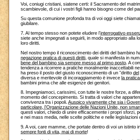
Voi, coniugi cristiani, siatene certi: il Sacramento del mat
scambievole, di cui i vostri figli hanno bisogno come del pa
Su questa comunione profonda tra di voi oggi siete chiamat
giubilare.
7. Al tempo stesso non potete eludere l'
interrogativo essen
siete anche impegnati a seguirli, in modo appropriato alla loro
loro diritti.
Nel nostro tempo il riconoscimento dei diritti del bambino
negazione pratica di questi diritti
, quale si manifesta in nume
bene del bambino sia sempre messo al primo posto
. A co
tendenza a ricorrere a pratiche moralmente inaccettabili nel
ha preso il posto del giusto riconoscimento di un "diritto
del
diversa e meritevole di incoraggiamento è invece
la pratic
bambini prima che alle esigenze dei genitori.
8. Impegniamoci, carissimi, con tutte le nostre forze, a difend
momento del concepimento. Si tratta di valori che apparte
convivenza tra i popoli.
Auspico vivamente che sia i Governi 
particolare, l'Organizzazione delle Nazioni Unite, non smar
questi valori, chiedo di unire efficacemente i propri sforzi, 
e nei mass media, nelle scelte politiche e nelle legislazioni 
9. A voi, care mamme, che portate dentro di voi un istinto in
sempre fonti di vita, mai di morte
!