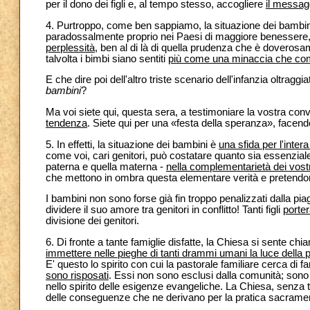
per il dono dei figli e, al tempo stesso, accogliere
il messag
4. Purtroppo, come ben sappiamo, la situazione dei bambin
paradossalmente proprio nei Paesi di maggiore benessere
perplessità
, ben al di là di quella prudenza che è doveros
talvolta i bimbi siano sentiti
più come una minaccia che co
E che dire poi dell'altro triste scenario dell'infanzia oltragg
bambini
?
Ma voi siete qui, questa sera, a testimoniare la vostra conv
tendenza
. Siete qui per una «festa della speranza», facend
5. In effetti, la situazione dei bambini è
una sfida per l'inter
come voi, cari genitori, può costatare quanto sia essenziale p
paterna e quella materna -
nella complementarietà dei vostr
che mettono in ombra questa elementare verità e pretendon
I bambini non sono forse già fin troppo penalizzati dalla p
dividere il suo amore tra genitori in conflitto! Tanti figli
porte
divisione dei genitori.
6. Di fronte a tante famiglie disfatte, la Chiesa si sente c
immettere nelle pieghe di tanti drammi umani la luce della p
E' questo lo spirito con cui la pastorale familiare cerca di f
sono risposati
. Essi non sono esclusi dalla comunità; sono 
nello spirito delle esigenze evangeliche. La Chiesa, senza ta
delle conseguenze che ne derivano per la pratica sacrament