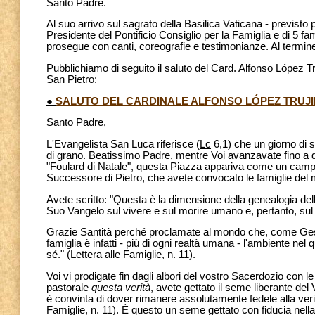
Santo Padre.
Al suo arrivo sul sagrato della Basilica Vaticana - previsto p
Presidente del Pontificio Consiglio per la Famiglia e di 5 fam
prosegue con canti, coreografie e testimonianze. Al termine 
Pubblichiamo di seguito il saluto del Card. Alfonso López Tru
San Pietro:
●
SALUTO DEL CARDINALE ALFONSO LÓPEZ TRUJ
Santo Padre,
L'Evangelista San Luca riferisce (
Lc
6,1) che un giorno di 
di grano. Beatissimo Padre, mentre Voi avanzavate fino a 
"Foulard di Natale", questa Piazza appariva come un campo
Successore di Pietro, che avete convocato le famiglie del
Avete scritto: "Questa è la dimensione della genealogia dell
Suo Vangelo sul vivere e sul morire umano e, pertanto, sul si
Grazie Santità perché proclamate al mondo che, come Gesù, 
famiglia è infatti - più di ogni realtà umana - l'ambiente ne
sé." (Lettera alle Famiglie, n. 11).
Voi vi prodigate fin dagli albori del vostro Sacerdozio con 
pastorale
questa verità
, avete gettato il seme liberante de
è convinta di dover rimanere assolutamente fedele alla ver
Famiglie, n. 11). È questo un seme gettato con fiducia nella