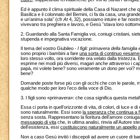
Ed è appunto il clima spirituale della Casa di Nazaret che q
Basilica e il colonnato del Bernini, ci fa da casa, una gran
e un'anima sola" (cfr
At
4, 32), possiamo intuire e far nost
vivevano tra preghiera e lavoro, e Gesù "stava loro sottom
2. Guardando alla Santa Famiglia voi, coniugi cristiani, siet
stupenda e impegnativa vocazione.
Il tema del vostro Giubileo -
I figli: primavera della famiglia 
sono proprio i bambini a fare
una sorta di continuo «esame»
loro stesso volto, ora sorridente ora velato dalla tristezza. 
esprime nei modi più diversi, magari anche attraverso i 
papà, mi volete bene? sono veramente un dono per voi? mi a
bene?
Domande poste forse più con gli occhi che con le parole, ma
qualche modo per loro l'eco della voce di Dio.
3. I figli sono «primavera»: che cosa significa questa metaf
Essa ci porta in quell'orizzonte di vita, di colori, di luce e 
sono naturalmente. Essi sono
la speranza che continua a fi
senza sosta. Rappresentano la fioritura dell'amore coniugale
messaggio di vita
che, in ultima analisi, rinvia all'Autore s
dell'esistenza, essi
costituiscono naturalmente un appello al
Non a caso Gesù invitò i discepoli ad avere un cuore di ba