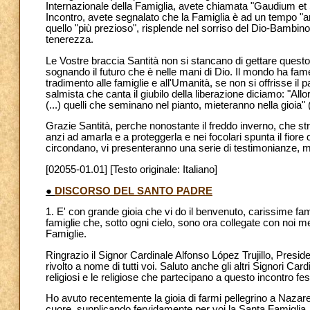
Internazionale della Famiglia, avete chiamata "Gaudium et S
Incontro, avete segnalato che la Famiglia è ad un tempo "arc
quello "più prezioso", risplende nel sorriso del Dio-Bambi
tenerezza.
Le Vostre braccia Santità non si stancano di gettare questo
sognando il futuro che è nelle mani di Dio. Il mondo ha fam
tradimento alle famiglie e all'Umanità, se non si offrisse il 
salmista che canta il giubilo della liberazione diciamo: "Allor
(...) quelli che seminano nel pianto, mieteranno nella gioia" 
Grazie Santità, perche nonostante il freddo inverno, che strin
anzi ad amarla e a proteggerla e nei focolari spunta il fiore 
circondano, vi presenteranno una serie di testimonianze, 
[02055-01.01] [Testo originale: Italiano]
●
DISCORSO DEL SANTO PADRE
1. E' con grande gioia che vi do il benvenuto, carissime fam
famiglie che, sotto ogni cielo, sono ora collegate con noi me
Famiglie.
Ringrazio il Signor Cardinale Alfonso López Trujillo, Preside
rivolto a nome di tutti voi. Saluto anche gli altri Signori Car
religiosi e le religiose che partecipano a questo incontro fe
Ho avuto recentemente la gioia di farmi pellegrino a Nazaret
cuore
, supplicando fervidamente per voi la Santa Famiglia, 