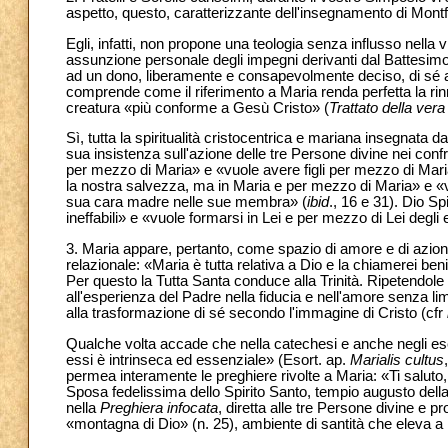
aspetto, questo, caratterizzante dell'insegnamento di Montf
Egli, infatti, non propone una teologia senza influsso nel
assunzione personale degli impegni derivanti dal Battesimo. 
ad un dono, liberamente e consapevolmente deciso, di sé a C
comprende come il riferimento a Maria renda perfetta la ri
creatura «più conforme a Gesù Cristo» (
Trattato della ver
Sì, tutta la spiritualità cristocentrica e mariana insegnata d
sua insistenza sull'azione delle tre Persone divine nei conf
per mezzo di Maria» e «vuole avere figli per mezzo di Maria
la nostra salvezza, ma in Maria e per mezzo di Maria» e «v
sua cara madre nelle sue membra» (
ibid
., 16 e 31). Dio S
ineffabili» e «vuole formarsi in Lei e per mezzo di Lei degli e
3. Maria appare, pertanto, come spazio di amore e di azione 
relazionale: «Maria è tutta relativa a Dio e la chiamerei ben
Per questo la Tutta Santa conduce alla Trinità. Ripetendole
all'esperienza del Padre nella fiducia e nell'amore senza limi
alla trasformazione di sé secondo l'immagine di Cristo (cfr
Qualche volta accade che nella catechesi e anche negli eserciz
essi è intrinseca ed essenziale» (Esort. ap.
Marialis cultus
permea interamente le preghiere rivolte a Maria: «Ti saluto,
Sposa fedelissima dello Spirito Santo, tempio augusto della
nella
Preghiera infocata
, diretta alle tre Persone divine e p
«montagna di Dio» (n. 25), ambiente di santità che eleva a 