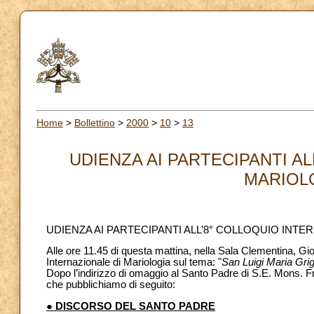
Home
>
Bollettino
>
2000
>
10
>
13
UDIENZA AI PARTECIPANTI A
MARIOLO
UDIENZA AI PARTECIPANTI ALL’8° COLLOQUIO INTE
Alle ore 11.45 di questa mattina, nella Sala Clementina, Giov
Internazionale di Mariologia sul tema: "
San Luigi Maria Grign
Dopo l’indirizzo di omaggio al Santo Padre di S.E. Mons. Fr
che pubblichiamo di seguito:
● DISCORSO DEL SANTO PADRE