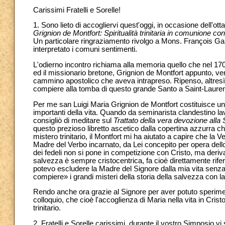
Carissimi Fratelli e Sorelle!
1. Sono lieto di accogliervi quest'oggi, in occasione dell'ot
Grignion de Montfort: Spiritualità trinitaria in comunione co
Un particolare ringraziamento rivolgo a Mons. François Gar
interpretato i comuni sentimenti.
L'odierno incontro richiama alla memoria quello che nel 1
ed il missionario bretone, Grignion de Montfort appunto, ve
cammino apostolico che aveva intrapreso. Ripenso, altresì, 
compiere alla tomba di questo grande Santo a Saint-Lauren
Per me san Luigi Maria Grignion de Montfort costituisce una 
importanti della vita. Quando da seminarista clandestino lav
consigliò di meditare sul
Trattato della vera devozione alla
questo prezioso libretto ascetico dalla copertina azzurra c
mistero trinitario, il Montfort mi ha aiutato a capire che la
Madre del Verbo incarnato, da Lei concepito per opera dello 
dei fedeli non si pone in competizione con Cristo, ma deriva
salvezza è sempre cristocentrica, fa cioè direttamente rif
potevo escludere la Madre del Signore dalla mia vita senza d
compiere» i grandi misteri della storia della salvezza con l
Rendo anche ora grazie al Signore per aver potuto sperime
colloquio, che cioè l'accoglienza di Maria nella vita in Crist
trinitario.
2. Fratelli e Sorelle carissimi, durante il vostro Simposio vi 