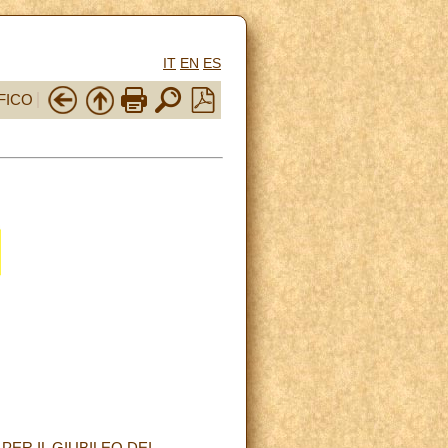
IT
EN
ES
FICO
ER IL GIUBILEO DEI