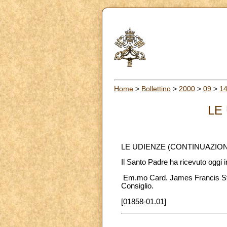
Home
>
Bollettino
>
2000
>
09
>
1
LE
LE UDIENZE (CONTINUAZIO
Il Santo Padre ha ricevuto oggi 
Em.mo Card. James Francis Staffo
Consiglio.
[01858-01.01]