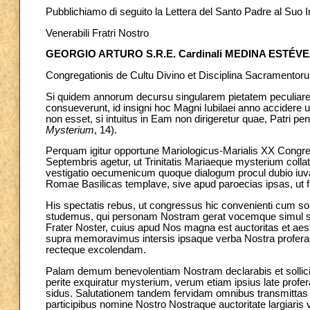
Pubblichiamo di seguito la Lettera del Santo Padre al Suo I
Venerabili Fratri Nostro
GEORGIO ARTURO S.R.E. Cardinali MEDINA ESTÉVE
Congregationis de Cultu Divino et Disciplina Sacramentor
Si quidem annorum decursu singularem pietatem peculiarem
consueverunt, id insigni hoc Magni Iubilaei anno accider
non esset, si intuitus in Eam non dirigeretur quae, Patri pen
Mysterium
, 14).
Perquam igitur opportune Mariologicus-Marialis XX Congre
Septembris agetur, ut Trinitatis Mariaeque mysterium collat
vestigatio oecumenicum quoque dialogum procul dubio iuv
Romae Basilicas templave, sive apud paroecias ipsas, ut f
His spectatis rebus, ut congressus hic convenienti cum so
studemus, qui personam Nostram gerat vocemque simul signi
Frater Noster, cuius apud Nos magna est auctoritas et aes
supra memoravimus intersis ipsaque verba Nostra profer
recteque excolendam.
Palam demum benevolentiam Nostram declarabis et sollici
perite exquiratur mysterium, verum etiam ipsius late profera
sidus. Salutationem tandem fervidam omnibus transmittas
participibus nomine Nostro Nostraque auctoritate largiaris 