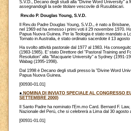
S.V.D., Decano degli studi alla "Divine Word University" a
assegnandogli la sede titolare vescovile di Rusubbicari.
Rev.do P. Douglas Young, S.V.D.
Il Rev.do Padre Douglas Young, S.V.D., è nato a Brisbane, in
nel 1969 ed ha emesso i primi voti il 29 novembre 1970. Ha 
Papua Nuova Guinea. Per la Teologia è stato mandato a Lo
Tornato in Australia, è stato ordinato sacerdote il 13 agos
Ha svolto attività pastorale dal 1977 al 1983. Ha conseguito
(1983-1985). E’ stato Direttore del "Pastoral Training and F
Resolution" alla "Macquarie University" a Sydney (1991-199
Wabag (1995-1998).
Dal 1998 è Decano degli studi presso la "Divine Word Unive
Papua Nuova Guinea.
[00930-01.01]
●
NOMINA DI INVIATO SPECIALE AL CONGRESSO EU
SETTEMBRE 2000)
Il Santo Padre ha nominato l’Em.mo Card. Bernard F. Law,
Nazionale del Perú, che si celebrerà a Lima dal 30 agosto 
[00931-01.01]