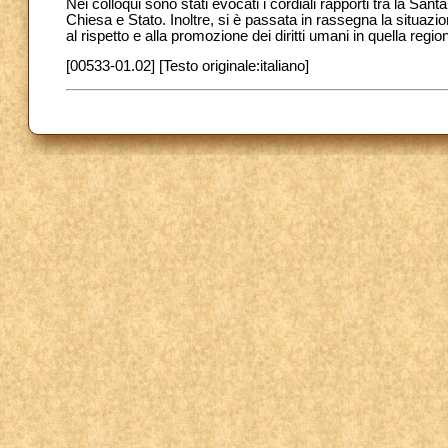
Nei colloqui sono stati evocati i cordiali rapporti tra la Sa
Chiesa e Stato. Inoltre, si è passata in rassegna la situazio
al rispetto e alla promozione dei diritti umani in quella regio
[00533-01.02] [Testo originale:italiano]