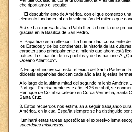
Per tale occasione, come di consueto, la Presidenza della
che riportiamo di seguito:
l. "El descubrimiento de América, con el que comenzó una 
elemento fundamental en la valoración del milenio que con
Así se ha expresado Juan Pablo II en la homilía que pronun
gracias en la Basílica de San Pedro.
El Papa hizo esta reflexión: "La humanidad, consciente de su
los Estados y de los continentes, la historia de las cultur
caracterizado principalmente al milenio que ahora está ll
países, la situación de los pueblos y de las naciones? ¿Qui
Océano Atlántico?".
2. Es oportuno evocar esta reflexión del Santo Padre en la 
diócesis españolas dedican cada año a las Iglesias herm
A lo largo de la última mitad del segundo milenio América
Portugal. Precisamente este año, el 26 de abril, se conmem
Henrique de Coimbra celebró en Coroa Vermelha, Santa Cruz
Santa Cruz.
3. Estos recuerdos nos estimulan a seguir trabajando duran
América, en la cual España siempre se ha distinguido por 
Iluminará estas tareas apostólicas el expresivo lema esco
sacerdotes misioneros.