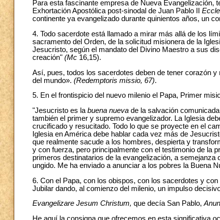
Para esta fascinante empresa de Nueva Evangelización, te
Exhortación Apostólica post-sinodal de Juan Pablo II
Eccle
continente ya evangelizado durante quinientos años, un cont
4. Todo sacerdote está llamado a mirar más allá de los límit
sacramento del Orden, de la solicitud misionera de la Iglesi
Jesucristo, según el mandato del Divino Maestro a sus dis
creación"
(Mc
16,15).
Así, pues, todos los sacerdotes deben de tener corazón y m
del mundo».
(Redemptoris missio, 67)
.
5. En el frontispicio del nuevo milenio el Papa, Primer misi
"Jesucristo es la
buena nueva
de la salvación comunicada
también el primer y supremo evangelizador. La Iglesia deb
crucificado y resucitado. Todo lo que se proyecte en el camp
Iglesia en América debe hablar cada vez más de Jesucristo
que realmente sacude a los hombres, despierta y transform
y con fuerza, pero principalmente con el testimonio de la 
primeros destinatarios de la evangelización, a semejanza d
ungido. Me ha enviado a anunciar a los pobres la Buena 
6. Con el Papa, con los obispos, con los sacerdotes y con
Jubilar dando, al comienzo del milenio, un impulso decisiv
Evangelizare Jesum Christum,
que decía San Pablo,
Anun
He aquí la consigna que ofrecemos en esta significativa oc