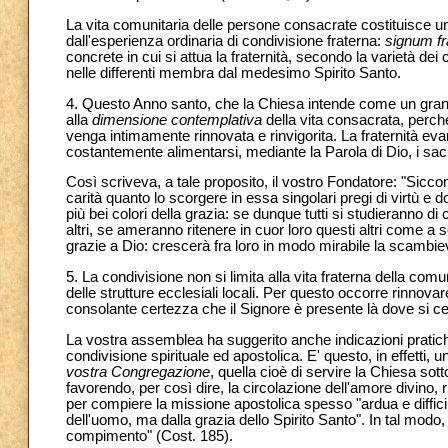
La vita comunitaria delle persone consacrate costituisce u
dall'esperienza ordinaria di condivisione fraterna:
signum fra
concrete in cui si attua la fraternità, secondo la varietà dei c
nelle differenti membra dal medesimo Spirito Santo.
4. Questo Anno santo, che la Chiesa intende come un grande
alla
dimensione contemplativa
della vita consacrata, perch
venga intimamente rinnovata e rinvigorita. La fraternità evan
costantemente alimentarsi, mediante la Parola di Dio, i sacr
Così scriveva, a tale proposito, il vostro Fondatore: "Sicc
carità quanto lo scorgere in essa singolari pregi di virtù e 
più bei colori della grazia: se dunque tutti si studieranno di
altri, se ameranno ritenere in cuor loro questi altri come a 
grazie a Dio: crescerà fra loro in modo mirabile la scambiev
5. La condivisione non si limita alla vita fraterna della com
delle strutture ecclesiali locali. Per questo occorre rinnova
consolante certezza che il Signore è presente là dove si 
La vostra assemblea ha suggerito anche indicazioni pratiche,
condivisione spirituale ed apostolica. E' questo, in effetti,
vostra Congregazione
, quella cioè di servire la Chiesa sot
favorendo, per così dire, la circolazione dell'amore divino, 
per compiere la missione apostolica spesso "ardua e diffici
dell'uomo, ma dalla grazia dello Spirito Santo". In tal modo,
compimento" (Cost. 185).