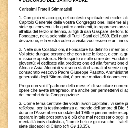
● DISCORSO DEL SANTO PADRE
Carissimi Fratelli Stimmatini!
1. Con gioia vi accolgo, nel contesto spirituale ed ecclesi
Capitolo Generale della vostra Congregazione. Insieme ai 
siete qui convenuti da quattro continenti, in rappresentanza 
all'alba del terzo millennio, ai figli di san Gaspare Bertoni.
Fondatore, nella solennità di Tutti i Santi del 1989. Egli nu
devozione, e la vostra odierna visita vuol esserne un rinno
2. Nelle sue Costituzioni, il Fondatore ha definito i membr
Voi siete dunque persone che con tutte le forze, e con la gr
missione apostolica. Nello spirito e sulle orme del Fondator
gioventù; vi dedicate alla predicazione ed alla formazione d
Africa e Asia. Alcuni di voi sono stati chiamati al servizio 
consacrato vescovo Padre Giuseppe Pasotto, Amministratore
generosità degli Stimmatini, è per me motivo di riconoscen
Prego con voi il "padrone della messe" di suscitare numeros
opere che avete intrapreso, ma anche per permettervi di ap
dei membri della Congregazione.
3. Come tema centrale dei vostri lavori capitolari, vi siete p
religiosa
, per la testimonianza al mondo dell'amore di Dio. Si
durante l'Assemblea sinodale del 1995 e pienamente recepito
operare in tale prospettiva è più che mai necessario oggi, 
mentalità individualistica, "com'è bello e gioioso che i fratel
siete discepoli di Cristo (cfr
Gv
13,35).