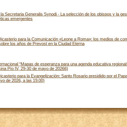
 Secretaria Generalis Synodi - La selección de los obispos y la ges
 éticas emergentes
icasterio para la Comunicación «Leone a Roma»: los medios de com
obre los años de Prevost en la Ciudad Eterna
rnacional “Mapas de esperanza para una agenda educativa regional:
sina Pío IV, 29-30 de mayo de 20266)
casterio para la Evangelización: Santo Rosario presidido por el Pap
o de 2026, a las 19.00)