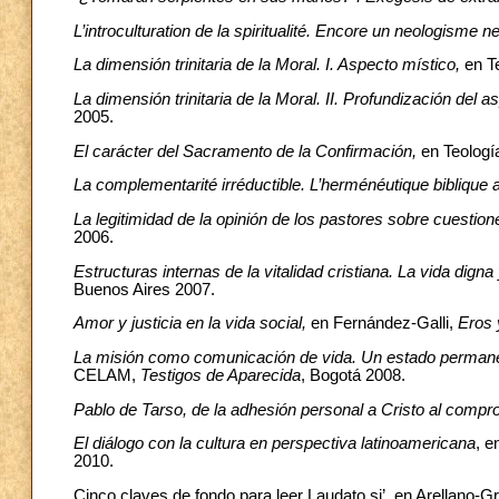
L’introculturation de la spiritualité. Encore un neologisme 
La dimensión trinitaria de la Moral. I. Aspecto místico,
en T
La dimensión trinitaria de la Moral. II. Profundización del a
2005.
El carácter del Sacramento de la Confirmación,
en
Teologí
La complementarité irréductible. L’herménéutique biblique 
La legitimidad de la opinión de los pastores sobre cuestion
2006.
Estructuras internas de la vitalidad cristiana. La vida dig
Buenos Aires 2007.
Amor y justicia en la vida social,
en Fernández-Galli,
Eros 
La misión como comunicación de vida. Un estado permanen
CELAM,
Testigos de Aparecida
, Bogotá 2008.
Pablo de Tarso, de la adhesión personal a Cristo al compr
El diálogo con la cultura en perspectiva latinoamericana
, e
2010.
Cinco claves de fondo para leer Laudato si’, en Arellano-G