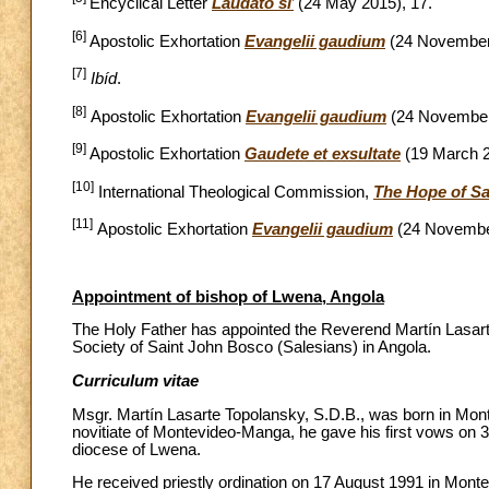
Encyclical Letter
Laudato si
’
(24 May 2015), 17.
[6]
Apostolic Exhortation
Evangelii gaudium
(24 November
[7]
Ibíd
.
[8]
Apostolic Exhortation
Evangelii gaudium
(24 November
[9]
Apostolic Exhortation
Gaudete et exsultate
(19 March 2
[10]
International Theological Commission,
The Hope of Sa
[11]
Apostolic Exhortation
Evangelii gaudium
(24 Novembe
Appointment of bishop of Lwena, Angola
The Holy Father has appointed the Reverend Martín Lasarte 
Society of Saint John Bosco (Salesians) in Angola.
Curriculum vitae
Msgr. Martín Lasarte Topolansky, S.D.B., was born in Mont
novitiate of Montevideo-Manga, he gave his first vows on 
diocese of Lwena.
He received priestly ordination on 17 August 1991 in Monte