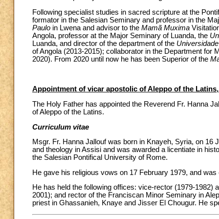
Following specialist studies in sacred scripture at the Pont
formator in the Salesian Seminary and professor in the Ma
Paulo
in Lwena and advisor to the
Mamã Muxima
Visitatio
Angola, professor at the Major Seminary of Luanda, the
Un
Luanda, and director of the department of the
Universidade
of Angola (2013-2015); collaborator in the Department for 
2020). From 2020 until now he has been Superior of the
Ma
Appointment of vicar apostolic of Aleppo of the Latins,
The Holy Father has appointed the Reverend Fr. Hanna Jallou
of Aleppo of the Latins.
Curriculum vitae
Msgr. Fr. Hanna Jallouf was born in Knayeh, Syria, on 16 
and theology in Assisi and was awarded a licentiate in histo
the Salesian Pontifical University of Rome.
He gave his religious vows on 17 February 1979, and was o
He has held the following offices: vice-rector (1979-1982)
2001); and rector of the Franciscan Minor Seminary in Ale
priest in Ghassanieh, Knaye and Jisser El Chougur. He spe