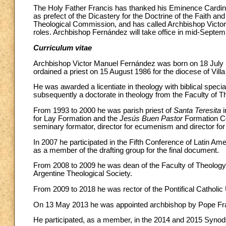
The Holy Father Francis has thanked his Eminence Cardinal
as prefect of the Dicastery for the Doctrine of the Faith and
Theological Commission, and has called Archbishop Victor
roles. Archbishop Fernández will take office in mid-Septe
Curriculum vitae
Archbishop Victor Manuel Fernández was born on 18 July 1
ordained a priest on 15 August 1986 for the diocese of Vill
He was awarded a licentiate in theology with biblical speci
subsequently a doctorate in theology from the Faculty of T
From 1993 to 2000 he was parish priest of
Santa Teresita
i
for Lay Formation and the
Jesús Buen Pastor
Formation Ce
seminary formator, director for ecumenism and director for
In 2007 he participated in the Fifth Conference of Latin Am
as a member of the drafting group for the final document.
From 2008 to 2009 he was dean of the Faculty of Theology at
Argentine Theological Society.
From 2009 to 2018 he was rector of the Pontifical Catholic 
On 13 May 2013 he was appointed archbishop by Pope Fr
He participated, as a member, in the 2014 and 2015 Synods 