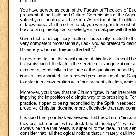
different.
You have served as dean of the Faculty of Theology of Bue
president of the Faith and Culture Commission of the Arge
valued your theological charisma. As rector of the Pontific
of knowledge. On the other hand, you were parish priest of
how to bring theological knowledge into dialogue with the li
Given that for disciplinary matters - especially related to 
very competent professionals, I ask you as prefect to ded
2
Dicastery which is "keeping the faith".
In order not to limit the significance of this task, it should
transmission of the faith in the service of evangelization, s
existence, especially in the face of the questions posed by
issues, incorporated in a renewed proclamation of the Gos
to enter into conversation with “our present situation, whi
Moreover, you know that the Church “grow in her interpretat
implying the imposition of a single way of expressing it. For
practice, if open to being reconciled by the Spirit in respe
preserve Christian doctrine more effectively than any con
It is good that your task expresses that the Church “encour
8
they are not “content with a desk-bound theology”
, with a
always be true that reality is superior to the idea. In this s
consider that “all theological notions that ultimately call i