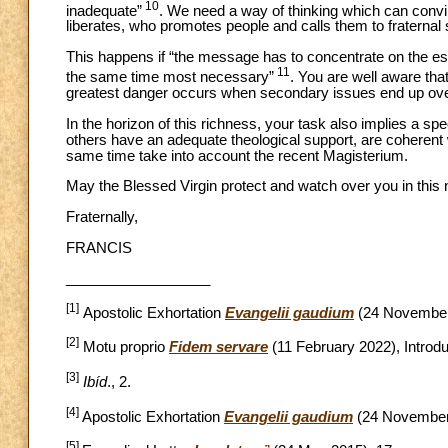
10
inadequate”
. We need a way of thinking which can conv
liberates, who promotes people and calls them to fraternal 
This happens if “the message has to concentrate on the ess
11
the same time most necessary”
. You are well aware tha
greatest danger occurs when secondary issues end up ove
In the horizon of this richness, your task also implies a sp
others have an adequate theological support, are coherent 
same time take into account the recent Magisterium.
May the Blessed Virgin protect and watch over you in this
Fraternally,
FRANCIS
__________________
[1]
Apostolic Exhortation
Evangelii gaudium
(24 November
[2]
Motu proprio
Fidem
servare
(11 February 2022), Introdu
[3]
Ibíd
., 2.
[4]
Apostolic Exhortation
Evangelii gaudium
(24 November 
[5]