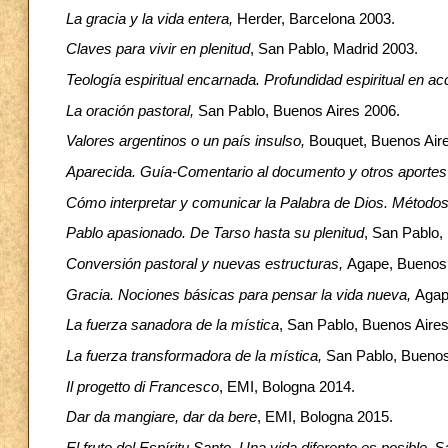
La gracia y la vida entera,
Herder, Barcelona
2003.
Claves para vivir en plenitud
, San Pablo, Madrid 2003.
Teología espiritual encarnada. Profundidad espiritual en ac
La oración pastoral,
San Pablo, Buenos Aires 2006.
Valores argentinos o un país insulso,
Bouquet, Buenos Air
Aparecida. Guía-Comentario al documento y otros aportes
Cómo interpretar y comunicar la Palabra de Dios. Métodos
Pablo apasionado. De Tarso hasta su plenitud
, San Pablo,
Conversión pastoral y nuevas estructuras,
Agape, Buenos 
Gracia. Nociones básicas para pensar la vida nueva,
Aga
La fuerza sanadora de la mística
, San Pablo, Buenos Aire
La fuerza transformadora de la mística,
San Pablo, Buenos
Il progetto di Francesco
, EMI, Bologna 2014.
Dar da mangiare, dar da bere
, EMI, Bologna 2015.
El fruto del Espíritu Santo. Una vida diferente es posible
, S