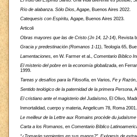
Río de alabanza. Sólo Dios
, Agape, Buenos Aires 2022.
Catequesis con Espíritu,
Agape, Buenos Aires 2023.
Articoli
Obras mayores que las de Cristo (Jn 14, 12-14)
, Revista 
Gracia y predestinación (Romanos 1-11)
, Teología 65, Bu
Lamentaciones,
en W. Farmer et al.,
Comentario Bíblico In
El misterio del pobre en la economía globalizada
, en Ferra
1999.
Tareas y desafíos para la Filosofía,
en Varios
, Fe y Razón
Sentido teológico de la paternidad de la primera Persona
, 
El cristiano ante el magisterio del Judaísmo
, El Olivo, Mad
Inmortalidad, cuerpo y materia, Angelicum 78, Roma 2001.
Le meilleur de la Lettre aux Romains procède du judaïsme
Carta a los Romanos,
en
Comentario Bíblico Latinoameri
“¿Tomarán serpientes en sus manos?”. Exégesis de extr