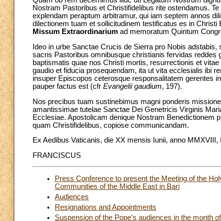
Quam ob rem decernimus illuc uti Legatum Nostrum dignu
Nostram Pastoribus et Christifidelibus rite ostendamus. Te
explendam peraptum arbitramur, qui iam septem annos dili
dilectionem tuam et sollicitudinem testificatus es in Chr
Missum Extraordinarium
ad memoratum Quintum Congre
Ideo in urbe Sanctae Crucis de Sierra pro Nobis adstabis, s
sacris Pastoribus omnibusque christianis fervidas reddes gr
baptismatis quae nos Christi mortis, resurrectionis et vit
gaudio et fiducia prosequendam, ita ut vita ecclesialis i
insuper Episcopos ceterosque responsalitatem gerentes i
pauper factus est (cfr
Evangelii gaudium
, 197).
Nos precibus tuam sustinebimus magni ponderis missionem
amantissimae tutelae Sanctae Dei Genetricis Virginis Mari
Ecclesiae. Apostolicam denique Nostram Benedictionem prol
quam Christifidelibus, copiose communicandam.
Ex Aedibus Vaticanis, die XX mensis Iunii, anno MMXVIII, P
FRANCISCUS
Press Conference to present the Meeting of the Hol
Communities of the Middle East in Bari
Audiences
Resignations and Appointments
Suspension of the Pope’s audiences in the month of