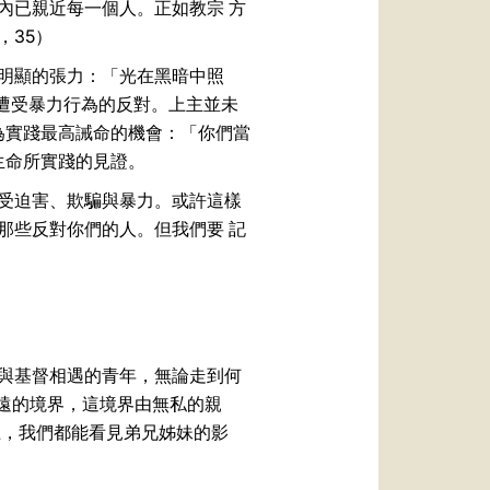
內已親近每一個人。正如教宗 方
，35）
明顯的張力：「光在黑暗中照
至遭受暴力行為的反對。上主並未
為實踐最高誡命的機會：「你們當
生命所實踐的見證。
受迫害、欺騙與暴力。或許這樣
那些反對你們的人。但我們要 記
與基督相遇的青年，無論走到何
深遠的境界，這境界由無私的親
上，我們都能看見弟兄姊妹的影