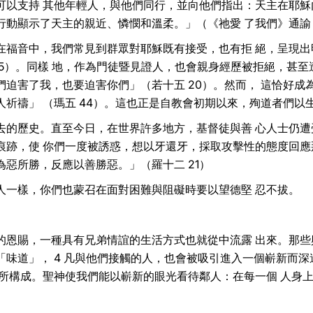
可以支持 其他年輕人，與他們同行，並向他們指出：天主在耶穌
行動顯示了天主的親近、憐憫和溫柔。」（《祂愛 了我們》通諭
在福音中，我們常見到群眾對耶穌既有接受，也有拒 絕，呈現出
 5）。同樣 地，作為門徒暨見證人，也會親身經歷被拒絕，甚
迫害了我，也要迫害你們」（若十五 20）。然而， 這恰好成
祈禱」 （瑪五 44）。這也正是自教會初期以來，殉道者們以
去的歷史。直至今日，在世界許多地方，基督徒與善 心人士仍遭
痕跡，使 你們一度被誘惑，想以牙還牙，採取攻擊性的態度回應
惡所勝，反應以善勝惡。」（羅十二 21）
人一樣，你們也蒙召在面對困難與阻礙時要以望德堅 忍不拔。
的恩賜，一種具有兄弟情誼的生活方式也就從中流露 出來。那些
「味道」， 4 凡與他們接觸的人，也會被吸引進入一個嶄新而
情所構成。聖神使我們能以嶄新的眼光看待鄰人：在每一個 人身