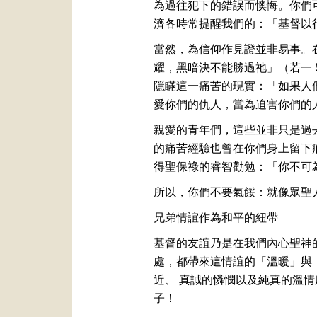
為過往犯下的錯誤而懊悔。你們
濟各時常提醒我們的：「基督以
當然，為信仰作見證並非易事。
耀，黑暗決不能勝過祂」（若一
隱瞞這一痛苦的現實：「如果人們
愛你們的仇人，當為迫害你們的人
親愛的青年們，這些並非只是過
的痛苦經驗也曾在你們身上留下
得聖保祿的睿智勸勉：「你不可為
所以，你們不要氣餒：就像眾聖
兄弟情誼作為和平的紐帶
基督的友誼乃是在我們內心聖神
處，都帶來這情誼的「溫暖」與
近、 真誠的憐憫以及純真的溫
子！