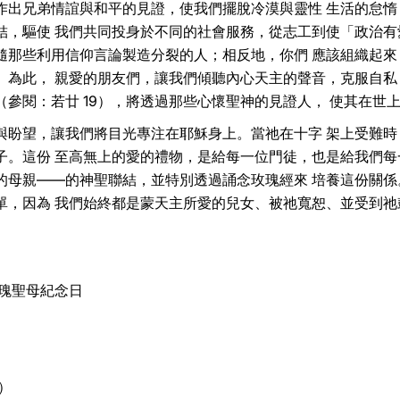
作出兄弟情誼與和平的見證，使我們擺脫冷漠與靈性 生活的怠惰
結，驅使 我們共同投身於不同的社會服務，從志工到使「政治有
隨那些利用信仰言論製造分裂的人；相反地，你們 應該組織起來
。為此， 親愛的朋友們，讓我們傾聽內心天主的聲音，克服自私
參閱：若廿 19），將透過那些心懷聖神的見證人， 使其在世
與盼望，讓我們將目光專注在耶穌身上。當祂在十字 架上受難時
子。這份 至高無上的愛的禮物，是給每一位門徒，也是給我們每
的母親——的神聖聯結，並特別透過誦念玫瑰經來 培養這份關係
單，因為 我們始終都是蒙天主所愛的兒女、被祂寬恕、並受到祂
，玫瑰聖母紀念日
）