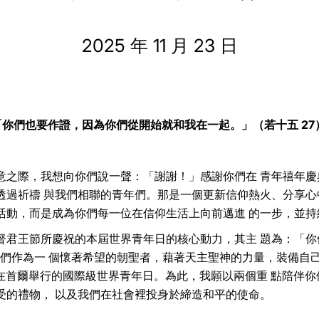
2025 年 11 月 23 日
「你們也要作證，因為你們從開始就和我在一起。」（若十五 27
意之際，我想向你們說一聲：「謝謝！」感謝你們在 青年禧年慶
透過祈禱 與我們相聯的青年們。那是一個更新信仰熱火、分享心
活動，而是成為你們每一位在信仰生活上向前邁進 的一步，並持
3 日基督君王節所慶祝的本屆世界青年日的核心動力，其主 題為：
我們作為一 個懷著希望的朝聖者，藉著天主聖神的力量，裝備自
 年在首爾舉行的國際級世界青年日。為此，我願以兩個重 點陪伴
受的禮物， 以及我們在社會裡投身於締造和平的使命。