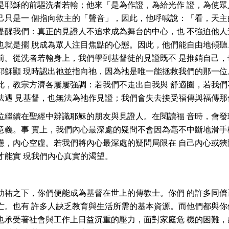
是耶穌的前驅洗者若翰；他來「是為作證，為給光作 證，為使眾
只是一 個指向救主的「聲音」，因此，他呼喊說：「看，天主的
提醒我們：真正的見證人不追求成為舞台的中心，也 不強迫他人
也就是擺 脫成為眾人注目焦點的心態。因此，他們能自由地傾聽
前。從洗者若翰身上，我們學到基督徒的見證既不 是推銷自己，
耶穌顯 現時認出祂並指向祂，因為祂是唯一能拯救我們的那一位
此，教宗方濟各屢屢強調：若我們不走出自我與 舒適圈，若我們
法遇 見基督，也無法為祂作見證；我們會失去接受福傳與福傳
位繼續在聖經中辨識耶穌的朋友與見證人。在閱讀福 音時，會發
意義。事 實上，我們內心最深處的疑問不會因為毫不中斷地滑手
憊，內心空虛。若我們將內心最深處的疑問局限在 自己內心或狹
才能實 現我們內心真實的渴望。
助祐之下，你們便能成為基督在世上的傳教士。你們 的許多同儕
亡。也有 許多人缺乏教育與生活所需的基本資源。而他們都與你
也承受著社會與工作上日益沉重的壓力，面對家庭危 機的困難，