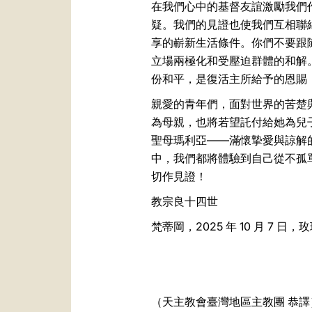
在我們心中的基督友誼激勵我們
疑。我們的見證也使我們互相聯
享的嶄新生活條件。你們不要跟
立場兩極化和受壓迫群體的和解
份和平，是復活主所給予的恩賜（
親愛的青年們，面對世界的苦楚
為母親，也將若望託付給她為兒
聖母瑪利亞——滿懷摯愛與諒解
中，我們都將體驗到自己從不孤
切作見證！
教宗良十四世
梵蒂岡，2025 年 10 月 7 日
（天主教會臺灣地區主教團 恭譯