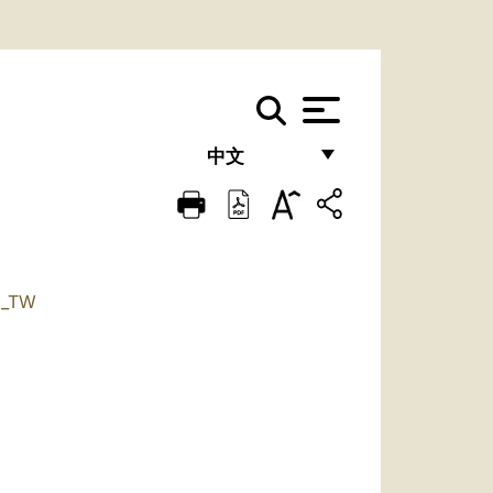
中文
FRANÇAIS
ENGLISH
ITALIANO
H_TW
PORTUGUÊS
ESPAÑOL
DEUTSCH
POLSKI