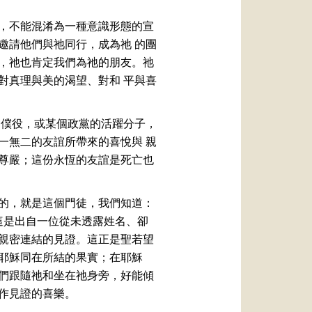
，不能混淆為一種意識形態的宣
邀請他們與祂同行，成為祂 的團
時，祂也肯定我們為祂的朋友。祂
對真理與美的渴望、對和 平與喜
的僕役，或某個政黨的活躍分子，
一無二的友誼所帶來的喜悅與 親
尊嚴；這份永恆的友誼是死亡也
的，就是這個門徒，我們知道：
這是出自一位從未透露姓名、卻
親密連結的見證。這正是聖若望
耶穌同在所結的果實；在耶穌
們跟隨祂和坐在祂身旁，好能傾
祂作見證的喜樂。