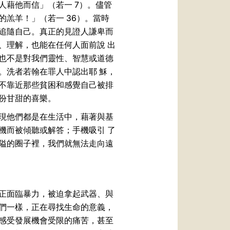
人藉他而信」（若一 7）。儘管
羔羊！」（若一 36）。當時
追隨自己。真正的見證人謙卑而
、理解，也能在任何人面前說 出
也不是對我們靈性、智慧或道德
。洗者若翰在罪人中認出耶 穌，
不靠近那些貧困和感覺自己被排
那份甘甜的喜樂。
現他們都是在生活中，藉著與基
機而被傾聽或解答；手機吸引 了
隘的圈子裡，我們就無法走向遠
正面臨暴力，被迫拿起武器、與
們一樣，正在尋找生命的意義，
感受發展機會受限的痛苦，甚至