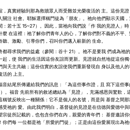
誼，真實經驗到那為救贖眾人而受難並光榮復活的 主。這份見證
人關注 社會。耶穌選擇稱門徒為「朋友」。祂向他們顯示天國，
：若十五 15~27）。因此，當祂向我們說「作 我的見證人」
什麼 在這裡：祂了解你們青年人的心，了解你們對不義的不平、
聆聽、激勵、引導你們，召叫你們邁入嶄新的 生命。
都尋求我們的益處（參閱：谷十 21）。祂不是要我 們成為祂
一起，使 我們的生活因這份友誼而更新。見證就自然地從這份獨
們與天主共融；這份信實的友誼使我們重新發現自 身以及他人的
復活的 上主。
福音結尾所傳遞給我們的訊息：「為這些事作證，且 寫下這些事
4）。福音 先前所有的敘述總結為「見證」，充滿感恩與驚歎，
這稱號反映出一種關係：它不是個人的名號，而是與 基督之間那
感受祂的 愛。由此我們明白，基督徒的見證是在信德與愛德中與
望宗徒所記載的，也包含你們在內，親愛的青年們： 基督邀請你
！你們每 一位都是祂「所愛的門徒」；正是由這份愛展現出為