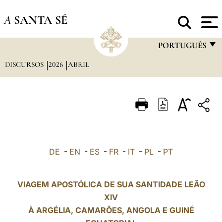
A
SANTA SÉ
PORTUGUÊS
DISCURSOS
2026
ABRIL
FRANÇAIS
ENGLISH
ITALIANO
PORTUGUÊS
ESPAÑOL
DE
-
EN
-
ES
-
FR
-
IT
-
PL
-
PT
DEUTSCH
POLSKI
VIAGEM APOSTÓLICA DE SUA SANTIDADE LEÃO
XIV
العربيّة
À ARGÉLIA, CAMARÕES,
ANGOLA
E GUINÉ
中文