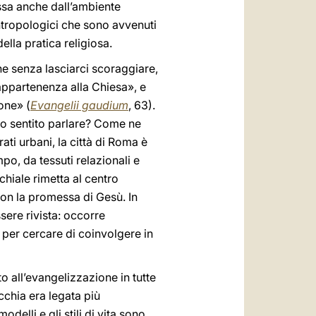
sa anche dall’ambiente
antropologici che sono avvenuti
ella pratica religiosa.
he senza lasciarci scoraggiare,
appartenenza alla Chiesa», e
one» (
Evangelii gaudium
, 63).
o sentito parlare? Come ne
ati urbani, la città di Roma è
po, da tessuti relazionali e
chiale rimetta al centro
con la promessa di Gesù. In
sere rivista: occorre
, per cercare di coinvolgere in
to all’evangelizzazione in tutte
cchia era legata più
delli e gli stili di vita sono