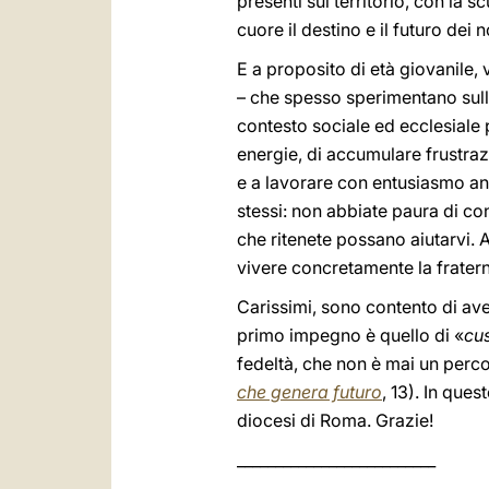
presenti sul territorio, con la
cuore il destino e il futuro dei n
E a proposito di età giovanile, 
– che spesso sperimentano sulla 
contesto sociale ed ecclesiale pi
energie, di accumulare frustrazi
e a lavorare con entusiasmo anch
stessi: non abbiate paura di con
che ritenete possano aiutarvi. A
vivere concretamente la frater
Carissimi, sono contento di av
primo impegno è quello di «
cus
fedeltà, che non è mai un percor
che genera futuro
, 13). In que
diocesi di Roma. Grazie!
__________________________