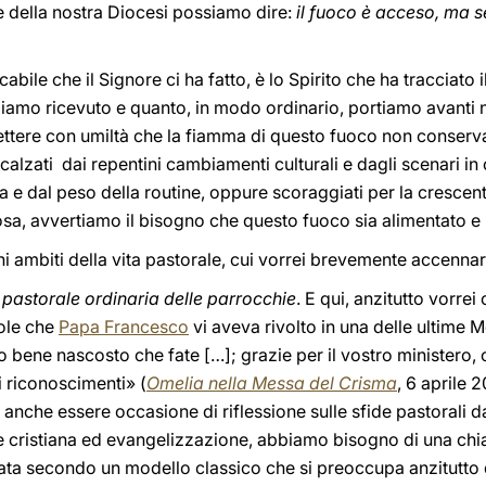
 della nostra Diocesi possiamo dire:
il fuoco è acceso, ma 
cabile che il Signore ci ha fatto, è lo Spirito che ha tracciato
bbiamo ricevuto e quanto, in modo ordinario, portiamo avanti 
re con umiltà che la fiamma di questo fuoco non conserva s
ncalzati dai repentini cambiamenti culturali e dagli scenari in 
za e dal peso della routine, oppure scoraggiati per la crescen
giosa, avvertiamo il bisogno che questo fuoco sia alimentato e
ni ambiti della vita pastorale, cui vorrei brevemente accennar
 pastorale ordinaria delle parrocchie
. E qui, anzitutto vorre
role che
Papa Francesco
vi aveva rivolto in una delle ultime M
o bene nascosto che fate […]; grazie per il vostro ministero, 
i riconoscimenti» (
Omelia nella Messa del Crisma
, 6 aprile 2
nche essere occasione di riflessione sulle sfide pastorali da 
ne cristiana ed evangelizzazione, abbiamo bisogno di una chiar
urata secondo un modello classico che si preoccupa anzitutto 