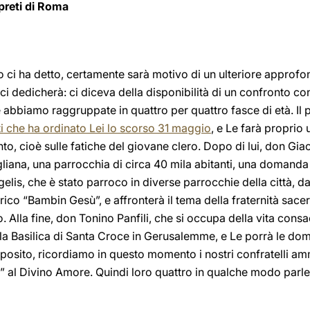
preti di Roma
o ci ha detto, certamente sarà motivo di un ulteriore approf
i dedicherà: ci diceva della disponibilità di un confronto con
 abbiamo raggruppate in quattro per quattro fasce di età. Il
i che ha ordinato Lei lo scorso 31 maggio
, e Le farà propri
ento, cioè sulle fatiche del giovane clero. Dopo di lui, don G
ana, una parrocchia di circa 40 mila abitanti, una domanda s
is, che è stato parroco in diverse parrocchie della città, d
rico “Bambin Gesù”, e affronterà il tema della fraternità sace
. Alla fine, don Tonino Panfili, che si occupa della vita consac
la Basilica di Santa Croce in Gerusalemme, e Le porrà le do
oposito, ricordiamo in questo momento i nostri confratelli a
 al Divino Amore. Quindi loro quattro in qualche modo parler