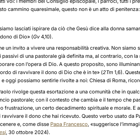
tti voi: i membri del Consiglio episcopale, i parroci, tutti i pre
uesto cammino quaresimale, questo non è un atto di penitenza
i siamo lasciati ispirare da ciò che Gesù dice alla donna sama
 dono di Dio» (
Gv
4,10).
 un invito a vivere una responsabilità creativa. Non siamo sol
passivi di una pastorale già definita ma, al contrario, con la n
borare con l’opera di Dio. A questo proposito, sono illuminant
ordo di ravvivare il dono di Dio che è in te» (
2Tm
1,6). Queste
 e oggi possiamo sentirle rivolte a noi: Chiesa di Roma, ricord
Paolo rivolge questa esortazione a una comunità che in qual
ancio pastorale; con il contesto che cambia e il tempo che pas
 frustrazione, un certo decadimento spirituale e morale. E a
di ravvivare il dono che hai ricevuto. Questo verbo usato da 
a cenere e, come disse
Papa Francesco
, «suggerisce l’immagin
esi
, 30 ottobre 2024).