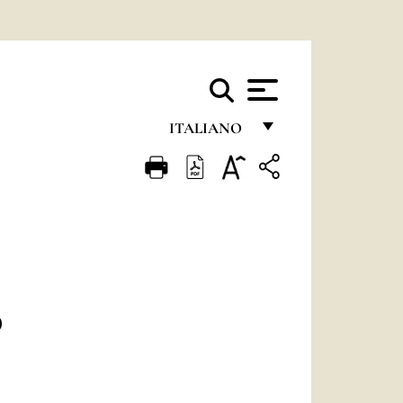
ITALIANO
FRANÇAIS
ENGLISH
ITALIANO
PORTUGUÊS
ESPAÑOL
O
DEUTSCH
POLSKI