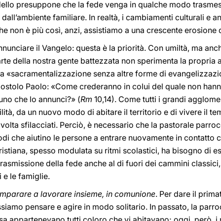
dello presuppone che la fede venga in qualche modo trasmes
dall’ambiente familiare. In realtà, i cambiamenti culturali e 
he non è più così, anzi, assistiamo a una crescente erosione d
nnunciare il Vangelo: questa è la priorità. Con umiltà, ma anc
e della nostra gente battezzata non sperimenta la propria 
una «sacramentalizzazione senza altre forme di evangelizzazi
ostolo Paolo: «Come crederanno in colui del quale non hann
uno che lo annunci?» (
Rm
10,14). Come tutti i grandi agglomer
à, da un nuovo modo di abitare il territorio e di vivere il tem
lvolta sfilacciati. Perciò, è necessario che la pastorale parroc
odi che aiutino le persone a entrare nuovamente in contatto 
ristiana, spesso modulata su ritmi scolastici, ha bisogno di es
trasmissione della fede anche al di fuori dei cammini classici
e le famiglie.
imparare a lavorare insieme, in comunione
. Per dare il prima
siamo pensare e agire in modo solitario. In passato, la parro
sa appartenevano tutti coloro che vi abitavano; oggi, però, i mo