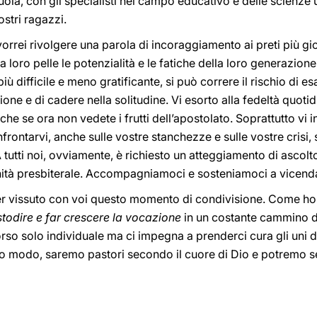
 scuola, con gli specialisti nel campo educativo e delle scien
ostri ragazzi.
vorrei rivolgere una parola di incoraggiamento ai preti più giov
loro pelle le potenzialità e le fatiche della loro generazione
ù difficile e meno gratificante, si può correre il rischio di esa
one e di cadere nella solitudine. Vi esorto alla fedeltà quoti
e se ora non vedete i frutti dell’apostolato. Soprattutto vi i
frontarvi, anche sulle vostre stanchezze e sulle vostre crisi, 
 tutti noi, ovviamente, è richiesto un atteggiamento di ascolto
nità presbiterale. Accompagniamoci e sosteniamoci a vicend
er vissuto con voi questo momento di condivisione. Come ho r
todire e far crescere la vocazione
in un costante cammino d
so solo individuale ma ci impegna a prenderci cura gli uni deg
sto modo, saremo pastori secondo il cuore di Dio e potremo se