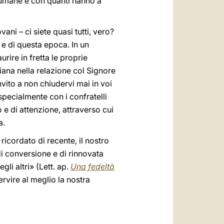
ze umane e con quanti hanno a
ani – ci siete quasi tutti, vero?
 e di questa epoca. In un
urire in fretta le proprie
diana nella relazione col Signore
nvito a non chiudervi mai in voi
specialmente con i confratelli
 e di attenzione, attraverso cui
a.
icordato di recente, il nostro
i conversione e di rinnovata
li altri» (Lett. ap.
Una fedeltà
rvire al meglio la nostra