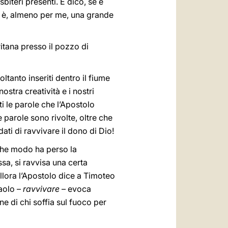
sbiteri presenti. E dico, se è
: è, almeno per me, una grande
ritana presso il pozzo di
tanto inseriti dentro il fiume
ostra creatività e i nostri
i le parole che l’Apostolo
 parole sono rivolte, oltre che
ati di ravvivare il dono di Dio!
che modo ha perso la
sa, si ravvisa una certa
llora l’Apostolo dice a Timoteo
Paolo –
ravvivare
– evoca
e di chi soffia sul fuoco per