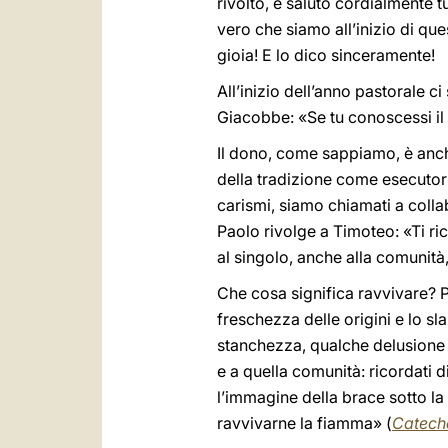
rivolto, e saluto cordialmente tu
vero che siamo all’inizio di q
gioia! E lo dico sinceramente!
All’inizio dell’anno pastorale c
Giacobbe: «Se tu conoscessi il
Il dono, come sappiamo, è anche
della tradizione come esecutori 
carismi, siamo chiamati a colla
Paolo rivolge a Timoteo: «Ti ric
al singolo, anche alla comunità,
Che cosa significa ravvivare? 
freschezza delle origini e lo sl
stanchezza, qualche delusione o
e a quella comunità: ricordati 
l’immagine della brace sotto l
ravvivarne la fiamma» (
Catech