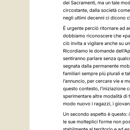
dei Sacramenti, ma un tale mo
circostante, dalla società come 
negli ultimi decenni ci dicono c
È urgente perciò ritornare ad a
dobbiamo riconoscere che «part
ciò invita a vigilare anche su 
Ricordiamo le domande dell’Ap
sentiranno parlare senza qualc
segnata dalla permanente mobilit
familiari sempre più plurali e ta
l’annuncio, per cercare vie e m
questo contesto, l’iniziazione c
sperimentare altre modalità di 
modo nuovo i ragazzi, i giovani 
Un secondo aspetto è questo:
le sue molteplici forme non pos
stabilmente al territorio e ad es