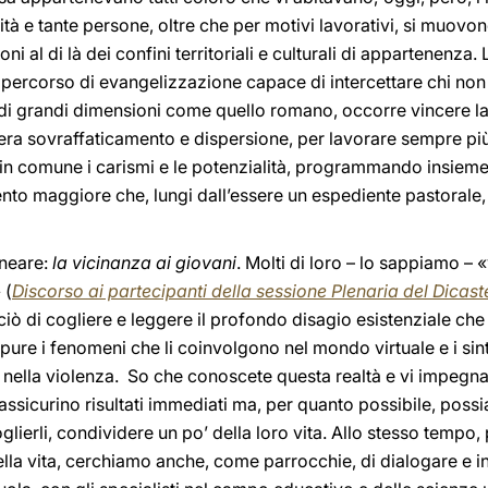
ilità e tante persone, oltre che per motivi lavorativi, si muov
ni al di là dei confini territoriali e culturali di appartenenza
e percorso di evangelizzazione capace di intercettare chi no
o di grandi dimensioni come quello romano, occorre vincere l
nera sovraffaticamento e dispersione, per lavorare sempre pi
 in comune i carismi e le potenzialità, programmando insieme
nto maggiore che, lungi dall’essere un espediente pastorale,
ineare:
la vicinanza ai giovani
. Molti di loro – lo sappiamo –
 (
Discorso ai partecipanti della sessione Plenaria del Dicaste
iò di cogliere e leggere il profondo disagio esistenziale che li
e pure i fenomeni che li coinvolgono nel mondo virtuale e i s
e nella violenza. So che conoscete questa realtà e vi impegna
 assicurino risultati immediati ma, per quanto possibile, poss
glierli, condividere un po’ della loro vita. Allo stesso tempo
lla vita, cerchiamo anche, come parrocchie, di dialogare e int