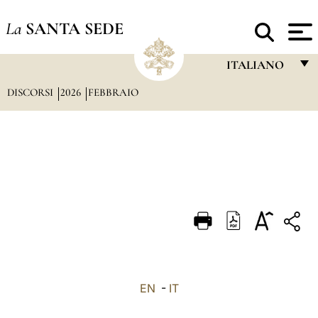
La
SANTA SEDE
ITALIANO
DISCORSI
2026
FEBBRAIO
FRANÇAIS
ENGLISH
ITALIANO
PORTUGUÊS
ESPAÑOL
DEUTSCH
POLSKI
العربيّة
EN
-
IT
中文