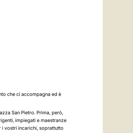
العربيّة
中文
LATINE
il canto che ci accompagna ed è
Piazza San Pietro. Prima, però,
irigenti, impiegati e maestranze
i vostri incarichi, soprattutto