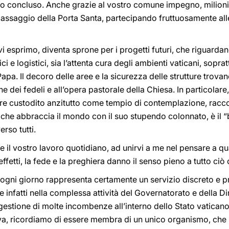
co concluso. Anche grazie al vostro comune impegno, milioni 
 passaggio della Porta Santa, partecipando fruttuosamente alle 
 esprimo, diventa sprone per i progetti futuri, che riguardano
 e logistici, sia l’attenta cura degli ambienti vaticani, soprat
Papa. Il decoro delle aree e la sicurezza delle strutture trovano
 dei fedeli e all’opera pastorale della Chiesa. In particolare, 
re custodito anzitutto come tempio di contemplazione, racc
, che abbraccia il mondo con il suo stupendo colonnato, è il “b
rso tutti.
te il vostro lavoro quotidiano, ad unirvi a me nel pensare a q
 effetti, la fede e la preghiera danno il senso pieno a tutto ci
 ogni giorno rappresenta certamente un servizio discreto e p
e infatti nella complessa attività del Governatorato e della Dir
e gestione di molte incombenze all’interno dello Stato vaticano
va, ricordiamo di essere membra di un unico organismo, che h