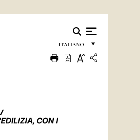
ITALIANO
FRANÇAIS
ENGLISH
ITALIANO
PORTUGUÊS
ESPAÑOL
V
DEUTSCH
EDILIZIA, CON I
POLSKI