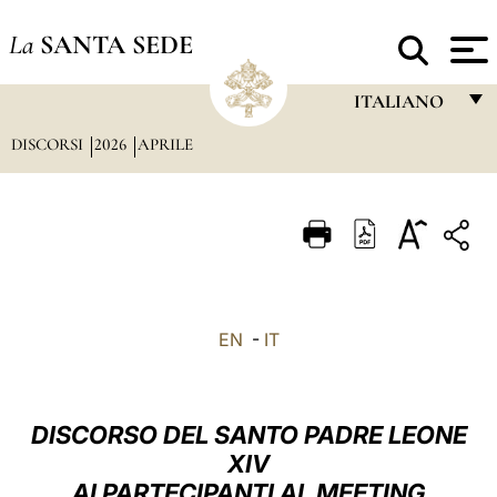
La
SANTA SEDE
ITALIANO
DISCORSI
2026
APRILE
FRANÇAIS
ENGLISH
ITALIANO
PORTUGUÊS
ESPAÑOL
EN
-
IT
DEUTSCH
POLSKI
DISCORSO DEL SANTO PADRE LEONE
العربيّة
XIV
AI PARTECIPANTI AL MEETING
中文