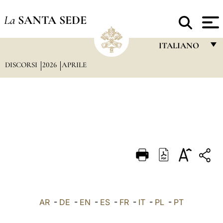
La
SANTA SEDE
ITALIANO
DISCORSI
2026
APRILE
FRANÇAIS
ENGLISH
ITALIANO
PORTUGUÊS
ESPAÑOL
DEUTSCH
POLSKI
العربيّة
AR
-
DE
-
EN
-
ES
-
FR
-
IT
-
PL
-
PT
中文