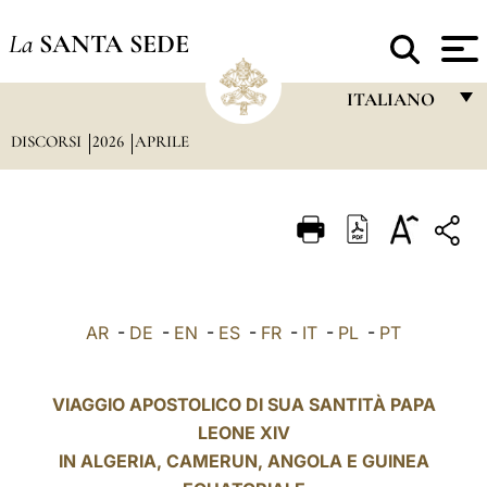
La
SANTA SEDE
ITALIANO
DISCORSI
2026
APRILE
FRANÇAIS
ENGLISH
ITALIANO
PORTUGUÊS
ESPAÑOL
AR
-
DE
-
EN
-
ES
-
FR
-
IT
-
PL
-
PT
DEUTSCH
POLSKI
VIAGGIO APOSTOLICO DI SUA SANTITÀ PAPA
LEONE XIV
العربيّة
IN
ALGERIA
, CAMERUN, ANGOLA E GUINEA
中文