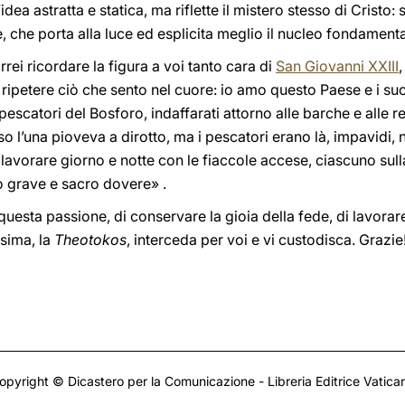
dea astratta e statica, ma riflette il mistero stesso di Cristo: 
, che porta alla luce ed esplicita meglio il nucleo fondamenta
rrei ricordare la figura a voi tanto cara di
San Giovanni XXIII
ipetere ciò che sento nel cuore: io amo questo Paese e i suo
 pescatori del Bosforo, indaffarati attorno alle barche e alle re
 l’una pioveva a dirotto, ma i pescatori erano là, impavidi, n
 lavorare giorno e notte con le fiaccole accese, ciascuno sull
tro grave e sacro dovere» .
questa passione, di conservare la gioia della fede, di lavorar
ssima, la
Theotokos
, interceda per voi e vi custodisca. Grazie
opyright © Dicastero per la Comunicazione - Libreria Editrice Vatica