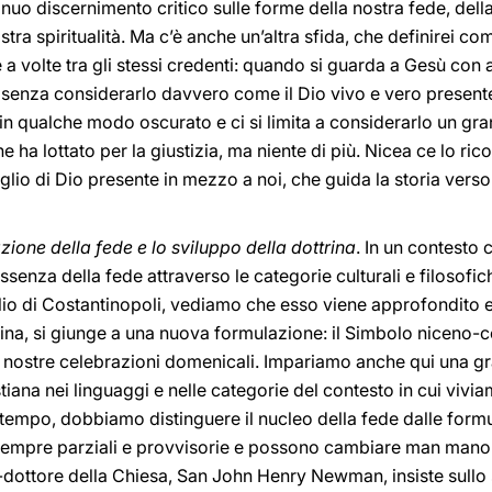
ntinuo discernimento critico sulle forme della nostra fede, dell
stra spiritualità. Ma c’è anche un’altra sfida, che definirei co
e a volte tra gli stessi credenti: quando si guarda a Gesù c
 senza considerarlo davvero come il Dio vivo e vero presente
e in qualche modo oscurato e ci si limita a considerarlo un g
 ha lottato per la giustizia, ma niente di più. Nicea ce lo ri
glio di Dio presente in mezzo a noi, che guida la storia verso 
zione della fede e lo sviluppo della dottrina
. In un contesto 
essenza della fede attraverso le categorie culturali e filosofic
io di Costantinopoli, vediamo che esso viene approfondito e
ina, si giunge a una nuova formulazione: il Simbolo niceno-c
nostre celebrazioni domenicali. Impariamo anche qui una gr
tiana nei linguaggi e nelle categorie del contesto in cui vivi
so tempo, dobbiamo distinguere il nucleo della fede dalle form
o sempre parziali e provvisorie e possono cambiare man man
-dottore della Chiesa, San John Henry Newman, insiste sullo 