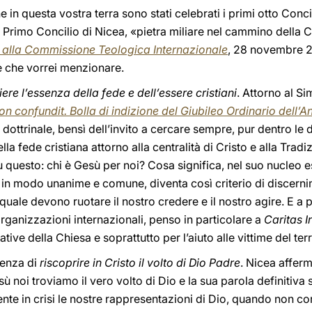
 in questa vostra terra sono stati celebrati i primi otto Conc
l Primo Concilio di Nicea, «pietra miliare nel cammino della C
 alla Commissione Teologica Internazionale
, 28 novembre 
e che vorrei menzionare.
iere l’essenza della fede e dell’essere cristiani
. Attorno al Si
on confundit.
Bolla di indizione del Giubileo Ordinario dell’
ottrinale, bensì dell’invito a cercare sempre, pur dentro le div
della fede cristiana attorno alla centralità di Cristo e alla Trad
su questo: chi è Gesù per noi? Cosa significa, nel suo nucleo es
 in modo unanime e comune, diventa così criterio di discerni
quale devono ruotare il nostro credere e il nostro agire. E a p
organizzazioni internazionali, penso in particolare a
Caritas I
itative della Chiesa e soprattutto per l’aiuto alle vittime del t
genza di
riscoprire in Cristo il volto di Dio Padre
. Nicea afferm
 noi troviamo il vero volto di Dio e la sua parola definitiva su
nte in crisi le nostre rappresentazioni di Dio, quando non c