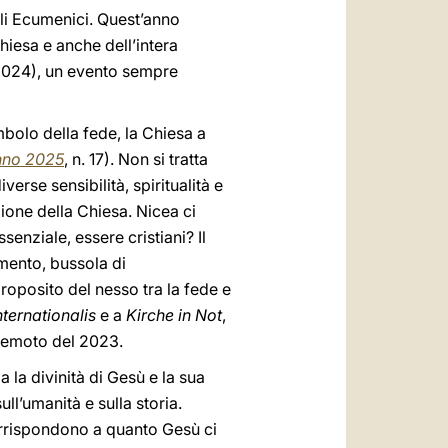
ili Ecumenici. Quest’anno
hiesa e anche dell’intera
2024), un evento sempre
mbolo della fede, la Chiesa a
Anno 2025
, n. 17). Non si tratta
erse sensibilità, spiritualità e
izione della Chiesa. Nicea ci
senziale, essere cristiani? Il
mento, bussola di
roposito del nesso tra la fede e
nternationalis
e a
Kirche in Not
,
erremoto del 2023.
a la divinità di Gesù e la sua
ll’umanità e sulla storia.
orrispondono a quanto Gesù ci