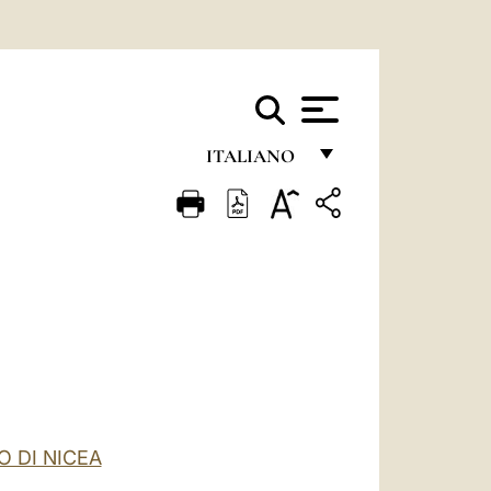
ITALIANO
FRANÇAIS
ENGLISH
ITALIANO
PORTUGUÊS
ESPAÑOL
DEUTSCH
POLSKI
O DI NICEA