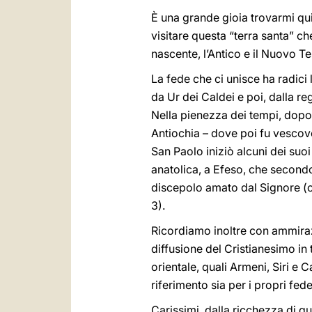
È una grande gioia trovarmi qui
visitare questa “terra santa” che
nascente, l’Antico e il Nuovo T
La fede che ci unisce ha radici
da Ur dei Caldei e poi, dalla re
Nella pienezza dei tempi, dopo l
Antiochia – dove poi fu vescovo
San Paolo iniziò alcuni dei suo
anatolica, a Efeso, che second
discepolo amato dal Signore (c
3).
Ricordiamo inoltre con ammirazi
diffusione del Cristianesimo in 
orientale, quali Armeni, Siri e 
riferimento sia per i propri fed
Carissimi, dalla ricchezza di qu