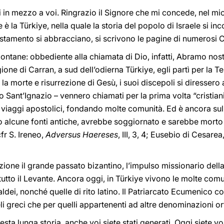
 in mezzo a voi. Ringrazio il Signore che mi concede, nel mi
 è la Türkiye, nella quale la storia del popolo di Israele si in
estamento si abbracciano, si scrivono le pagine di numerosi C
 lontane: obbediente alla chiamata di Dio, infatti, Abramo no
gione di Carran, a sud dell’odierna Türkiye, egli partì per la 
a morte e risurrezione di Gesù, i suoi discepoli si diressero 
 Sant’Ignazio – vennero chiamati per la prima volta “cristian
i viaggi apostolici, fondando molte comunità. Ed è ancora sul
o alcune fonti antiche, avrebbe soggiornato e sarebbe morto 
fr S. Ireneo,
Adversus Haereses
, III, 3, 4; Eusebio di Cesarea
one il grande passato bizantino, l’impulso missionario della
tutto il Levante. Ancora oggi, in Türkiye vivono le molte comuni
Caldei, nonché quelle di rito latino. Il Patriarcato Ecumenico 
eli greci che per quelli appartenenti ad altre denominazioni o
esta lunga storia, anche voi siete stati generati. Oggi siete 