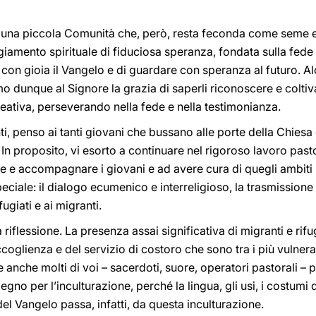
è una piccola Comunità che, però, resta feconda come seme e l
giamento spirituale di fiduciosa speranza, fondata sulla fede 
re con gioia il Vangelo e di guardare con speranza al futuro. 
o dunque al Signore la grazia di saperli riconoscere e coltivar
eativa, perseverando nella fede e nella testimonianza.
nti, penso ai tanti giovani che bussano alle porte della Chiesa 
 In proposito, vi esorto a continuare nel rigoroso lavoro past
 e accompagnare i giovani e ad avere cura di quegli ambiti in
ciale: il dialogo ecumenico e interreligioso, la trasmissione
fugiati e ai migranti.
iflessione. La presenza assai significativa di migranti e rifugi
ccoglienza e del servizio di costoro che sono tra i più vulnera
e anche molti di voi – sacerdoti, suore, operatori pastorali – p
gno per l’inculturazione, perché la lingua, gli usi, i costumi
el Vangelo passa, infatti, da questa inculturazione.