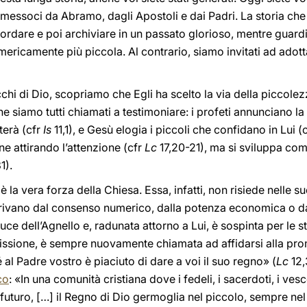
asmessoci da Abramo, dagli Apostoli e dai Padri. La storia ch
rdare e poi archiviare in un passato glorioso, mentre guardi
mericamente più piccola. Al contrario, siamo invitati ad adot
hi di Dio, scopriamo che Egli ha scelto la via della piccole
che siamo tutti chiamati a testimoniare: i profeti annunciano 
terà (cfr
Is
11,1), e Gesù elogia i piccoli che confidano in Lui (
ne attirando l’attenzione (cfr
Lc
17,20-21), ma si sviluppa come 
1).
la vera forza della Chiesa. Essa, infatti, non risiede nelle sue
derivano dal consenso numerico, dalla potenza economica o da
 luce dell’Agnello e, radunata attorno a Lui, è sospinta per l
 missione, è sempre nuovamente chiamata ad affidarsi alla pr
al Padre vostro è piaciuto di dare a voi il suo regno» (
Lc
12,
co
: «In una comunità cristiana dove i fedeli, i sacerdoti, i v
uturo, […] il Regno di Dio germoglia nel piccolo, sempre nel