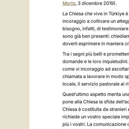
Marta
, 3 dicembre 2019).
La Chiesa che vive in Türkiye 
incoraggio a coltivare un atteg
bisogno, infatti, di testimonia
sono già ben presenti: chiediam
doverli esprimere in maniera cr
Tra i segni più belli e promette
domande e le loro inquietudini.
come vi incoraggio ad ascoltare
chiamata a lavorare in modo spe
locale, il servizio pastorale ai ri
Quest’ultimo aspetto merita una r
pone alla Chiesa la sfida dell’a
Chiesa è costituita da stranieri 
richiede un vostro speciale impe
più i vostri. La comunicazione d