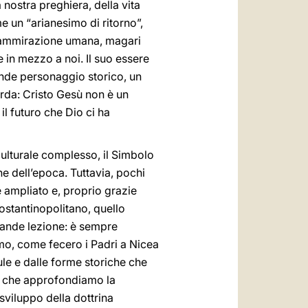
a nostra preghiera, della vita
me un “arianesimo di ritorno”,
on ammirazione umana, magari
 in mezzo a noi. Il suo essere
rande personaggio storico, un
corda: Cristo Gesù non è un
il futuro che Dio ci ha
culturale complesso, il Simbolo
he dell’epoca. Tuttavia, pochi
 ampliato e, proprio grazie
ostantinopolitano, quello
ande lezione: è sempre
amo, come fecero i Padri a Nicea
ule e dalle forme storiche che
o che approfondiamo la
sviluppo della dottrina