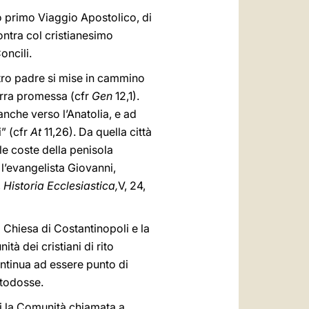
o primo Viaggio Apostolico, di
contra col cristianesimo
oncili.
stro padre si mise in cammino
Terra promessa (cfr
Gen
12,1).
anche verso l’Anatolia, e ad
i” (cfr
At
11,26). Da quella città
le coste della penisola
l’evangelista Giovanni,
,
Historia Ecclesiastica,
V, 24,
 Chiesa di Costantinopoli e la
tà dei cristiani di rito
continua ad essere punto di
rtodosse.
voi la Comunità chiamata a