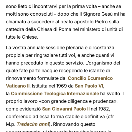
sono lieto di incontrarvi per la prima volta
–
anche se
molti sono conosciuti
–
dopo che il Signore Gesù mi ha
chiamato a succedere al beato apostolo Pietro sulla
cattedra della Chiesa di Roma nel ministero di unità di
tutte le Chiese.
La vostra annuale sessione plenaria è circostanza
propizia per ringraziare tutti voi, e anche quanti vi
hanno preceduto in questo servizio. L’organismo del
quale fate parte nacque recependo le istanze di
rinnovamento formulate dal
Concilio Ecumenico
Vaticano II
. Istituita nel 1969 da
San Paolo VI
,
la
Commissione Teologica Internazionale
ha svolto il
proprio lavoro «con grande diligenza e prudenza»,
come evidenziò
San Giovanni Paolo II
nel 1982,
conferendo ad essa forma stabile e definitiva (cfr
M.p.
Tredecim anni
). Rinnovando questo
apprezzamento, vi ringrazio in particolare per la