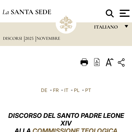
La
SANTA SEDE
ITALIANO
DISCORSI
2025
NOVEMBRE
FRANÇAIS
ENGLISH
ITALIANO
PORTUGUÊS
ESPAÑOL
DE
-
FR
-
IT
-
PL
-
PT
DEUTSCH
POLSKI
DISCORSO DEL SANTO PADRE LEONE
العربيّة
XIV
ALLA
COMMISSIONE TEOLOGICA
中文