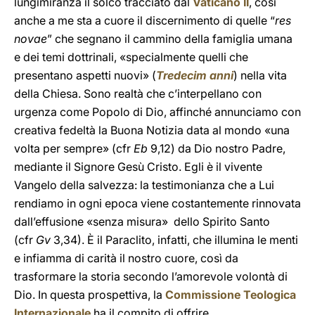
lungimiranza il solco tracciato dal
Vaticano II
, così
anche a me sta a cuore il discernimento di quelle “
res
novae
”
che segnano il cammino della famiglia umana
e dei temi dottrinali, «specialmente quelli che
presentano aspetti nuovi» (
Tredecim anni
) nella vita
della Chiesa. Sono realtà che c’interpellano con
urgenza come Popolo di Dio, affinché annunciamo con
creativa fedeltà la Buona Notizia data al mondo «una
volta per sempre» (cfr
Eb
9,12) da Dio nostro Padre,
mediante il Signore Gesù Cristo. Egli è il vivente
Vangelo della salvezza: la testimonianza che a Lui
rendiamo in ogni epoca viene costantemente rinnovata
dall’effusione «senza misura» dello Spirito Santo
(cfr
Gv
3,34). È il Paraclito, infatti, che illumina le menti
e infiamma di carità il nostro cuore, così da
trasformare la storia secondo l’amorevole volontà di
Dio. In questa prospettiva, la
Commissione Teologica
Internazionale
ha il compito di offrire