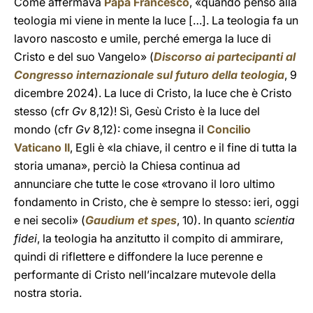
Come affermava
Papa Francesco
, «quando penso alla
teologia mi viene in mente la luce […]. La teologia fa un
lavoro nascosto e umile, perché emerga la luce di
Cristo e del suo Vangelo» (
Discorso ai partecipanti al
Congresso internazionale sul futuro della teologia
, 9
dicembre 2024). La luce di Cristo, la luce che è Cristo
stesso (cfr
Gv
8,12)! Sì, Gesù Cristo è la luce del
mondo (cfr
Gv
8,12): come insegna il
Concilio
Vaticano II
, Egli è «la chiave, il centro e il fine di tutta la
storia umana», perciò la Chiesa continua ad
annunciare che tutte le cose «trovano il loro ultimo
fondamento in Cristo, che è sempre lo stesso: ieri, oggi
e nei secoli» (
Gaudium et spes
, 10). In quanto
scientia
fidei
, la teologia ha anzitutto il compito di ammirare,
quindi di riflettere e diffondere la luce perenne e
performante di Cristo nell’incalzare mutevole della
nostra storia.