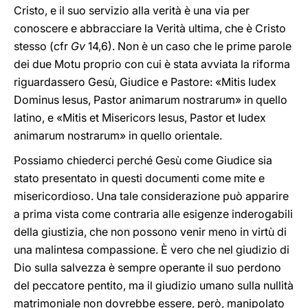
Cristo, e il suo servizio alla verità è una via per
conoscere e abbracciare la Verità ultima, che è Cristo
stesso (cfr
Gv
14,6). Non è un caso che le prime parole
dei due Motu proprio con cui è stata avviata la riforma
riguardassero Gesù, Giudice e Pastore: «Mitis Iudex
Dominus Iesus, Pastor animarum nostrarum» in quello
latino,
e
«Mitis et Misericors Iesus, Pastor et Iudex
animarum nostrarum» in quello orientale.
Possiamo chiederci perché Gesù come Giudice sia
stato presentato in questi documenti come mite e
misericordioso. Una tale considerazione può apparire
a prima vista come contraria alle esigenze inderogabili
della giustizia, che non possono venir meno in virtù di
una malintesa compassione. È vero che nel giudizio di
Dio sulla salvezza è sempre operante il suo perdono
del peccatore pentito, ma il giudizio umano sulla nullità
matrimoniale non dovrebbe essere, però, manipolato