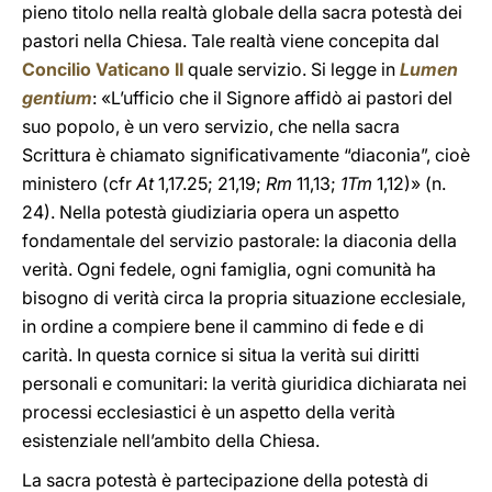
pieno titolo nella realtà globale della sacra potestà dei
pastori nella Chiesa. Tale realtà viene concepita dal
Concilio Vaticano II
quale servizio. Si legge in
Lumen
gentium
: «L’ufficio che il Signore affidò ai pastori del
suo popolo, è un vero servizio, che nella sacra
Scrittura è chiamato significativamente “diaconia”, cioè
ministero (cfr
At
1,17.25; 21,19;
Rm
11,13;
1Tm
1,12)» (n.
24). Nella potestà giudiziaria opera un aspetto
fondamentale del servizio pastorale: la diaconia della
verità. Ogni fedele, ogni famiglia, ogni comunità ha
bisogno di verità circa la propria situazione ecclesiale,
in ordine a compiere bene il cammino di fede e di
carità. In questa cornice si situa la verità sui diritti
personali e comunitari: la verità giuridica dichiarata nei
processi ecclesiastici è un aspetto della verità
esistenziale nell’ambito della Chiesa.
La sacra potestà è partecipazione della potestà di