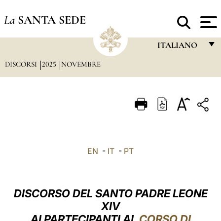
La
SANTA SEDE
ITALIANO
DISCORSI
2025
NOVEMBRE
FRANÇAIS
ENGLISH
ITALIANO
PORTUGUÊS
ESPAÑOL
EN
-
IT
-
PT
DEUTSCH
POLSKI
DISCORSO DEL SANTO PADRE LEONE
العربيّة
XIV
AI PARTECIPANTI AL
CORSO DI
中文