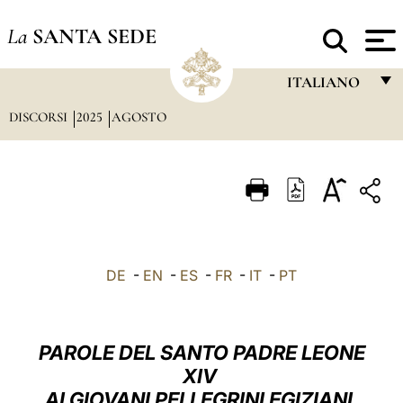
La
SANTA SEDE
ITALIANO
DISCORSI
2025
AGOSTO
FRANÇAIS
ENGLISH
ITALIANO
PORTUGUÊS
ESPAÑOL
DE
-
EN
-
ES
-
FR
-
IT
-
PT
DEUTSCH
POLSKI
PAROLE DEL SANTO PADRE LEONE
العربيّة
XIV
AI GIOVANI PELLEGRINI EGIZIANI,
中文