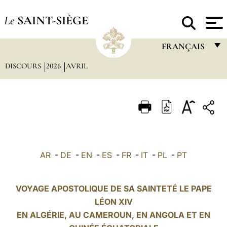
Le
SAINT-SIÈGE
FRANÇAIS
DISCOURS
2026
AVRIL
FRANÇAIS
ENGLISH
ITALIANO
PORTUGUÊS
ESPAÑOL
AR
-
DE
-
EN
-
ES
-
FR
-
IT
-
PL
-
PT
DEUTSCH
POLSKI
VOYAGE APOSTOLIQUE DE SA SAINTETÉ LE PAPE
LÉON XIV
العربيّة
EN ALGÉRIE, AU CAMEROUN, EN ANGOLA ET EN
中文