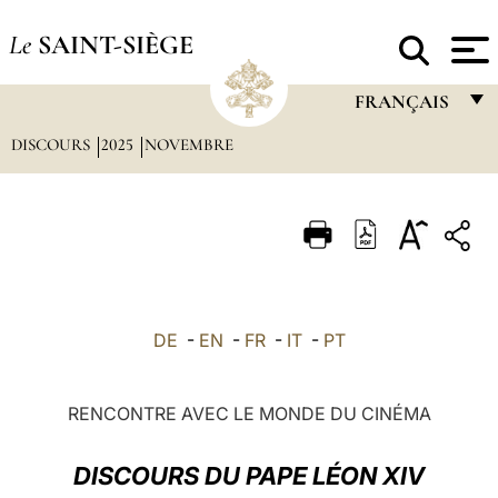
Le
SAINT-SIÈGE
FRANÇAIS
DISCOURS
2025
NOVEMBRE
FRANÇAIS
ENGLISH
ITALIANO
PORTUGUÊS
ESPAÑOL
DE
-
EN
-
FR
-
IT
-
PT
DEUTSCH
POLSKI
RENCONTRE AVEC LE MONDE DU CINÉMA
العربيّة
DISCOURS DU PAPE LÉON XIV
中文