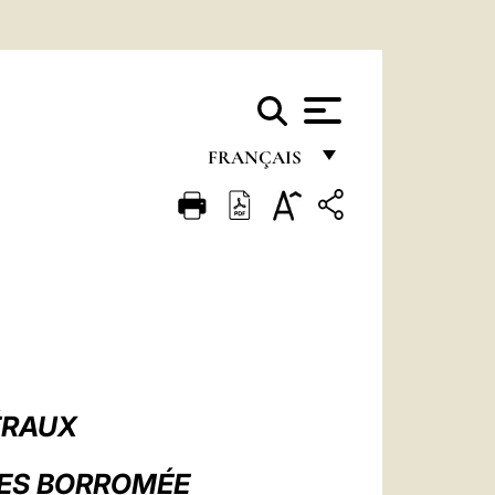
FRANÇAIS
FRANÇAIS
ENGLISH
ITALIANO
PORTUGUÊS
ESPAÑOL
DEUTSCH
ÉRAUX
POLSKI
LES BORROMÉE