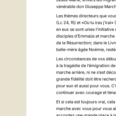
vénérable don Giuseppe Marche
Les thèmes directeurs que vou
(Lc 24, 15) et «Où tu iras j’ira
en eux se sont unies l’initiati
disciples d’Emmaüs et marche a
de la Résurrection; dans le Liv
belle-mère âgée Noémie, restée s
Les circonstances de vos début
à la tragédie de l’émigration d
marche arrière, ni ne s’est déc
grande fidélité doit être rech
pour eux et aussi pour vous. C’
continuer avec courage et ténac
Et si cela est toujours vrai, ce
marche avec vous pour vous aider
accordez une grande place à la 