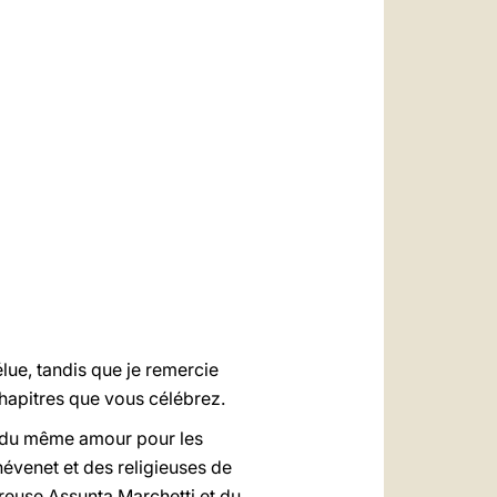
العربيّة
中文
LATINE
lue, tandis que je remercie
Chapitres que vous célébrez.
, du même amour pour les
hévenet et des religieuses de
ureuse Assunta Marchetti et du