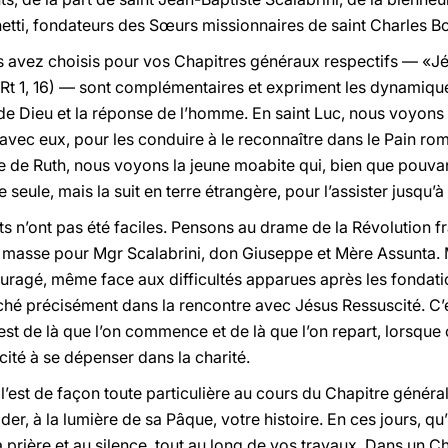
tti, fondateurs des Sœurs missionnaires de saint Charles Bo
s avez choisis pour vos Chapitres généraux respectifs — «J
i» (Rt 1, 16) — sont complémentaires et expriment les dynamiqu
ve de Dieu et la réponse de l’homme. En saint Luc, nous voyon
vec eux, pour les conduire à le reconnaître dans le Pain rom
re de Ruth, nous voyons la jeune moabite qui, bien que pouva
eule, mais la suit en terre étrangère, pour l’assister jusqu’à 
s n’ont pas été faciles. Pensons au drame de la Révolution fr
e masse pour Mgr Scalabrini, don Giuseppe et Mère Assunta. M
ouragé, même face aux difficultés apparues après les fondatio
erché précisément dans la rencontre avec Jésus Ressuscité. C
est de là que l’on commence et de là que l’on repart, lorsque 
ité à se dépenser dans la charité.
la l’est de façon toute particulière au cours du Chapitre généra
, à la lumière de sa Pâque, votre histoire. En ces jours, qu’I
prière et au silence, tout au long de vos travaux. Dans un Chap