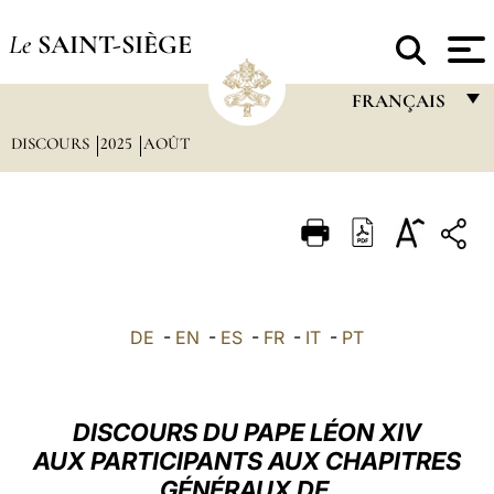
Le
SAINT-SIÈGE
FRANÇAIS
DISCOURS
2025
AOÛT
FRANÇAIS
ENGLISH
ITALIANO
PORTUGUÊS
ESPAÑOL
DE
-
EN
-
ES
-
FR
-
IT
-
PT
DEUTSCH
POLSKI
DISCOURS DU PAPE LÉON XIV
العربيّة
AUX PARTICIPANTS AUX CHAPITRES
GÉNÉRAUX DE
中文