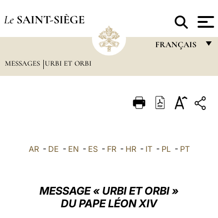
Le
SAINT-SIÈGE
FRANÇAIS
MESSAGES
URBI ET ORBI
FRANÇAIS
ENGLISH
ITALIANO
PORTUGUÊS
ESPAÑOL
AR
-
DE
-
EN
-
ES
-
FR
-
HR
-
IT
-
PL
-
PT
DEUTSCH
POLSKI
MESSAGE « URBI ET ORBI »
العربيّة
DU PAPE LÉON XIV
中文