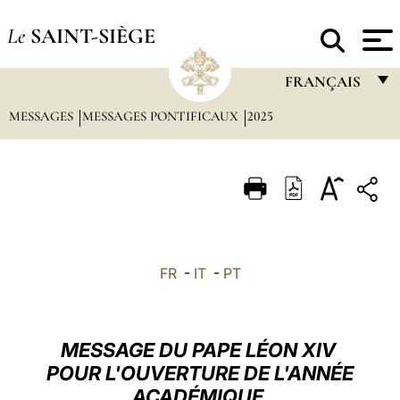
Le
SAINT-SIÈGE
FRANÇAIS
MESSAGES
MESSAGES PONTIFICAUX
2025
FRANÇAIS
ENGLISH
ITALIANO
PORTUGUÊS
ESPAÑOL
FR
-
IT
-
PT
DEUTSCH
POLSKI
MESSAGE DU PAPE LÉON XIV
العربيّة
POUR L'OUVERTURE DE L'ANNÉE
ACADÉMIQUE
中文