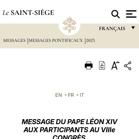
Le
SAINT-SIÈGE
FRANÇAIS
MESSAGES
MESSAGES PONTIFICAUX
2025
FRANÇAIS
ENGLISH
ITALIANO
PORTUGUÊS
ESPAÑOL
EN
-
FR
-
IT
DEUTSCH
POLSKI
MESSAGE DU PAPE LÉON XIV
العربيّة
AUX PARTICIPANTS AU VIIIe
CONGRÈS
中文