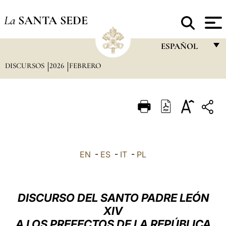
La
SANTA SEDE
ESPAÑOL
DISCURSOS
2026
FEBRERO
FRANÇAIS
ENGLISH
ITALIANO
PORTUGUÊS
ESPAÑOL
EN
-
ES
-
IT
-
PL
DEUTSCH
POLSKI
DISCURSO DEL SANTO PADRE LEÓN
العربيّة
XIV
A LOS PREFECTOS DE LA REPÚBLICA
中文