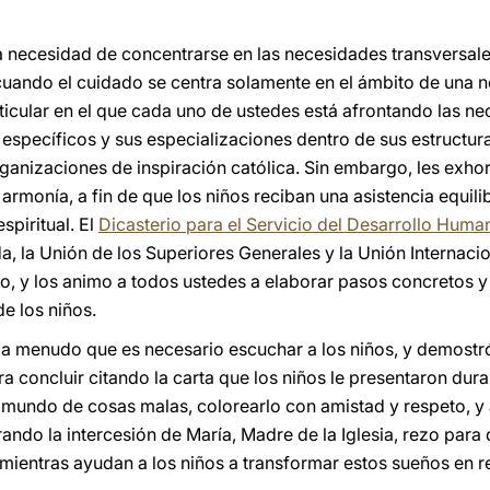
la necesidad de concentrarse en las necesidades transversal
cuando el cuidado se centra solamente en el ámbito de una n
icular en el que cada uno de ustedes está afrontando las ne
specíficos y sus especializaciones dentro de sus estructuras
ganizaciones de inspiración católica. Sin embargo, les exh
armonía, a fin de que los niños reciban una asistencia equil
spiritual. El
Dicasterio para el Servicio del Desarrollo Human
da, la Unión de los Superiores Generales y la Unión Internac
, y los animo a todos ustedes a elaborar pasos concretos y
e los niños.
 a menudo que es necesario escuchar a los niños, y demostr
era concluir citando la carta que los niños le presentaron du
l mundo de cosas malas, colorearlo con amistad y respeto, y 
rando la intercesión de María, Madre de la Iglesia, rezo par
 mientras ayudan a los niños a transformar estos sueños en r