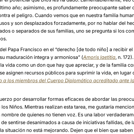
último año; asimismo, es profundamente preocupante saber 
contra el peligro. Cuando vemos que en nuestra familia human
usos y son desplazados forzadamente, por no hablar del he
dos o separados de sus familias, uno se pregunta si los co
os.
 del Papa Francisco en el “derecho [de todo niño] a recibir 
su maduración íntegra y armoniosa” (
Amoris laetitia
, n. 17
 la vida como un don que hay que apreciar, y de la familia 
 asignen recursos públicos para suprimir la vida, en lugar d
o a los miembros del Cuerpo Diplomático acreditado ante l
fuerzo por desarrollar formas eficaces de abordar las preoc
os Niños. Mientras realizan esta tarea, me gustaría mencio
en nombre de quienes no tienen voz. Es una labor verdadera
de sentirse desanimados a causa de iniciativas fallidas, de la
 la situación no está mejorando. Dejen que el bien que saben