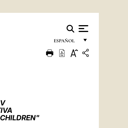
ESPAÑOL
FRANÇAIS
ENGLISH
ITALIANO
PORTUGUÊS
ESPAÑOL
IV
DEUTSCH
TIVA
 CHILDREN"
POLSKI