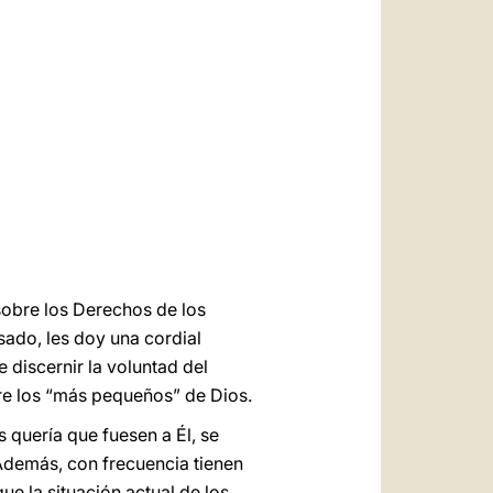
العربيّة
中文
LATINE
sobre los Derechos de los
sado, les doy una cordial
 discernir la voluntad del
bre los “más pequeños” de Dios.
 quería que fuesen a Él, se
Además, con frecuencia tienen
e la situación actual de los