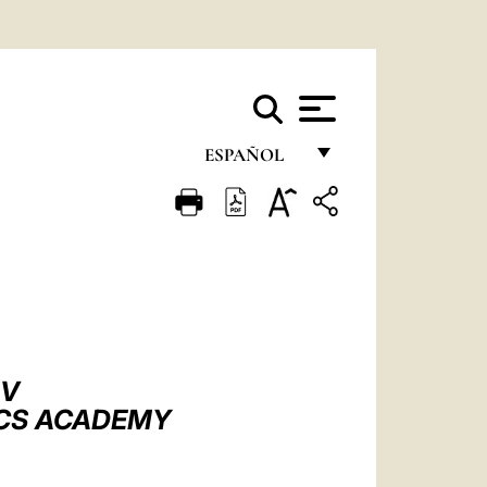
ESPAÑOL
FRANÇAIS
ENGLISH
ITALIANO
PORTUGUÊS
ESPAÑOL
IV
DEUTSCH
RCS ACADEMY
POLSKI