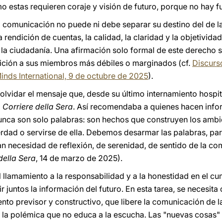
stas requieren coraje y visión de futuro, porque no hay futu
la comunicación no puede ni debe separar su destino del de l
a rendición de cuentas, la calidad, la claridad y la objetividad
la ciudadanía. Una afirmación solo formal de este derecho se
aición a sus miembros más débiles o marginados (cf.
Discurso
inds International, 9 de octubre de 2025
).
o olvidar el mensaje que, desde su último internamiento hospit
l
Corriere della Sera
. Así recomendaba a quienes hacen infor
Nunca son solo palabras: son hechos que construyen los am
 verdad o servirse de ella. Debemos desarmar las palabras, p
n necesidad de reflexión, de serenidad, de sentido de la com
della Sera
, 14 de marzo de 2025).
 llamamiento a la responsabilidad y a la honestidad en el c
ir juntos la información del futuro. En esta tarea, se necesit
nto previsor y constructivo, que libere la comunicación de l
de la polémica que no educa a la escucha. Las "nuevas cosas