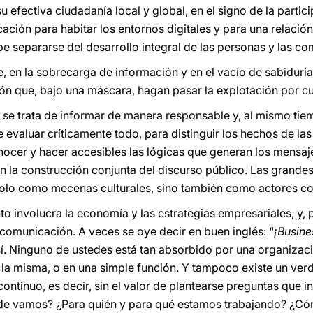
fectiva ciudadanía local y global, en el signo de la particip
cación para habitar los entornos digitales y para una relación 
debe separarse del desarrollo integral de las personas y las c
que, en la sobrecarga de información y en el vacío de sabidur
n que, bajo una máscara, hagan pasar la explotación por cu
e: se trata de informar de manera responsable y, al mismo ti
 evaluar críticamente todo, para distinguir los hechos de las 
nocer y hacer accesibles las lógicas que generan los mensaj
n la construcción conjunta del discurso público. Las grande
 solo como mecenas culturales, sino también como actores c
to involucra la economía y las estrategias empresariales, y, p
 comunicación. A veces se oye decir en buen inglés: “
¡Busine
así. Ninguno de ustedes está tan absorbido por una organizac
 la misma, o en una simple función. Y tampoco existe un ve
continuo, es decir, sin el valor de plantearse preguntas que i
nde vamos? ¿Para quién y para qué estamos trabajando? ¿C