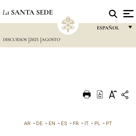
La
SANTA SEDE
ESPAÑOL
DISCURSOS
2025
AGOSTO
FRANÇAIS
ENGLISH
ITALIANO
PORTUGUÊS
ESPAÑOL
DEUTSCH
POLSKI
العربيّة
AR
-
DE
-
EN
-
ES
-
FR
-
IT
-
PL
-
PT
中文