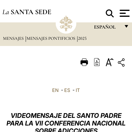
La
SANTA SEDE
ESPAÑOL
MENSAJES
MENSAJES PONTIFICIOS
2025
FRANÇAIS
ENGLISH
ITALIANO
PORTUGUÊS
ESPAÑOL
EN
-
ES
-
IT
DEUTSCH
POLSKI
VIDEOMENSAJE DEL SANTO PADRE
العربيّة
PARA LA VII CONFERENCIA NACIONAL
SOBRE ADICCIONES
中文