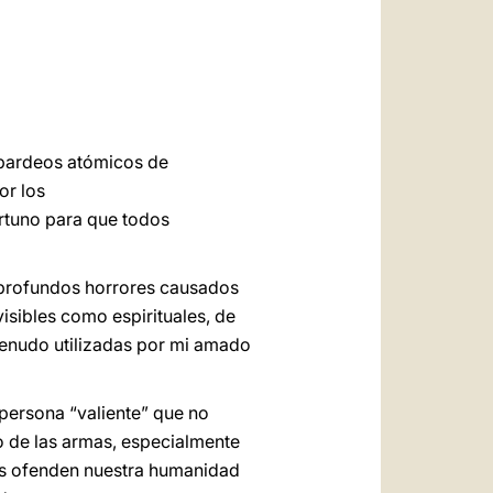
العربيّة
中文
LATINE
mbardeos atómicos de
or los
ortuno para que todos
 profundos horrores causados
visibles como espirituales, de
 menudo utilizadas por mi amado
persona “valiente” que no
no de las armas, especialmente
res ofenden nuestra humanidad