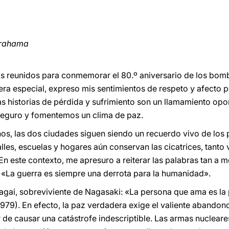
hirahama
os reunidos para conmemorar el 80.º aniversario de los bo
a especial, expreso mis sentimientos de respeto y afecto p
as historias de pérdida y sufrimiento son un llamamiento op
guro y fomentemos un clima de paz.
, las dos ciudades siguen siendo un recuerdo vivo de los
lles, escuelas y hogares aún conservan las cicatrices, tanto 
 En este contexto, me apresuro a reiterar las palabras tan a
: «La guerra es siempre una derrota para la humanidad».
agai, sobreviviente de Nagasaki: «La persona que ama es la 
 1979). En efecto, la paz verdadera exige el valiente abando
r de causar una catástrofe indescriptible. Las armas nuclea