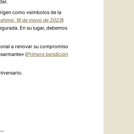
dar.
erigen como «símbolos de la
roshima, 19 de mayo de 2023
)
segurada. En su lugar, debemos
cional a renovar su compromiso
esarmante» (
Primera bendición
iversario.