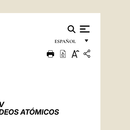
ESPAÑOL
FRANÇAIS
ENGLISH
ITALIANO
PORTUGUÊS
ESPAÑOL
V
DEUTSCH
RDEOS ATÓMICOS
POLSKI