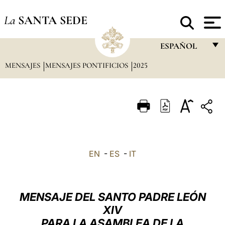
La
SANTA SEDE
ESPAÑOL
MENSAJES
MENSAJES PONTIFICIOS
2025
FRANÇAIS
ENGLISH
ITALIANO
PORTUGUÊS
ESPAÑOL
EN
-
ES
-
IT
DEUTSCH
POLSKI
MENSAJE DEL SANTO PADRE LEÓN
العربيّة
XIV
PARA LA ASAMBLEA DE LA
中文